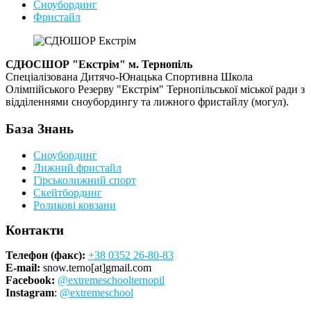
Сноубординг
Фристайл
СДЮСШОР "Екстрім" м. Тернопіль
Спеціалізована Дитячо-Юнацька Спортивна Школа
Олімпійського Резерву "Екстрім" Тернопільської міської ради з
відділеннями сноубордингу та лижного фристайлу (могул).
База Знань
Сноубординг
Лижний фристайл
Гірськолижний спорт
Скейтбординг
Роликові ковзани
Контакти
Телефон (факс):
+38 0352 26-80-83
E-mail:
snow.terno[at]gmail.com
Facebook:
@extremeschoolternopil
Instagram
:
@extremeschool