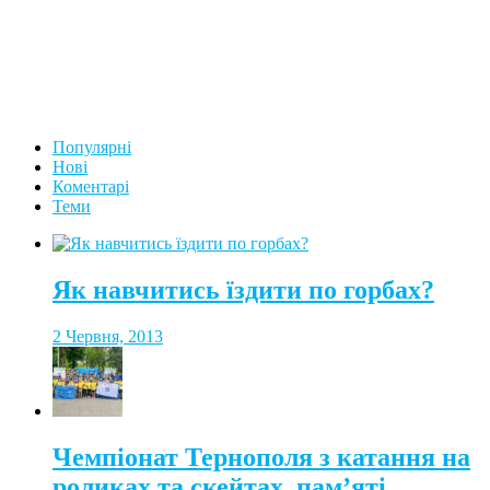
Популярні
Нові
Коментарі
Теми
Як навчитись їздити по горбах?
2 Червня, 2013
Чемпіонат Тернополя з катання на
роликах та скейтах, пам’яті