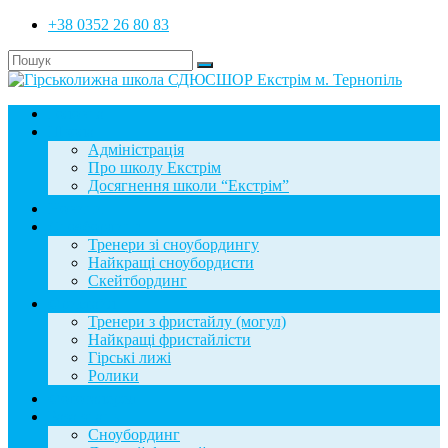
+38 0352 26 80 83
Головна
Школа
Адміністрація
Про школу Екстрім
Досягнення школи “Екстрім”
Новини
Сноубординг
Тренери зі сноубордингу
Найкращі сноубордисти
Скейтбординг
Фристайл
Тренери з фристайлу (могул)
Найкращі фристайлісти
Гірські лижі
Ролики
Фотогалерея
База знань
Сноубординг