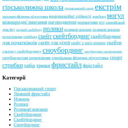
екстрім
гірськолижна школа
гірськолижний спорт
могул
координаційні здібності
загально-фізична підготовка
лонгборд
міжнародні змагання
нагородження
нормативи
нтз
олімпійський
ролики
роликові ковзани
роликові ковзани
день бігу
перший скейтборд
скейтбординг
скейт
скейтбординг
початківцям
серфборд
для початківців
скейти
скейт для дітей
скейт з чого почати
сноубординг
слалом у скейтбордингу
сноубординг спорядження
спорт
сноубордистам початківцям
спеціальна фізична підготовка
фристайл
стрибки
табір
трюки
фрістайл
Категорії
Гірськолижний спорт
Лижний фристайл
Новини
Ролики
Роликові ковзани
Скейтбординг
Скейтбординг
Сноубординг