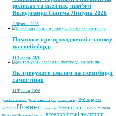
роликах та скейтах, пам’яті
Володимира Савича Ліщука 2026
8 Червня, 2026
Помилки при проходженні слалому
на скейтборді
11 Травня, 2026
Як тренувати слалом на скейтборді
самостійно
11 Травня, 2026
Кубок
Кубок
День фізичної культури та спорту
День Незалежності
Новини
Чемпіонат
України
Чемпіонат міста
Серфскейт
всеукраїнські змагання
біг
Юніорський Чемпіонат Світу