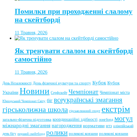
Помилки при проходженні слалому
на скейтборді
11 Травня, 2026
Як тренувати слалом на скейтборді
самостійно
11 Травня, 2026
Кубок
Кубок
День фізичної культури та спорту
День Незалежності
Новини
Чемпіонат
України
Чемпіонат міста
Серфскейт
всеукраїнські змагання
біг
Юніорський Чемпіонат Світу
екстрім
гірськолижна школа
гірськолижний спорт
могул
координаційні здібності
загально-фізична підготовка
лонгборд
міжнародні змагання
нагородження
нормативи
нтз
олімпійський
ролики
роликові ковзани
роликові ковзани
день бігу
перший скейтборд