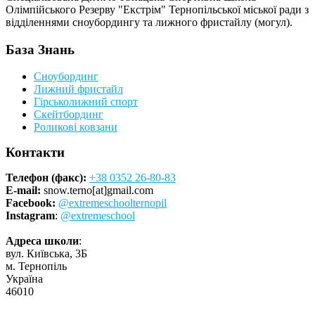
Олімпійського Резерву "Екстрім" Тернопільської міської ради з
відділеннями сноубордингу та лижного фристайлу (могул).
База Знань
Сноубординг
Лижний фристайл
Гірськолижний спорт
Скейтбординг
Роликові ковзани
Контакти
Телефон (факс):
+38 0352 26-80-83
E-mail:
snow.terno[at]gmail.com
Facebook:
@extremeschoolternopil
Instagram
:
@extremeschool
Адреса школи
:
вул. Київська, 3Б
м. Тернопіль
Україна
46010