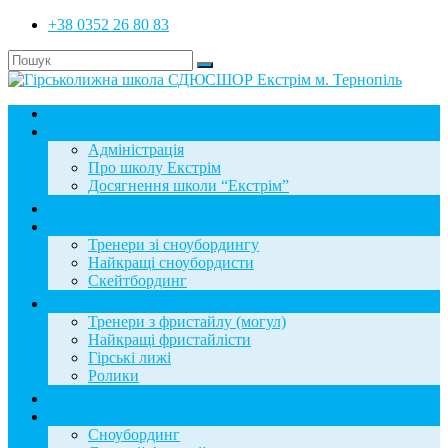
+38 0352 26 80 83
Головна
Школа
Адміністрація
Про школу Екстрім
Досягнення школи “Екстрім”
Новини
Сноубординг
Тренери зі сноубордингу
Найкращі сноубордисти
Скейтбординг
Фристайл
Тренери з фристайлу (могул)
Найкращі фристайлісти
Гірські лижі
Ролики
Фотогалерея
База знань
Сноубординг