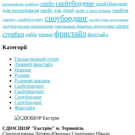
скейтбординг
скейт
скейтбординг
початківцям
серфборд
для початківців
скейти
скейт для дітей
скейт з чого почати
сноубординг
слалом у скейтбордингу
сноубординг спорядження
спорт
сноубордистам початківцям
спеціальна фізична підготовка
фристайл
стрибки
табір
трюки
фрістайл
Категорії
Гірськолижний спорт
Лижний фристайл
Новини
Ролики
Роликові ковзани
Скейтбординг
Скейтбординг
Сноубординг
Сноубординг
Фристайл
СДЮСШОР "Екстрім" м. Тернопіль
Спеціалізована Дитячо-Юнацька Спортивна Школа