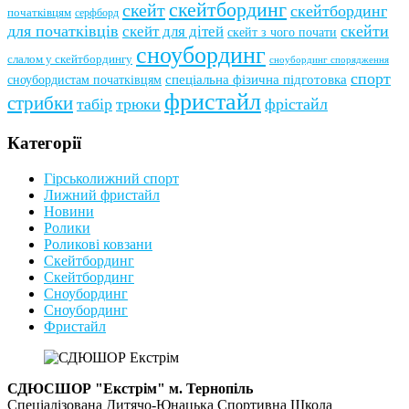
скейтбординг
скейт
скейтбординг
початківцям
серфборд
для початківців
скейти
скейт для дітей
скейт з чого почати
сноубординг
слалом у скейтбордингу
сноубординг спорядження
спорт
сноубордистам початківцям
спеціальна фізична підготовка
фристайл
стрибки
табір
трюки
фрістайл
Категорії
Гірськолижний спорт
Лижний фристайл
Новини
Ролики
Роликові ковзани
Скейтбординг
Скейтбординг
Сноубординг
Сноубординг
Фристайл
СДЮСШОР "Екстрім" м. Тернопіль
Спеціалізована Дитячо-Юнацька Спортивна Школа