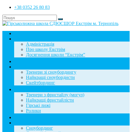
+38 0352 26 80 83
Головна
Школа
Адміністрація
Про школу Екстрім
Досягнення школи “Екстрім”
Новини
Сноубординг
Тренери зі сноубордингу
Найкращі сноубордисти
Скейтбординг
Фристайл
Тренери з фристайлу (могул)
Найкращі фристайлісти
Гірські лижі
Ролики
Фотогалерея
База знань
Сноубординг