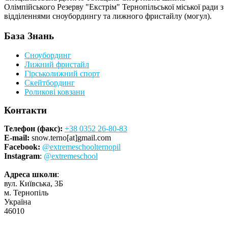
Олімпійського Резерву "Екстрім" Тернопільської міської ради з
відділеннями сноубордингу та лижного фристайлу (могул).
База Знань
Сноубординг
Лижний фристайл
Гірськолижний спорт
Скейтбординг
Роликові ковзани
Контакти
Телефон (факс):
+38 0352 26-80-83
E-mail:
snow.terno[at]gmail.com
Facebook:
@extremeschoolternopil
Instagram
:
@extremeschool
Адреса школи
:
вул. Київська, 3Б
м. Тернопіль
Україна
46010