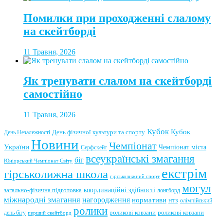
Помилки при проходженні слалому
на скейтборді
11 Травня, 2026
Як тренувати слалом на скейтборді
самостійно
11 Травня, 2026
Кубок
Кубок
День фізичної культури та спорту
День Незалежності
Новини
Чемпіонат
України
Чемпіонат міста
Серфскейт
всеукраїнські змагання
біг
Юніорський Чемпіонат Світу
екстрім
гірськолижна школа
гірськолижний спорт
могул
координаційні здібності
загально-фізична підготовка
лонгборд
міжнародні змагання
нагородження
нормативи
нтз
олімпійський
ролики
роликові ковзани
роликові ковзани
день бігу
перший скейтборд