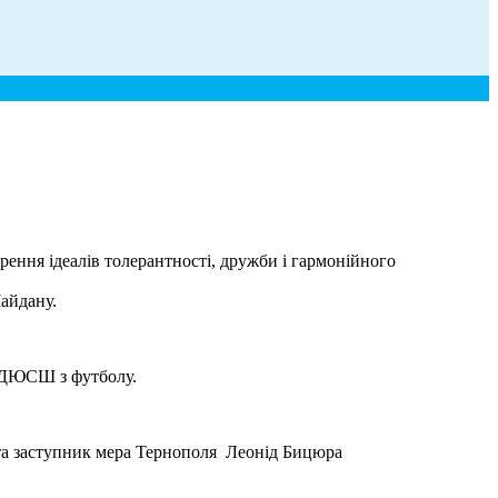
ення ідеалів толерантності, дружби і гармонійного
Майдану.
 ДЮСШ з футболу.
 та заступник мера Тернополя Леонід Бицюра