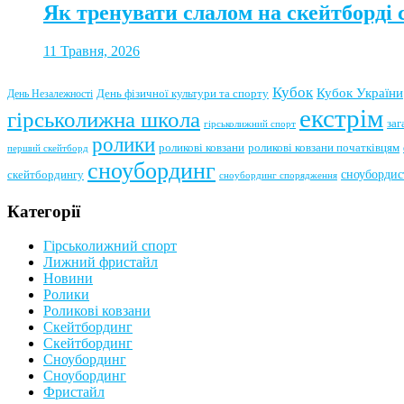
Як тренувати слалом на скейтборді 
11 Травня, 2026
Кубок
Кубок України
День фізичної культури та спорту
День Незалежності
екстрім
гірськолижна школа
заг
гірськолижний спорт
ролики
роликові ковзани
роликові ковзани початківцям
перший скейтборд
сноубординг
сноубордис
скейтбордингу
сноубординг спорядження
Категорії
Гірськолижний спорт
Лижний фристайл
Новини
Ролики
Роликові ковзани
Скейтбординг
Скейтбординг
Сноубординг
Сноубординг
Фристайл