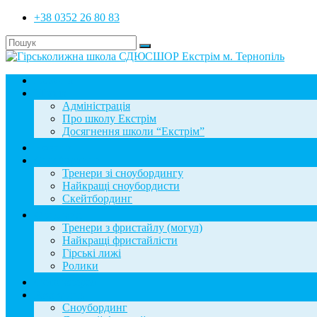
+38 0352 26 80 83
Головна
Школа
Адміністрація
Про школу Екстрім
Досягнення школи “Екстрім”
Новини
Сноубординг
Тренери зі сноубордингу
Найкращі сноубордисти
Скейтбординг
Фристайл
Тренери з фристайлу (могул)
Найкращі фристайлісти
Гірські лижі
Ролики
Фотогалерея
База знань
Сноубординг