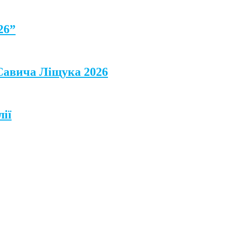
26”
 Савича Ліщука 2026
лії