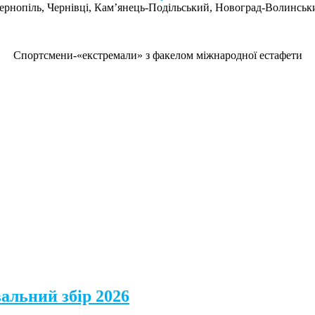
, Тернопіль, Чернівці, Кам’янець-Подільський, Новоград-Волинсь
Спортсмени-«екстремали» з факелом міжнародної естафети
альний збір 2026