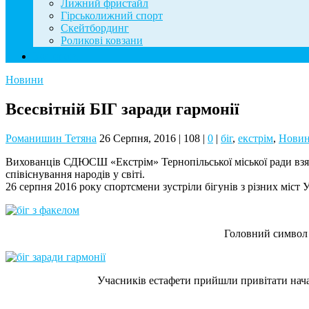
Лижний фристайл
Гірськолижний спорт
Скейтбординг
Роликові ковзани
Контакти
Новини
Всесвітній БІГ заради гармонії
Романишин Тетяна
26 Серпня, 2016
|
108
|
0
|
біг
,
екстрім
,
Нови
Вихованців СДЮСШ «Екстрім» Тернопільської міської ради взяли
співіснування народів у світі.
26 серпня 2016 року спортсмени зустріли бігунів з різних міст
Головний символ
Учасників естафети прийшли привітати нача