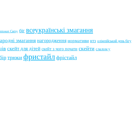
всеукраїнські змагання
біг
піонат Світу
ародні змагання
нагородження
нормативи
нтз
олімпійський день бігу
ців
скейти
скейт для дітей
скейт з чого почати
слалом у
фристайл
бір
трюки
фрістайл