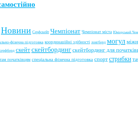
самостійно
Новини
Чемпіонат
Чемпіонат міста
Серфскейт
Юніорський Чем
могул
міжн
координаційні здібності
ально-фізична підготовка
лонгборд
скейтбординг
скейт
скейтбординг для початків
серфборд
стрибки
спорт
та
там початківцям
спеціальна фізична підготовка