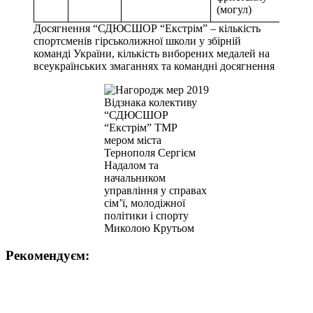
(могул)
Досягнення “СДЮСШОР “Екстрім” – кількість
спортсменів гірськолижної школи у збірній
команді України, кількість виборених медалей на
всеукраїнських змаганнях та командні досягнення
Відзнака колективу
“СДЮСШОР
“Екстрім” ТМР
мером міста
Тернополя Сергієм
Надалом та
начальником
управління у справах
сім’ї, молодіжної
політики і спорту
Миколою Крутьом
Рекомендуєм: