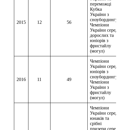
переможці
Кубка
України з
сноубордингу,
2015
12
56
2 м
Чемпіони
України серед
дорослих та
юніорів з
фристайлу
(могул)
Чемпіони
України серед
юніорів з
сноубордингу,
2016
11
49
2 м
Чемпіони
України з
фристайлу
(могул)
Чемпіони
України серед
юнаків та
срібні
призери серед