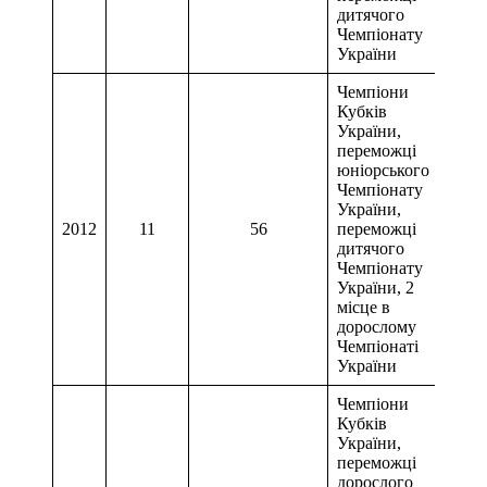
дитячого
Чемпіонату
України
Чемпіони
Кубків
України,
переможці
юніорського
Чемпіонату
України,
2012
11
56
переможці
1 м
дитячого
Чемпіонату
України, 2
місце в
дорослому
Чемпіонаті
України
Чемпіони
Кубків
України,
переможці
дорослого