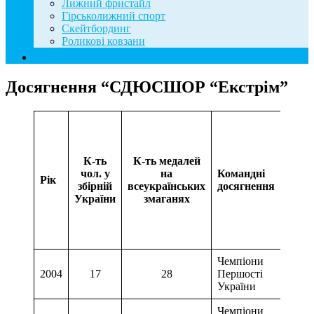
Лижний фристайл
Гірськолижний спорт
Скейтбординг
Роликові ковзани
Контакти
Досягнення “СДЮСШОР “Екстрім”
Ко
Фе
ли
К-ть
К-ть медалей
сп
чол. у
на
Командні
Ук
Рік
збірній
всеукраїнських
досягнення
“К
України
змаганях
сп
шк
у н
“с
Чемпіони
2004
17
28
Першості
України
Чемпіони