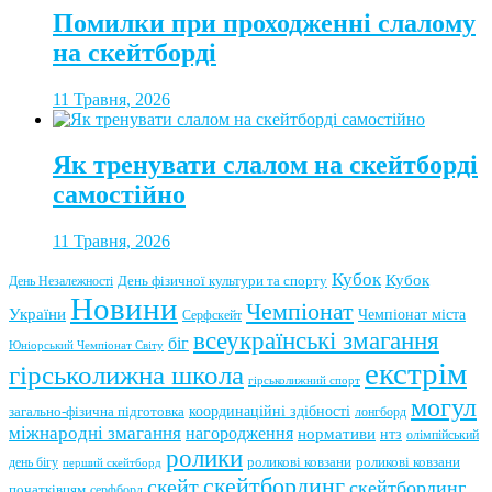
Помилки при проходженні слалому
на скейтборді
11 Травня, 2026
Як тренувати слалом на скейтборді
самостійно
11 Травня, 2026
Кубок
Кубок
День фізичної культури та спорту
День Незалежності
Новини
Чемпіонат
України
Чемпіонат міста
Серфскейт
всеукраїнські змагання
біг
Юніорський Чемпіонат Світу
екстрім
гірськолижна школа
гірськолижний спорт
могул
координаційні здібності
загально-фізична підготовка
лонгборд
міжнародні змагання
нагородження
нормативи
нтз
олімпійський
ролики
роликові ковзани
роликові ковзани
день бігу
перший скейтборд
скейтбординг
скейт
скейтбординг
початківцям
серфборд