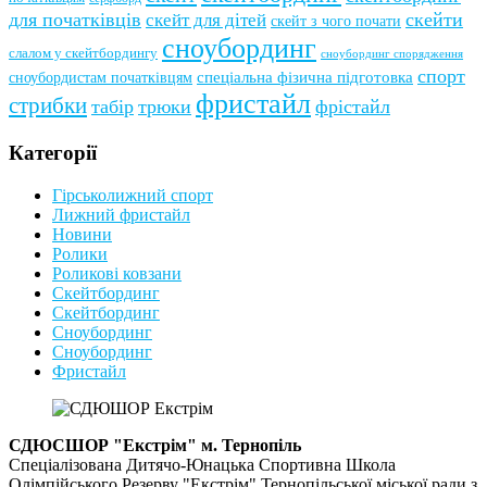
для початківців
скейти
скейт для дітей
скейт з чого почати
сноубординг
слалом у скейтбордингу
сноубординг спорядження
спорт
сноубордистам початківцям
спеціальна фізична підготовка
фристайл
стрибки
табір
трюки
фрістайл
Категорії
Гірськолижний спорт
Лижний фристайл
Новини
Ролики
Роликові ковзани
Скейтбординг
Скейтбординг
Сноубординг
Сноубординг
Фристайл
СДЮСШОР "Екстрім" м. Тернопіль
Спеціалізована Дитячо-Юнацька Спортивна Школа
Олімпійського Резерву "Екстрім" Тернопільської міської ради з