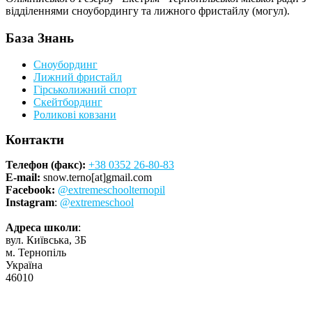
відділеннями сноубордингу та лижного фристайлу (могул).
База Знань
Сноубординг
Лижний фристайл
Гірськолижний спорт
Скейтбординг
Роликові ковзани
Контакти
Телефон (факс):
+38 0352 26-80-83
E-mail:
snow.terno[at]gmail.com
Facebook:
@extremeschoolternopil
Instagram
:
@extremeschool
Адреса школи
:
вул. Київська, 3Б
м. Тернопіль
Україна
46010