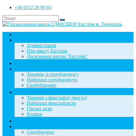
+38 0352 26 80 83
Головна
Школа
Адміністрація
Про школу Екстрім
Досягнення школи “Екстрім”
Новини
Сноубординг
Тренери зі сноубордингу
Найкращі сноубордисти
Скейтбординг
Фристайл
Тренери з фристайлу (могул)
Найкращі фристайлісти
Гірські лижі
Ролики
Фотогалерея
База знань
Сноубординг