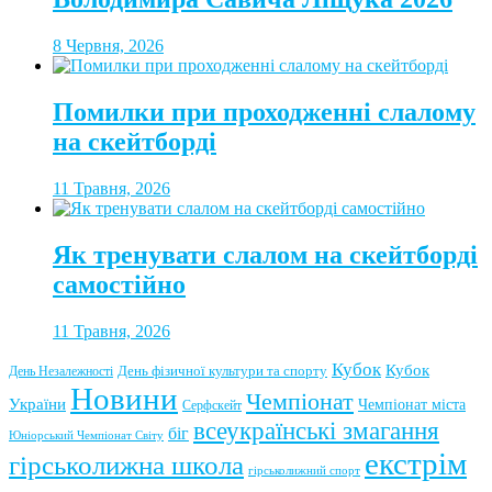
8 Червня, 2026
Помилки при проходженні слалому
на скейтборді
11 Травня, 2026
Як тренувати слалом на скейтборді
самостійно
11 Травня, 2026
Кубок
Кубок
День фізичної культури та спорту
День Незалежності
Новини
Чемпіонат
України
Чемпіонат міста
Серфскейт
всеукраїнські змагання
біг
Юніорський Чемпіонат Світу
екстрім
гірськолижна школа
гірськолижний спорт