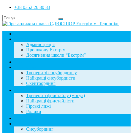
+38 0352 26 80 83
Головна
Школа
Адміністрація
Про школу Екстрім
Досягнення школи “Екстрім”
Новини
Сноубординг
Тренери зі сноубордингу
Найкращі сноубордисти
Скейтбординг
Фристайл
Тренери з фристайлу (могул)
Найкращі фристайлісти
Гірські лижі
Ролики
Фотогалерея
База знань
Сноубординг