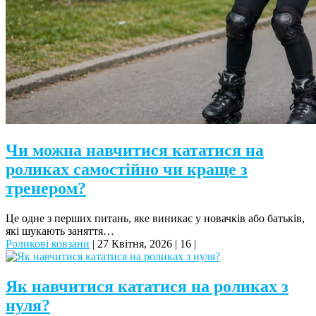
Чи можна навчитися кататися на
роликах самостійно чи краще з
тренером?
Це одне з перших питань, яке виникає у новачків або батьків,
які шукають заняття…
Роликові ковзани
|
27 Квітня, 2026
|
16
|
Як навчитися кататися на роликах з
нуля?