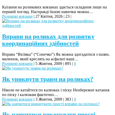
Катання на роликових ковзанах здається складним лише на
перший погляд. Насправді базові навички можна…
Роликові ковзани
|
27 Квітня, 2026
|
23
|
Вправи на роликах для розвитку
координаційних здібностей
Вправа “Вісімка” (“Сонечко”) Як можна здогадатися з назви,
малюнок, який креслять на асфальті ваші…
Роликові ковзани
|
5 Жовтня, 2009
|
895
|
0
Як уникнути травм на роликах?
Ніколи не катайтеся по калюжах і піску Необережне катання
по піску і калюжам фактично…
Роликові ковзани
|
3 Жовтня, 2009
|
383
|
0
Як навчитися виконувати прості