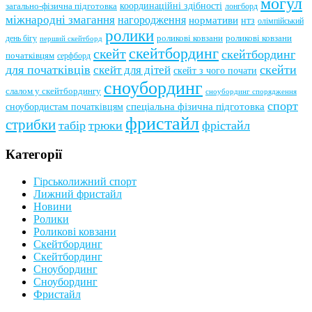
могул
координаційні здібності
загально-фізична підготовка
лонгборд
міжнародні змагання
нагородження
нормативи
нтз
олімпійський
ролики
роликові ковзани
роликові ковзани
день бігу
перший скейтборд
скейтбординг
скейт
скейтбординг
початківцям
серфборд
для початківців
скейти
скейт для дітей
скейт з чого почати
сноубординг
слалом у скейтбордингу
сноубординг спорядження
спорт
сноубордистам початківцям
спеціальна фізична підготовка
фристайл
стрибки
табір
трюки
фрістайл
Категорії
Гірськолижний спорт
Лижний фристайл
Новини
Ролики
Роликові ковзани
Скейтбординг
Скейтбординг
Сноубординг
Сноубординг
Фристайл