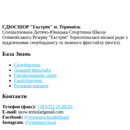
СДЮСШОР "Екстрім" м. Тернопіль
Спеціалізована Дитячо-Юнацька Спортивна Школа
Олімпійського Резерву "Екстрім" Тернопільської міської ради з
відділеннями сноубордингу та лижного фристайлу (могул).
База Знань
Сноубординг
Лижний фристайл
Гірськолижний спорт
Скейтбординг
Роликові ковзани
Контакти
Телефон (факс):
+38 0352 26-80-83
E-mail:
snow.terno[at]gmail.com
Facebook:
@extremeschoolternopil
Instagram
:
@extremeschool