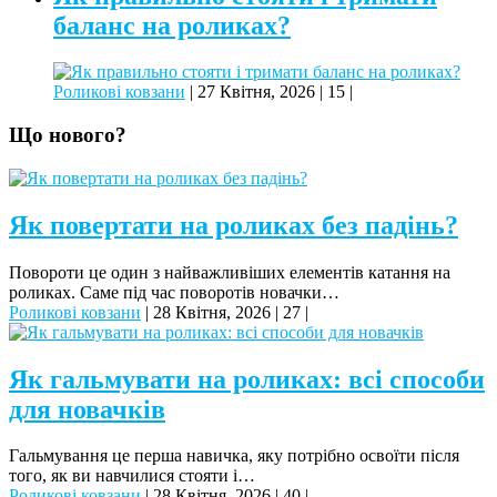
баланс на роликах?
Роликові ковзани
|
27 Квітня, 2026
|
15
|
Що нового?
Як повертати на роликах без падінь?
Повороти це один з найважливіших елементів катання на
роликах. Саме під час поворотів новачки…
Роликові ковзани
|
28 Квітня, 2026
|
27
|
Як гальмувати на роликах: всі способи
для новачків
Гальмування це перша навичка, яку потрібно освоїти після
того, як ви навчилися стояти і…
Роликові ковзани
|
28 Квітня, 2026
|
40
|