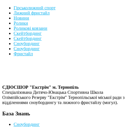
Гірськолижний спорт
Лижний фристайл
Новини
Ролики
Роликові ковзани
Скейтбординг
Скейтбординг
Сноубординг
Сноубординг
Фристайл
СДЮСШОР "Екстрім" м. Тернопіль
Спеціалізована Дитячо-Юнацька Спортивна Школа
Олімпійського Резерву "Екстрім" Тернопільської міської ради з
відділеннями сноубордингу та лижного фристайлу (могул).
База Знань
Сноубординг