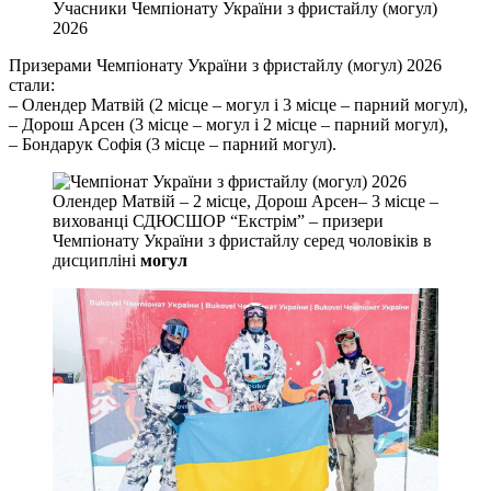
Учасники Чемпіонату України з фристайлу (могул)
2026
Призерами Чемпіонату України з фристайлу (могул) 2026
стали:
– Олендер Матвій (2 місце – могул і 3 місце – парний могул),
– Дорош Арсен (3 місце – могул і 2 місце – парний могул),
– Бондарук Софія (3 місце – парний могул).
Олендер Матвій – 2 місце, Дорош Арсен– 3 місце –
вихованці СДЮСШОР “Екстрім” – призери
Чемпіонату України з фристайлу серед чоловіків в
дисципліні
могул