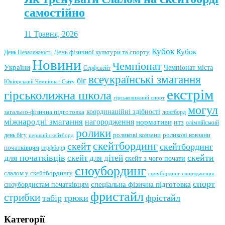
самостійно
11 Травня, 2026
Кубок
Кубок
День фізичної культури та спорту
День Незалежності
Новини
Чемпіонат
України
Чемпіонат міста
Серфскейт
всеукраїнські змагання
біг
Юніорський Чемпіонат Світу
екстрім
гірськолижна школа
гірськолижний спорт
могул
координаційні здібності
загально-фізична підготовка
лонгборд
міжнародні змагання
нагородження
нормативи
нтз
олімпійський
ролики
роликові ковзани
роликові ковзани
день бігу
перший скейтборд
скейтбординг
скейт
скейтбординг
початківцям
серфборд
для початківців
скейти
скейт для дітей
скейт з чого почати
сноубординг
слалом у скейтбордингу
сноубординг спорядження
спорт
сноубордистам початківцям
спеціальна фізична підготовка
фристайл
стрибки
табір
трюки
фрістайл
Категорії