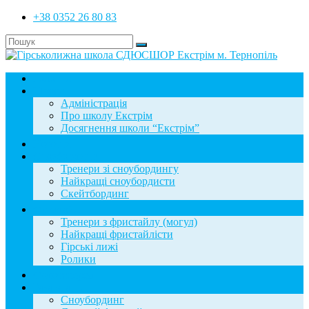
+38 0352 26 80 83
Головна
Школа
Адміністрація
Про школу Екстрім
Досягнення школи “Екстрім”
Новини
Сноубординг
Тренери зі сноубордингу
Найкращі сноубордисти
Скейтбординг
Фристайл
Тренери з фристайлу (могул)
Найкращі фристайлісти
Гірські лижі
Ролики
Фотогалерея
База знань
Сноубординг