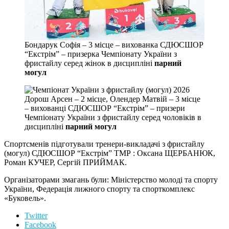
Бондарук Софія – 3 місце – вихованка СДЮСШОР
“Екстрім” – призерка Чемпіонату України з
фристайлу серед жінок в дисципліні
парний
могул
Дорош Арсен – 2 місце, Олендер Матвій – 3 місце
– вихованці СДЮСШОР “Екстрім” – призери
Чемпіонату України з фристайлу серед чоловіків в
дисципліні
парний могул
Спортсменів підготували тренери-викладачі з фристайлу
(могул) СДЮСШОР “Екстрім” ТМР : Оксана ЩЕРБАНЮК,
Роман КУЧЕР, Сергій ПРИЙМАК.
Організаторами змагань були: Міністерство молоді та спорту
України, Федерація лижного спорту та спорткомплекс
«Буковель».
Twitter
Facebook