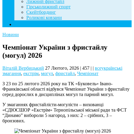
Лижний фристайл
Гірськолижний спорт
Скейтбординг
Роликові ковзани
Контакти
Новини
Чемпіонат України з фристайлу
(могул) 2026
Віталій Вербицький
27 Лютого, 2026
|
457
|
|
всеукраїнські
змагання
,
екстрім
,
могул
,
фристайл
,
Чемпіонат
З 23 по 25 лютого 2026 року на ТК «Буковель» Івано-
Франківської області відбувся Чемпіонат України з фристайлу
серед дорослих в дисциплінах могул та парний могул.
У змаганнях фристайлісти-могулісти – вихованці
«СДЮСШОР «Екстрім» Тернопільської міської ради та ФСТ
“Динамо” вибороли 5 нагород, з них: 2 – срібних, 3 –
бронзових.