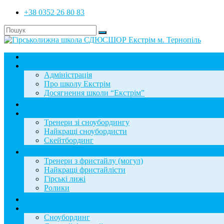
+38 0352 26 80 83
Головна
Школа
Адміністрація
Про школу Екстрім
Досягнення школи “Екстрім”
Новини
Сноубординг
Тренери зі сноубордингу
Найкращі сноубордисти
Скейтбординг
Фристайл
Тренери з фристайлу (могул)
Найкращі фристайлісти
Гірські лижі
Ролики
Фотогалерея
База знань
Сноубординг