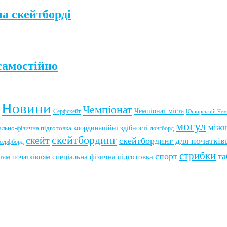
а скейтборді
самостійно
Новини
Чемпіонат
Чемпіонат міста
Серфскейт
Юніорський Чем
могул
міжн
координаційні здібності
ально-фізична підготовка
лонгборд
скейтбординг
скейт
скейтбординг для початків
серфборд
стрибки
спорт
та
там початківцям
спеціальна фізична підготовка