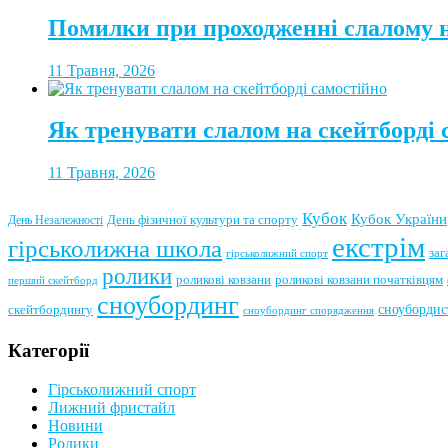
Помилки при проходженні слалому н
11 Травня, 2026
Як тренувати слалом на скейтборді 
11 Травня, 2026
Кубок
Кубок України
День фізичної культури та спорту
День Незалежності
екстрім
гірськолижна школа
заг
гірськолижний спорт
ролики
роликові ковзани
роликові ковзани початківцям
перший скейтборд
сноубординг
сноубордис
скейтбордингу
сноубординг спорядження
Категорії
Гірськолижний спорт
Лижний фристайл
Новини
Ролики