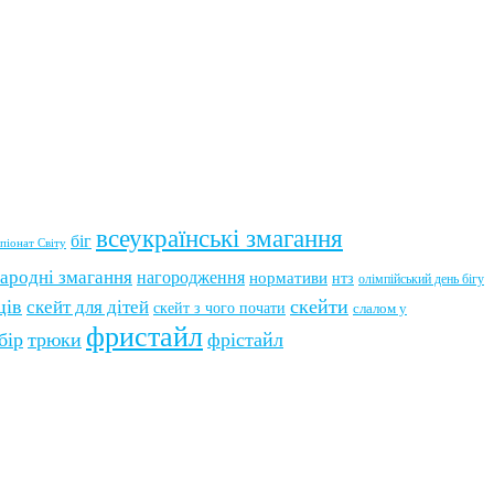
всеукраїнські змагання
біг
піонат Світу
ародні змагання
нагородження
нормативи
нтз
олімпійський день бігу
ців
скейти
скейт для дітей
скейт з чого почати
слалом у
фристайл
бір
трюки
фрістайл