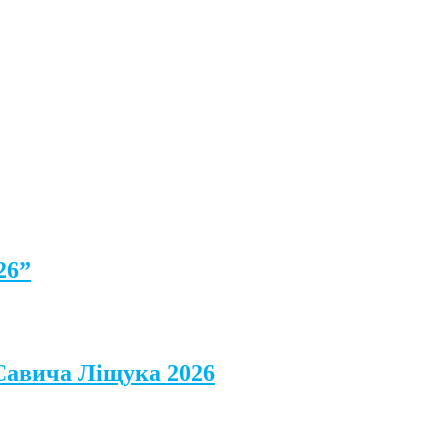
26”
 Савича Ліщука 2026