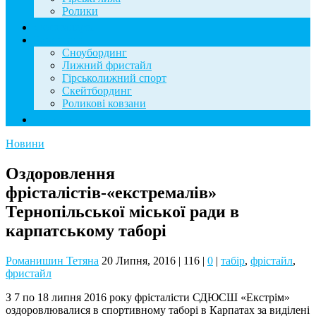
Ролики
Фотогалерея
База знань
Сноубординг
Лижний фристайл
Гірськолижний спорт
Скейтбординг
Роликові ковзани
Контакти
Новини
Оздоровлення
фрісталістів-«екстремалів»
Тернопільської міської ради в
карпатському таборі
Романишин Тетяна
20 Липня, 2016
|
116
|
0
|
табір
,
фрістайл
,
фристайл
З 7 по 18 липня 2016 року фрісталісти СДЮСШ «Екстрім»
оздоровлювалися в спортивному таборі в Карпатах за виділені