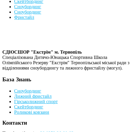
Скейтбординг
Сноубординг
Сноубординг
Фристайл
СДЮСШОР "Екстрім" м. Тернопіль
Спеціалізована Дитячо-Юнацька Спортивна Школа
Олімпійського Резерву "Екстрім" Тернопільської міської ради з
відділеннями сноубордингу та лижного фристайлу (могул).
База Знань
Сноубординг
Лижний фристайл
Гірськолижний спорт
Скейтбординг
Роликові ковзани
Контакти