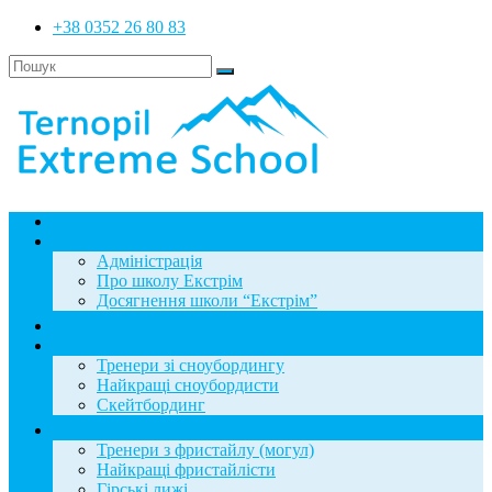
+38 0352 26 80 83
Головна
Школа
Адміністрація
Про школу Екстрім
Досягнення школи “Екстрім”
Новини
Сноубординг
Тренери зі сноубордингу
Найкращі сноубордисти
Скейтбординг
Фристайл
Тренери з фристайлу (могул)
Найкращі фристайлісти
Гірські лижі