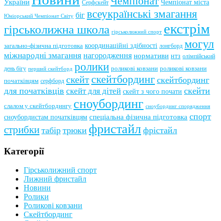
Чемпіонат
України
Чемпіонат міста
Серфскейт
всеукраїнські змагання
біг
Юніорський Чемпіонат Світу
екстрім
гірськолижна школа
гірськолижний спорт
могул
координаційні здібності
загально-фізична підготовка
лонгборд
міжнародні змагання
нагородження
нормативи
нтз
олімпійський
ролики
роликові ковзани
роликові ковзани
день бігу
перший скейтборд
скейтбординг
скейт
скейтбординг
початківцям
серфборд
для початківців
скейти
скейт для дітей
скейт з чого почати
сноубординг
слалом у скейтбордингу
сноубординг спорядження
спорт
сноубордистам початківцям
спеціальна фізична підготовка
фристайл
стрибки
табір
трюки
фрістайл
Категорії
Гірськолижний спорт
Лижний фристайл
Новини
Ролики
Роликові ковзани
Скейтбординг