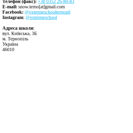
Телефон (факс):
+38 0352 26-80-83
E-mail:
snow.terno[at]gmail.com
Facebook:
@extremeschoolternopil
Instagram
:
@extremeschool
Адреса школи
:
вул. Київська, 3Б
м. Тернопіль
Україна
46010