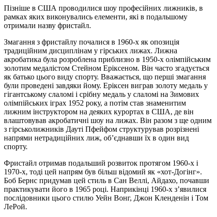
Пізніше в США проводилися шоу професійних лижників, в
рамках яких виконувались елементи, які в подальшому
отримали назву фристайл.
Змагання з фристайлу почалися в 1960-х як опозиція
традиційним дисциплінам у гірських лижах. Лижна
акробатика була розроблена приблизно в 1950-х олімпійським
золотим медалістом Стейном Еріксеном. Він часто згадується
як батько цього виду спорту. Вважається, що перші змагання
були проведені завдяки йому. Еріксен виграв золоту медаль у
гігантському слаломі і срібну медаль у слаломі на Зимових
олімпійських іграх 1952 року, а потім став знаменитим
лижним інструктором на деяких курортах в США, де він
влаштовував акробатичні шоу на лижах. Він разом з ще одним
з гірськолижників Дауті Пфейфом структурував розрізнені
напрями нетрадиційних лиж, об’єднавши їх в один вид
спорту.
Фристайл отримав подальший розвиток протягом 1960-х і
1970-х, тоді цей напрям був більш відомий як «хот-Догінг».
Боб Бернс придумав цей стиль в Сан Веллі, Айдахо, почавши
практикувати його в 1965 році. Наприкінці 1960-х з’явилися
послідовники цього стилю Уейн Вонг, Джон Кленденін і Том
ЛеРой.