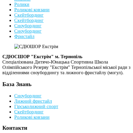
Ролики
Роликові ковзани
Скейтбординг
Скейтбординг
Сноубординг
Сноубординг
Фристайл
СДЮСШОР "Екстрім" м. Тернопіль
Спеціалізована Дитячо-Юнацька Спортивна Школа
Олімпійського Резерву "Екстрім" Тернопільської міської ради з
відділеннями сноубордингу та лижного фристайлу (могул).
База Знань
Сноубординг
Лижний фристайл
Гірськолижний спорт
Скейтбординг
Роликові ковзани
Контакти