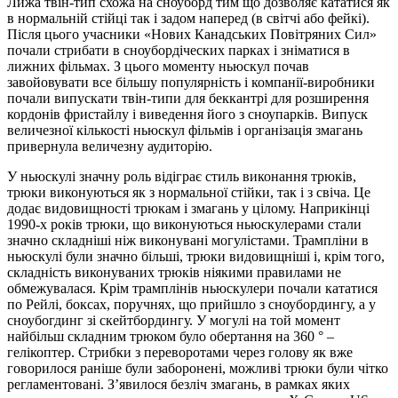
Лижа твін-тип схожа на сноуборд тим що дозволяє кататися як
в нормальній стійці так і задом наперед (в світчі або фейкі).
Після цього учасники «Нових Канадських Повітряних Сил»
почали стрибати в сноубордіческих парках і зніматися в
лижних фільмах. З цього моменту ньюскул почав
завойовувати все більшу популярність і компанії-виробники
почали випускати твін-типи для беккантрі для розширення
кордонів фристайлу і виведення його з сноупарків. Випуск
величезної кількості ньюскул фільмів і організація змагань
привернула величезну аудиторію.
У ньюскулі значну роль відіграє стиль виконання трюків,
трюки виконуються як з нормальної стійки, так і з свіча. Це
додає видовищності трюкам і змагань у цілому. Наприкінці
1990-х років трюки, що виконуються ньюскулерами стали
значно складніші ніж виконувані могулістами. Трампліни в
ньюскулі були значно більші, трюки видовищніші і, крім того,
складність виконуваних трюків ніякими правилами не
обмежувалася. Крім трамплінів ньюскулери почали кататися
по Рейлі, боксах, поручнях, що прийшло з сноубордингу, а у
сноубогдинг зі скейтбордингу. У могулі на той момент
найбільш складним трюком було обертання на 360 ° –
гелікоптер. Стрибки з переворотами через голову як вже
говорилося раніше були заборонені, можливі трюки були чітко
регламентовані. З’явилося безліч змагань, в рамках яких