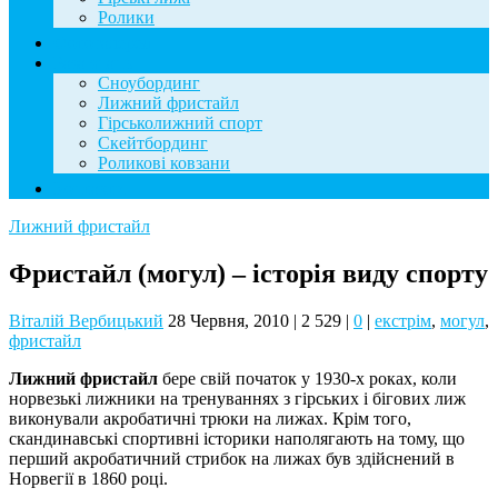
Ролики
Фотогалерея
База знань
Сноубординг
Лижний фристайл
Гірськолижний спорт
Скейтбординг
Роликові ковзани
Контакти
Лижний фристайл
Фристайл (могул) – історія виду спорту
Віталій Вербицький
28 Червня, 2010
|
2 529
|
0
|
екстрім
,
могул
,
фристайл
Лижний фристайл
бере свій початок у 1930-х роках, коли
норвезькі лижники на тренуваннях з гірських і бігових лиж
виконували акробатичні трюки на лижах. Крім того,
скандинавські спортивні історики наполягають на тому, що
перший акробатичний стрибок на лижах був здійснений в
Норвегії в 1860 році.