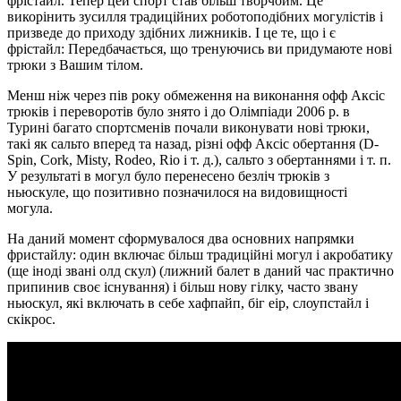
фрістайл. Тепер цей спорт став більш творчоим. Це
викорінить зусилля традиційних роботоподібних могулістів і
призведе до приходу здібних лижників. І це те, що і є
фрістайл: Передбачається, що тренуючись ви придумаюте нові
трюки з Вашим тілом.
Менш ніж через пів року обмеження на виконання офф Аксіс
трюків і переворотів було знято і до Олімпіади 2006 р. в
Турині багато спортсменів почали виконувати нові трюки,
такі як сальто вперед та назад, різні офф Аксіс обертання (D-
Spin, Cork, Misty, Rodeo, Rio і т. д.), сальто з обертаннями і т. п.
У результаті в могул було перенесено безліч трюків з
ньюскулe, що позитивно позначилося на видовищності
могула.
На даний момент сформувалося два основних напрямки
фристайлу: один включає більш традиційні могул і акробатику
(ще іноді звані олд скул) (лижний балет в даний час практично
припинив своє існування) і більш нову гілку, часто звану
ньюскул, які включать в себе хафпайп, біг еір, слоупстайл і
скікрос.