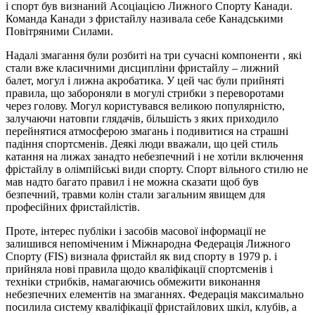
і спорт був визнаний Асоціацією Лижного Спорту Канади.
Команда Канади з фристайлу називала себе Канадськими
Повітряними Силами.
Надалі змагання були розбиті на три сучасні компоненти , які
стали вже класичними дисципліни фристайлу – лижний
балет, могул і лижна акробатика. У цей час були прийняті
правила, що забороняли в могулі стрибки з переворотами
через голову. Могул користувався великою популярністю,
залучаючи натовпи глядачів, більшість з яких приходило
перейнятися атмосферою змагань і подивитися на страшні
падіння спортсменів. Деякі люди вважали, що цей стиль
катання на лижах занадто небезпечний і не хотіли включення
фрістайлу в олімпійські види спорту. Спорт вільного стилю не
мав надто багато правил і не можна сказати щоб був
безпечний, травми колін стали загальним явищем для
професійних фристайлістів.
Проте, інтерес публіки і засобів масової інформації не
залишився непоміченим і Міжнародна Федерація Лижного
Спорту (FIS) визнала фристайл як вид спорту в 1979 р. і
прийняла нові правила щодо кваліфікації спортсменів і
техніки стрибків, намагаючись обмежити виконання
небезпечних елементів на змаганнях. Федерація максимально
посилила систему кваліфікації фристайлових шкіл, клубів, а