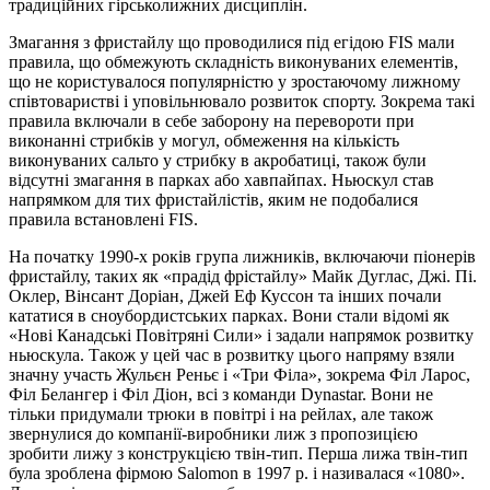
традиційних гірськолижних дисциплін.
Змагання з фристайлу що проводилися під егідою FIS мали
правила, що обмежують складність виконуваних елементів,
що не користувалося популярністю у зростаючому лижному
співтоваристві і уповільнювало розвиток спорту. Зокрема такі
правила включали в себе заборону на перевороти при
виконанні стрибків у могул, обмеження на кількість
виконуваних сальто у стрибку в акробатиці, також були
відсутні змагання в парках або хавпайпах. Ньюскул став
напрямком для тих фристайлістів, яким не подобалися
правила встановлені FIS.
На початку 1990-х років група лижників, включаючи піонерів
фристайлу, таких як «прадід фрістайлу» Майк Дуглас, Джі. Пі.
Оклер, Вінсант Доріан, Джей Еф Куссон та інших почали
кататися в сноубордистських парках. Вони стали відомі як
«Нові Канадські Повітряні Сили» і задали напрямок розвитку
ньюскула. Також у цей час в розвитку цього напряму взяли
значну участь Жульєн Реньє і «Три Філа», зокрема Філ Ларос,
Філ Белангер і Філ Діон, всі з команди Dynastar. Вони не
тільки придумали трюки в повітрі і на рейлах, але також
звернулися до компанії-виробники лиж з пропозицією
зробити лижу з конструкцією твін-тип. Перша лижа твін-тип
була зроблена фірмою Salomon в 1997 р. і називалася «1080».