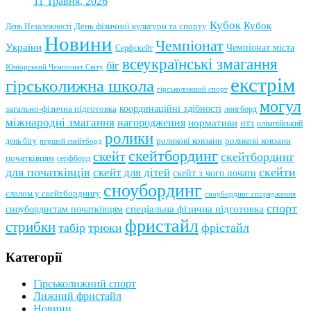
11 Травня, 2026
Кубок
Кубок
День фізичної культури та спорту
День Незалежності
Новини
Чемпіонат
України
Чемпіонат міста
Серфскейт
всеукраїнські змагання
біг
Юніорський Чемпіонат Світу
екстрім
гірськолижна школа
гірськолижний спорт
могул
координаційні здібності
загально-фізична підготовка
лонгборд
міжнародні змагання
нагородження
нормативи
нтз
олімпійський
ролики
роликові ковзани
роликові ковзани
день бігу
перший скейтборд
скейтбординг
скейт
скейтбординг
початківцям
серфборд
для початківців
скейти
скейт для дітей
скейт з чого почати
сноубординг
слалом у скейтбордингу
сноубординг спорядження
спорт
сноубордистам початківцям
спеціальна фізична підготовка
фристайл
стрибки
табір
трюки
фрістайл
Категорії
Гірськолижний спорт
Лижний фристайл
Новини