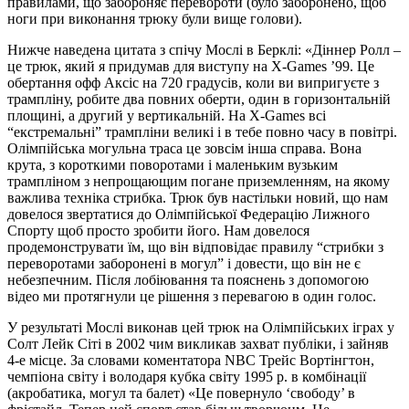
правилами, що забороняє перевороти (було заборонено, щоб
ноги при виконання трюку були вище голови).
Нижче наведена цитата з спічу Мослі в Берклі: «Діннер Ролл –
це трюк, який я придумав для виступу на X-Games ’99. Це
обертання офф Аксіс на 720 градусів, коли ви випригуєте з
трампліну, робите два повних оберти, один в горизонтальній
площині, а другий у вертикальній. На X-Games всі
“екстремальні” трампліни великі і в тебе повно часу в повітрі.
Олімпійська могульна траса це зовсім інша справа. Вона
крута, з короткими поворотами і маленьким вузьким
трампліном з непрощающим погане приземленням, на якому
важлива техніка стрибка. Трюк був настільки новий, що нам
довелося звертатися до Олімпійської Федерацію Лижного
Спорту щоб просто зробити його. Нам довелося
продемонструвати їм, що він відповідає правилу “стрибки з
переворотами заборонені в могул” і довести, що він не є
небезпечним. Після лобіювання та пояснень з допомогою
відео ми протягнули це рішення з перевагою в один голос.
У результаті Мослі виконав цей трюк на Олімпійських іграх у
Солт Лейк Сіті в 2002 чим викликав захват публіки, і зайняв
4-е місце. За словами коментатора NBC Трейс Вортінгтон,
чемпіона світу і володаря кубка світу 1995 р. в комбінації
(акробатика, могул та балет) «Це повернуло ‘свободу’ в