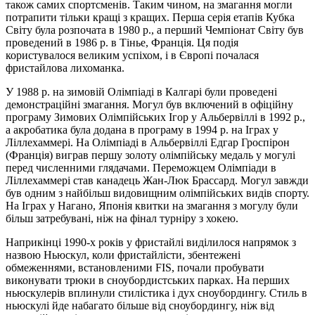
також самих спортсменів. Таким чином, на змагання могли
потрапити тільки кращі з кращих. Перша серія етапів Кубка
Світу була розпочата в 1980 р., а перший Чемпіонат Світу був
проведений в 1986 р. в Тінье, Франція. Ця подія
користувалося великим успіхом, і в Європі почалася
фристайлова лихоманка.
У 1988 р. на зимовій Олімпіаді в Калгарі були проведені
демонстраційні змагання. Могул був включений в офіційну
програму Зимових Олімпійських Ігор у Альбервіллі в 1992 р.,
а акробатика була додана в програму в 1994 р. на Іграх у
Ліллехаммері. На Олімпіаді в Альбервіллі Едгар Гроспірон
(Франція) виграв першу золоту олімпійську медаль у могулі
перед численними глядачами. Переможцем Олімпіади в
Ліллехаммері став канадець Жан-Люк Брассард. Могул завжди
був одним з найбільш видовищним олімпійських видів спорту.
На Іграх у Нагано, Японія квитки на змагання з могулу були
більш затребувані, ніж на фінал турніру з хокею.
Наприкінці 1990-х років у фристайлі виділилося напрямок з
назвою Ньюскул, коли фристайлісти, збентежені
обмеженнями, встановленими FIS, почали пробувати
виконувати трюки в сноубордистських парках. На перших
ньюскулерів вплинули стилістика і дух сноубордингу. Стиль в
ньюскулі йде набагато більше від сноубордингу, ніж від