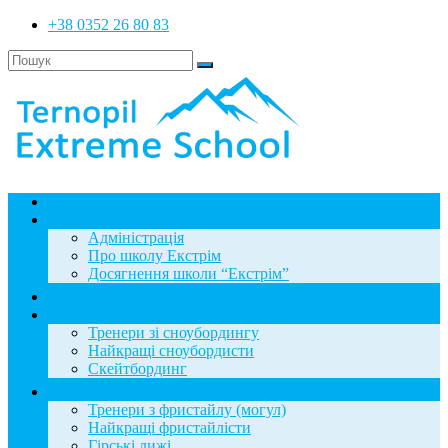
+38 0352 26 80 83
Головна
Школа
Адміністрація
Про школу Екстрім
Досягнення школи “Екстрім”
Новини
Сноубординг
Тренери зі сноубордингу
Найкращі сноубордисти
Скейтбординг
Фристайл
Тренери з фристайлу (могул)
Найкращі фристайлісти
Гірські лижі