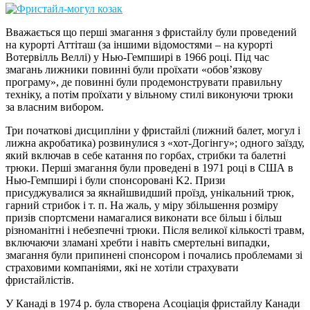
Вважається що перші змагання з фристайлу були проведений
на курорті Аттіташ (за іншими відомостями – на курорті
Вотервілль Веллі) у Нью-Гемпширі в 1966 році. Під час
змагань лижники повинні були проїхати «обов’язкову
програму», де повинні були продемонструвати правильну
техніку, а потім проїхати у вільному стилі виконуючи трюки
за власним вибором.
Три початкові дисципліни у фристайлі (лижний балет, могул і
лижна акробатика) розвинулися з «хот-Догінгу»; одного заїзду,
який включав в себе катання по горбах, стрибки та балетні
трюки. Перші змагання були проведені в 1971 році в США в
Нью-Гемпширі і були спонсоровані K2. Призи
присуджувалися за якнайшвидший проїзд, унікальний трюк,
гарний стрибок і т. п. На жаль, у міру збільшення розміру
призів спортсмени намагалися виконати все більш і більш
різноманітні і небезпечні трюки. Після великої кількості травм,
включаючи зламані хребти і навіть смертельні випадки,
змагання були припинені спонсором і почались проблемами зі
страховими компаніями, які не хотіли страхувати
фристайлістів.
У Канаді в 1974 р. була створена Асоціація фристайлу Канади