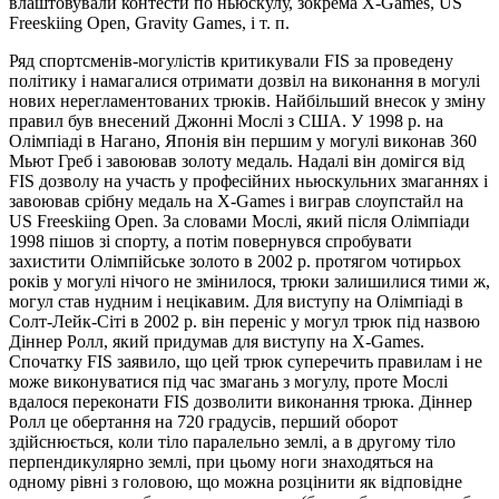
влаштовували контести по ньюскулу, зокрема X-Games, US
Freeskiing Open, Gravity Games, і т. п.
Ряд спортсменів-могулістів критикували FIS за проведену
політику і намагалися отримати дозвіл на виконання в могулі
нових нерегламентованих трюків. Найбільший внесок у зміну
правил був внесений Джонні Мослі з США. У 1998 р. на
Олімпіаді в Нагано, Японія він першим у могулі виконав 360
Мьют Греб і завоював золоту медаль. Надалі він домігся від
FIS дозволу на участь у професійних ньюскульних змаганнях і
завоював срібну медаль на X-Games і виграв слоупстайл на
US Freeskiing Open. За словами Мослі, який після Олімпіади
1998 пішов зі спорту, а потім повернувся спробувати
захистити Олімпійське золото в 2002 р. протягом чотирьох
років у могулі нічого не змінилося, трюки залишилися тими ж,
могул став нудним і нецікавим. Для виступу на Олімпіаді в
Солт-Лейк-Сіті в 2002 р. він переніс у могул трюк під назвою
Діннер Ролл, який придумав для виступу на X-Games.
Спочатку FIS заявило, що цей трюк суперечить правилам і не
може виконуватися під час змагань з могулу, проте Мослі
вдалося переконати FIS дозволити виконання трюка. Діннер
Ролл це обертання на 720 градусів, перший оборот
здійснюється, коли тіло паралельно землі, а в другому тіло
перпендикулярно землі, при цьому ноги знаходяться на
одному рівні з головою, що можна розцінити як відповідне