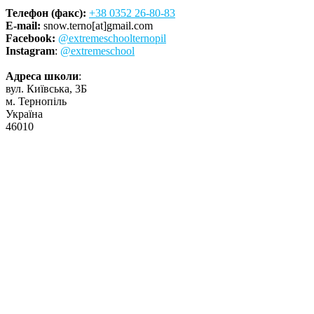
Телефон (факс):
+38 0352 26-80-83
E-mail:
snow.terno[at]gmail.com
Facebook:
@extremeschoolternopil
Instagram
:
@extremeschool
Адреса школи
:
вул. Київська, 3Б
м. Тернопіль
Україна
46010