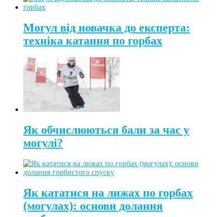
Могул від новачка до експерта:
техніка катання по горбах
Як обчислюються бали за час у
могулі?
Як кататися на лижах по горбах
(могулах): основи долання