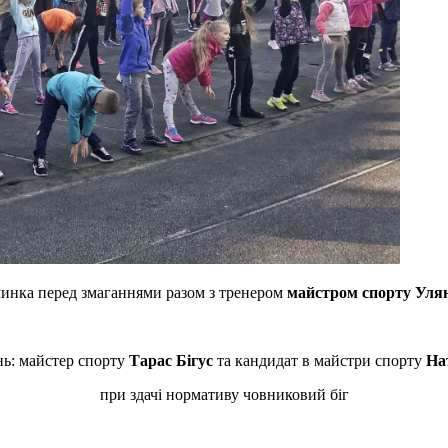
минка перед змаганнями разом з тренером
майстром спорту Уля
нь: майстер спорту
Тарас Бігус
та кандидат в майстри спорту
На
при здачі нормативу човниковий біг