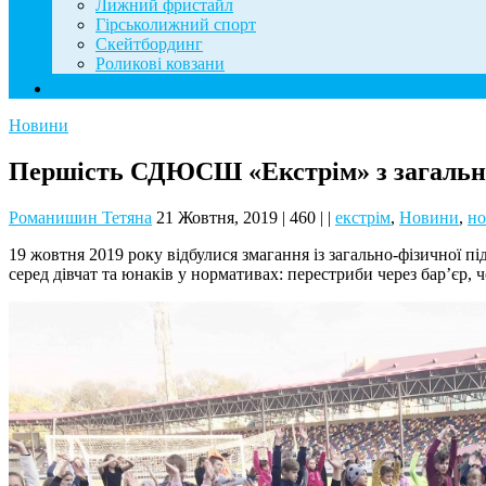
Лижний фристайл
Гірськолижний спорт
Скейтбординг
Роликові ковзани
Контакти
Новини
Першість СДЮСШ «Екстрім» з загально
Романишин Тетяна
21 Жовтня, 2019
|
460
|
|
екстрім
,
Новини
,
но
19 жовтня 2019 року відбулися змагання із загально-фізичної 
серед дівчат та юнаків у нормативах: перестриби через барʼєр, чо