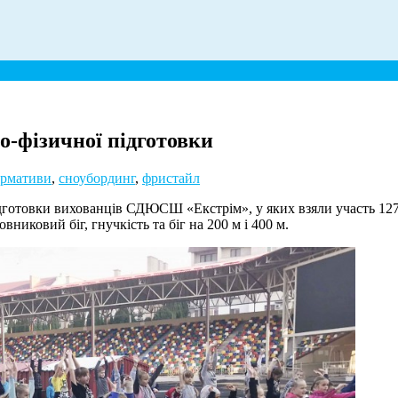
-фізичної підготовки
рмативи
,
сноубординг
,
фристайл
підготовки вихованців СДЮСШ «Екстрім», у яких взяли участь 12
вниковий біг, гнучкість та біг на 200 м і 400 м.