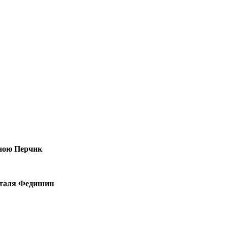
ною Перчик
таля Федишин