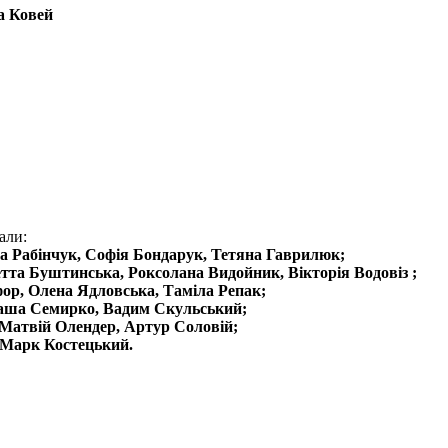
а Ковей
али:
а Рабінчук, Софія Бондарук, Тетяна Гаврилюк;
тта Буштинська, Роксолана Видойник, Вікторія Водовіз ;
фор, Олена Ядловська, Таміла Репак;
Саша Семирко, Вадим Скульський;
атвій Олендер, Артур Соловій;
 Марк Костецький.