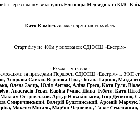
риби через планку виконують
Елеонора Медведюк
та КМС
Еліз
Катя Камінська
здає норматив гнучкість
Старт бігу на 400м у вихованок СДЮСШ «Екстрім»
«Разом – ми сила»
еможцями та призерами Першості СДЮСШ «Екстрім» із ЗФП ст
, Андріана Савків, Вероніка Года, Оксана Гарник, Магдален
а, Олена Заяць, Юлія Антюк, Аліна Греса, Катя Гуля, Віоле
ур, Анастасія Тераз, Каріна Рудик, Діана Чубата, Катя Ніте
 Максим Островський, Артур Новаківський, Ігор Денисюк, 
а Смиричинський, Валерій Буштинський, Арсеній Марчук, М
ріца, Максим Мигаль, Марʼян Червеняк, Тарас Семенишин,