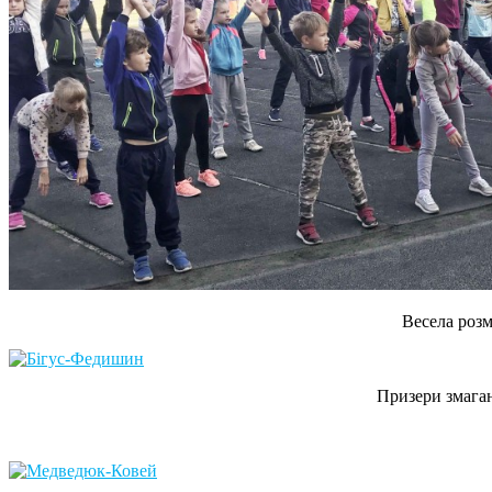
Весела роз
Призери змага