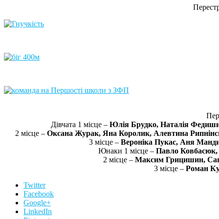
Перест
Пер
Дівчата 1 місце –
Юлія Брудко, Наталія Федишин
2 місце –
Оксана Журак, Яна Королик, Алевтина Рипнінськ
3 місце –
Вероніка Пукас, Аня Мандиб
Юнаки 1 місце –
Павло Ковбасюк,
2 місце –
Максим Грицишин, Саш
3 місце –
Роман Ку
Twitter
Facebook
Google+
LinkedIn