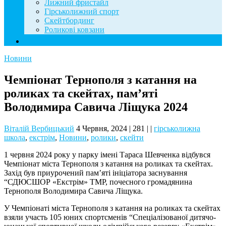
Лижний фристайл
Гірськолижний спорт
Скейтбординг
Роликові ковзани
Контакти
Новини
Чемпіонат Тернополя з катання на
роликах та скейтах, пам’яті
Володимира Савича Ліщука 2024
Віталій Вербицький
4 Червня, 2024
|
281
|
|
гірськолижна
школа
,
екстрім
,
Новини
,
ролики
,
скейти
1 червня 2024 року у парку імені Тараса Шевченка відбувся
Чемпіонат міста Тернополя з катання на роликах та скейтах.
Захід був приурочений пам’яті ініціатора заснування
“СДЮСШОР «Екстрім» ТМР, почесного громадянина
Тернополя Володимира Савича Ліщука.
У Чемпіонаті міста Тернополя з катання на роликах та скейтах
взяли участь 105 юних спортсменів “Спеціалізованої дитячо-