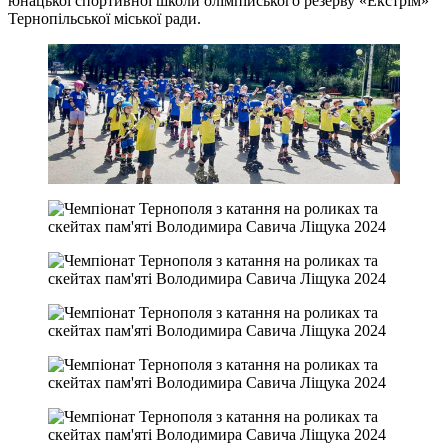
юнацької спортивної школи олімпійського резерву «Екстрім»
Тернопільської міської ради.