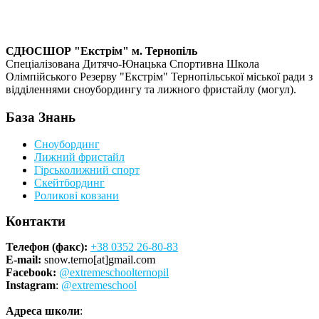
СДЮСШОР "Екстрім" м. Тернопіль
Спеціалізована Дитячо-Юнацька Спортивна Школа
Олімпійського Резерву "Екстрім" Тернопільської міської ради з
відділеннями сноубордингу та лижного фристайлу (могул).
База Знань
Сноубординг
Лижний фристайл
Гірськолижний спорт
Скейтбординг
Роликові ковзани
Контакти
Телефон (факс):
+38 0352 26-80-83
E-mail:
snow.terno[at]gmail.com
Facebook:
@extremeschoolternopil
Instagram
:
@extremeschool
Адреса школи
: