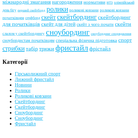
міжнародні змагання
нагородження
нормативи
нтз
олімпійський
ролики
роликові ковзани
роликові ковзани
день бігу
перший скейтборд
скейтбординг
скейт
скейтбординг
початківцям
серфборд
для початківців
скейти
скейт для дітей
скейт з чого почати
сноубординг
слалом у скейтбордингу
сноубординг спорядження
спорт
сноубордистам початківцям
спеціальна фізична підготовка
фристайл
стрибки
табір
трюки
фрістайл
Категорії
Гірськолижний спорт
Лижний фристайл
Новини
Ролики
Роликові ковзани
Скейтбординг
Скейтбординг
Сноубординг
Сноубординг
Фристайл