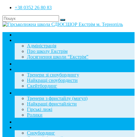
+38 0352 26 80 83
Головна
Школа
Адміністрація
Про школу Екстрім
Досягнення школи “Екстрім”
Новини
Сноубординг
Тренери зі сноубордингу
Найкращі сноубордисти
Скейтбординг
Фристайл
Тренери з фристайлу (могул)
Найкращі фристайлісти
Гірські лижі
Ролики
Фотогалерея
База знань
Сноубординг