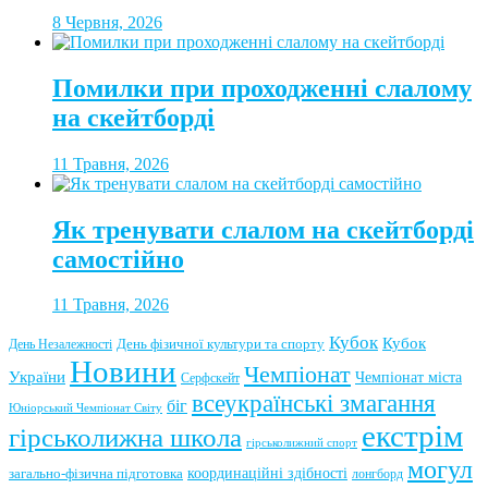
8 Червня, 2026
Помилки при проходженні слалому
на скейтборді
11 Травня, 2026
Як тренувати слалом на скейтборді
самостійно
11 Травня, 2026
Кубок
Кубок
День фізичної культури та спорту
День Незалежності
Новини
Чемпіонат
України
Чемпіонат міста
Серфскейт
всеукраїнські змагання
біг
Юніорський Чемпіонат Світу
екстрім
гірськолижна школа
гірськолижний спорт
могул
координаційні здібності
загально-фізична підготовка
лонгборд