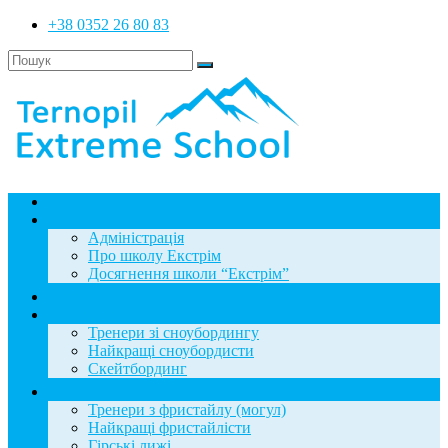
+38 0352 26 80 83
Головна
Школа
Адміністрація
Про школу Екстрім
Досягнення школи “Екстрім”
Новини
Сноубординг
Тренери зі сноубордингу
Найкращі сноубордисти
Скейтбординг
Фристайл
Тренери з фристайлу (могул)
Найкращі фристайлісти
Гірські лижі