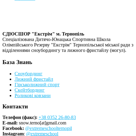
СДЮСШОР "Екстрім" м. Тернопіль
Спеціалізована Дитячо-Юнацька Спортивна Школа
Олімпійського Резерву "Екстрім" Тернопільської міської ради з
відділеннями сноубордингу та лижного фристайлу (могул).
База Знань
Сноубординг
Лижний фристайл
Гірськолижний спорт
Скейтбординг
Роликові ковзани
Контакти
Телефон (факс):
+38 0352 26-80-83
E-mail:
snow.terno[at]gmail.com
Facebook:
@extremeschoolternopil
Instagram
:
@extremeschool