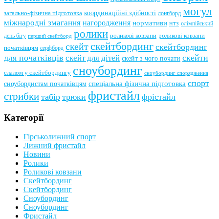
могул
координаційні здібності
загально-фізична підготовка
лонгборд
міжнародні змагання
нагородження
нормативи
нтз
олімпійський
ролики
роликові ковзани
роликові ковзани
день бігу
перший скейтборд
скейтбординг
скейт
скейтбординг
початківцям
серфборд
для початківців
скейти
скейт для дітей
скейт з чого почати
сноубординг
слалом у скейтбордингу
сноубординг спорядження
спорт
сноубордистам початківцям
спеціальна фізична підготовка
фристайл
стрибки
табір
трюки
фрістайл
Категорії
Гірськолижний спорт
Лижний фристайл
Новини
Ролики
Роликові ковзани
Скейтбординг
Скейтбординг
Сноубординг
Сноубординг
Фристайл