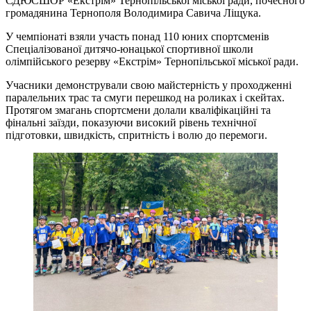
СДЮСШОР «Екстрім» Тернопільської міської ради, почесного
громадянина Тернополя Володимира Савича Ліщука.
У чемпіонаті взяли участь понад 110 юних спортсменів
Спеціалізованої дитячо-юнацької спортивної школи
олімпійського резерву «Екстрім» Тернопільської міської ради.
Учасники демонстрували свою майстерність у проходженні
паралельних трас та смуги перешкод на роликах і скейтах.
Протягом змагань спортсмени долали кваліфікаційні та
фінальні заїзди, показуючи високий рівень технічної
підготовки, швидкість, спритність і волю до перемоги.