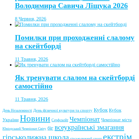
Володимира Савича Ліщука 2026
8 Червня, 2026
Помилки при проходженні слалому
на скейтборді
11 Травня, 2026
Як тренувати слалом на скейтборді
самостійно
11 Травня, 2026
Кубок
Кубок
День фізичної культури та спорту
День Незалежності
Новини
Чемпіонат
України
Чемпіонат міста
Серфскейт
всеукраїнські змагання
біг
Юніорський Чемпіонат Світу
екстрім
гірськолижна школа
гірськолижний спорт