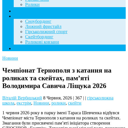
Ролики
Фотогалерея
База знань
Сноубординг
Лижний фристайл
Гірськолижний спорт
Скейтбординг
Роликові ковзани
Контакти
Новини
Чемпіонат Тернополя з катання на
роликах та скейтах, пам’яті
Володимира Савича Ліщука 2026
Віталій Вербицький
8 Червня, 2026
|
367
|
|
гірськолижна
школа
,
екстрім
,
Новини
,
ролики
,
скейти
1 червня 2026 року в парку імені Тараса Шевченка відбувся
Чемпіонат міста Тернополя з катання на роликах та скейтах.
Змагання були присвячені пам’яті ініціатора створення