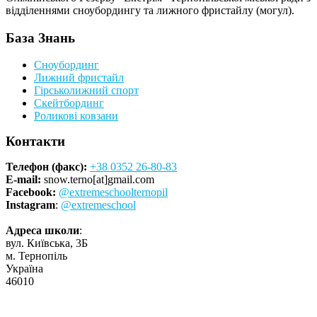
відділеннями сноубордингу та лижного фристайлу (могул).
База Знань
Сноубординг
Лижний фристайл
Гірськолижний спорт
Скейтбординг
Роликові ковзани
Контакти
Телефон (факс):
+38 0352 26-80-83
E-mail:
snow.terno[at]gmail.com
Facebook:
@extremeschoolternopil
Instagram
:
@extremeschool
Адреса школи
:
вул. Київська, 3Б
м. Тернопіль
Україна
46010