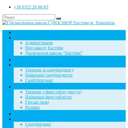
+38 0352 26 80 83
Головна
Школа
Адміністрація
Про школу Екстрім
Досягнення школи “Екстрім”
Новини
Сноубординг
Тренери зі сноубордингу
Найкращі сноубордисти
Скейтбординг
Фристайл
Тренери з фристайлу (могул)
Найкращі фристайлісти
Гірські лижі
Ролики
Фотогалерея
База знань
Сноубординг