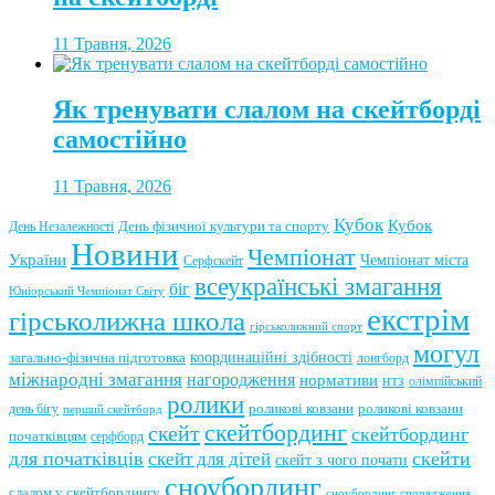
11 Травня, 2026
Як тренувати слалом на скейтборді
самостійно
11 Травня, 2026
Кубок
Кубок
День фізичної культури та спорту
День Незалежності
Новини
Чемпіонат
України
Чемпіонат міста
Серфскейт
всеукраїнські змагання
біг
Юніорський Чемпіонат Світу
екстрім
гірськолижна школа
гірськолижний спорт
могул
координаційні здібності
загально-фізична підготовка
лонгборд
міжнародні змагання
нагородження
нормативи
нтз
олімпійський
ролики
роликові ковзани
роликові ковзани
день бігу
перший скейтборд
скейтбординг
скейт
скейтбординг
початківцям
серфборд
для початківців
скейти
скейт для дітей
скейт з чого почати
сноубординг
слалом у скейтбордингу
сноубординг спорядження