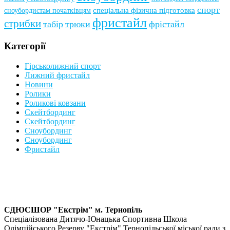
спорт
сноубордистам початківцям
спеціальна фізична підготовка
фристайл
стрибки
табір
трюки
фрістайл
Категорії
Гірськолижний спорт
Лижний фристайл
Новини
Ролики
Роликові ковзани
Скейтбординг
Скейтбординг
Сноубординг
Сноубординг
Фристайл
СДЮСШОР "Екстрім" м. Тернопіль
Спеціалізована Дитячо-Юнацька Спортивна Школа
Олімпійського Резерву "Екстрім" Тернопільської міської ради з