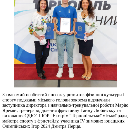
За вагомий особистий внесок у розвиток фізичної культури і
спорту подяками міського голови зокрема відзначили
заступника директора з навчально-тренувальної роботи Марію
Яремій, тренера відділення фристайлу Ганну Любінську та
вихованця СДЮСШОР “Екстрім” Тернопільської міської ради,
майстра спорту з фристайлу, учасника IV зимових юнацьких
Олімпійських Ігор 2024 Дмитра Перця.