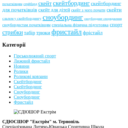
скейтбординг
скейт
скейтбординг
початківцям
серфборд
для початківців
скейти
скейт для дітей
скейт з чого почати
сноубординг
слалом у скейтбордингу
сноубординг спорядження
спорт
сноубордистам початківцям
спеціальна фізична підготовка
фристайл
стрибки
табір
трюки
фрістайл
Категорії
Гірськолижний спорт
Лижний фристайл
Новини
Ролики
Роликові ковзани
Скейтбординг
Скейтбординг
Сноубординг
Сноубординг
Фристайл
СДЮСШОР "Екстрім" м. Тернопіль
Спеціалізована Дитячо-Юнацька Спортивна Школа