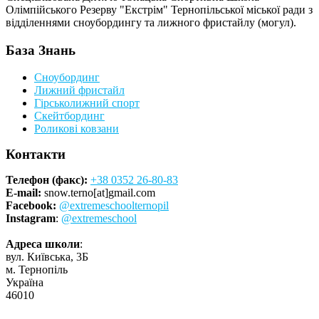
Олімпійського Резерву "Екстрім" Тернопільської міської ради з
відділеннями сноубордингу та лижного фристайлу (могул).
База Знань
Сноубординг
Лижний фристайл
Гірськолижний спорт
Скейтбординг
Роликові ковзани
Контакти
Телефон (факс):
+38 0352 26-80-83
E-mail:
snow.terno[at]gmail.com
Facebook:
@extremeschoolternopil
Instagram
:
@extremeschool
Адреса школи
:
вул. Київська, 3Б
м. Тернопіль
Україна
46010