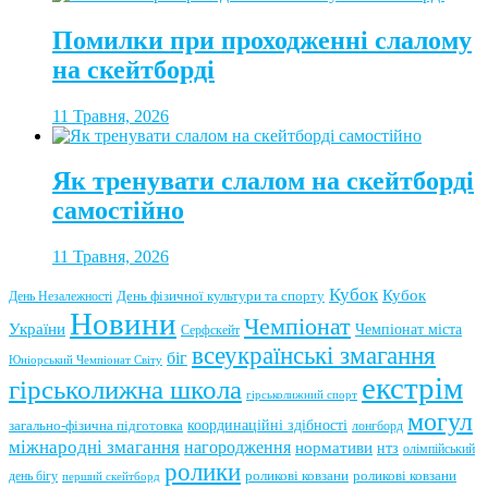
Помилки при проходженні слалому
на скейтборді
11 Травня, 2026
Як тренувати слалом на скейтборді
самостійно
11 Травня, 2026
Кубок
Кубок
День фізичної культури та спорту
День Незалежності
Новини
Чемпіонат
України
Чемпіонат міста
Серфскейт
всеукраїнські змагання
біг
Юніорський Чемпіонат Світу
екстрім
гірськолижна школа
гірськолижний спорт
могул
координаційні здібності
загально-фізична підготовка
лонгборд
міжнародні змагання
нагородження
нормативи
нтз
олімпійський
ролики
роликові ковзани
роликові ковзани
день бігу
перший скейтборд