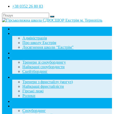
+38 0352 26 80 83
Головна
Школа
Адміністрація
Про школу Екстрім
Досягнення школи “Екстрім”
Новини
Сноубординг
Тренери зі сноубордингу
Найкращі сноубордисти
Скейтбординг
Фристайл
Тренери з фристайлу (могул)
Найкращі фристайлісти
Гірські лижі
Ролики
Фотогалерея
База знань
Сноубординг