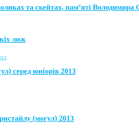
роликах та скейтах, пам’яті Володимира
кіх лиж
ул) серед юніорів 2013
ристайлу (могул) 2013