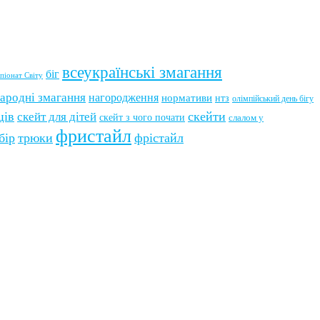
всеукраїнські змагання
біг
піонат Світу
ародні змагання
нагородження
нормативи
нтз
олімпійський день бігу
ців
скейти
скейт для дітей
скейт з чого почати
слалом у
фристайл
бір
трюки
фрістайл