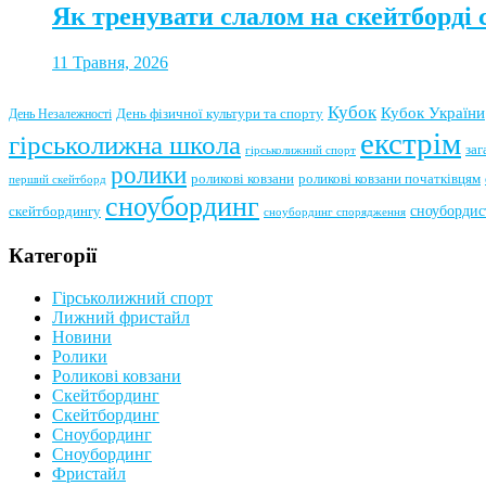
Як тренувати слалом на скейтборді 
11 Травня, 2026
Кубок
Кубок України
День фізичної культури та спорту
День Незалежності
екстрім
гірськолижна школа
заг
гірськолижний спорт
ролики
роликові ковзани
роликові ковзани початківцям
перший скейтборд
сноубординг
сноубордис
скейтбордингу
сноубординг спорядження
Категорії
Гірськолижний спорт
Лижний фристайл
Новини
Ролики
Роликові ковзани
Скейтбординг
Скейтбординг
Сноубординг
Сноубординг
Фристайл