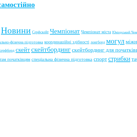
самостійно
Новини
Чемпіонат
Чемпіонат міста
Серфскейт
Юніорський Чем
могул
міжн
координаційні здібності
ально-фізична підготовка
лонгборд
скейтбординг
скейт
скейтбординг для початків
серфборд
стрибки
спорт
та
там початківцям
спеціальна фізична підготовка