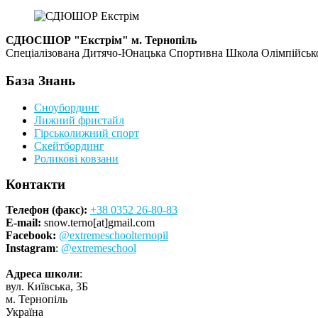
СДЮСШОР "Екстрім" м. Тернопіль
Спеціалізована Дитячо-Юнацька Спортивна Школа Олімпійського
База Знань
Сноубординг
Лижний фристайл
Гірськолижний спорт
Скейтбординг
Роликові ковзани
Контакти
Телефон (факс):
+38 0352 26-80-83
E-mail:
snow.terno[at]gmail.com
Facebook:
@extremeschoolternopil
Instagram
:
@extremeschool
Адреса школи
:
вул. Київська, 3Б
м. Тернопіль
Україна