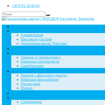
+38 0352 26 80 83
Головна
Школа
Адміністрація
Про школу Екстрім
Досягнення школи “Екстрім”
Новини
Сноубординг
Тренери зі сноубордингу
Найкращі сноубордисти
Скейтбординг
Фристайл
Тренери з фристайлу (могул)
Найкращі фристайлісти
Гірські лижі
Ролики
Фотогалерея
База знань
Сноубординг