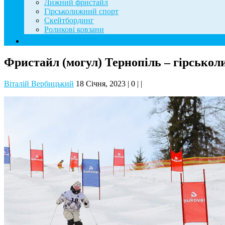
Лижний фристайл
Гірськолижний спорт
Скейтбординг
Роликові ковзани
Контакти
Фристайл (могул) Тернопіль – гірсько
Віталій Вербицький
18 Січня, 2023
|
0
|
|