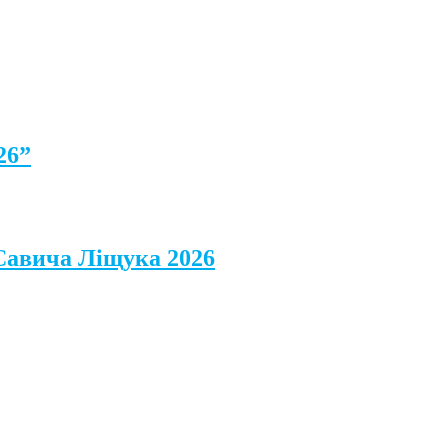
26”
 Савича Ліщука 2026