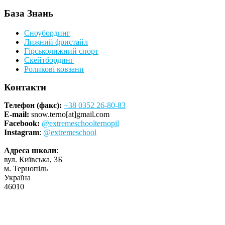
База Знань
Сноубординг
Лижний фристайл
Гірськолижний спорт
Скейтбординг
Роликові ковзани
Контакти
Телефон (факс):
+38 0352 26-80-83
E-mail:
snow.terno[at]gmail.com
Facebook:
@extremeschoolternopil
Instagram
:
@extremeschool
Адреса школи
:
вул. Київська, 3Б
м. Тернопіль
Україна
46010