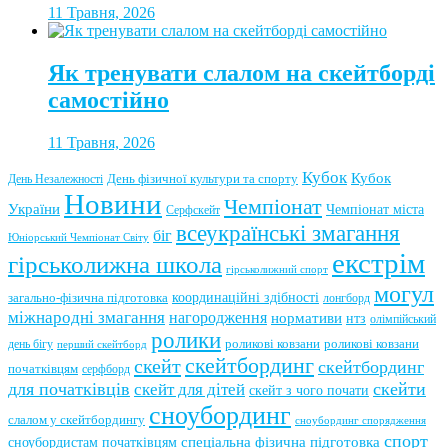
11 Травня, 2026
Як тренувати слалом на скейтборді
самостійно
11 Травня, 2026
Кубок
Кубок
День фізичної культури та спорту
День Незалежності
Новини
Чемпіонат
України
Чемпіонат міста
Серфскейт
всеукраїнські змагання
біг
Юніорський Чемпіонат Світу
екстрім
гірськолижна школа
гірськолижний спорт
могул
координаційні здібності
загально-фізична підготовка
лонгборд
міжнародні змагання
нагородження
нормативи
нтз
олімпійський
ролики
роликові ковзани
роликові ковзани
день бігу
перший скейтборд
скейтбординг
скейт
скейтбординг
початківцям
серфборд
для початківців
скейти
скейт для дітей
скейт з чого почати
сноубординг
слалом у скейтбордингу
сноубординг спорядження
спорт
сноубордистам початківцям
спеціальна фізична підготовка