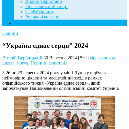
Лижний фристайл
Гірськолижний спорт
Скейтбординг
Роликові ковзани
Контакти
Новини
“Україна єднає серця” 2024
Віталій Вербицький
30 Вересня, 2024
|
59
|
|
гірськолижна
школа
,
могул
,
Новини
,
фристайл
З 26 по 29 вересня 2024 року у місті Луцьку відбувся
неймовірно цікавий та масштабний захід в рамках
олімпійського тижня «Україна єднає серця», який
започаткував Національний олімпійський комітет України.