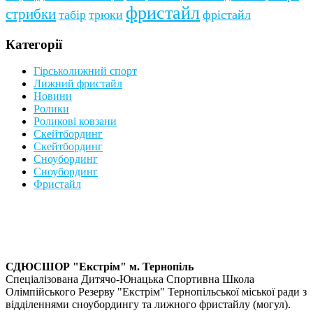
фристайл
стрибки
табір
трюки
фрістайл
Категорії
Гірськолижний спорт
Лижний фристайл
Новини
Ролики
Роликові ковзани
Скейтбординг
Скейтбординг
Сноубординг
Сноубординг
Фристайл
СДЮСШОР "Екстрім" м. Тернопіль
Спеціалізована Дитячо-Юнацька Спортивна Школа
Олімпійського Резерву "Екстрім" Тернопільської міської ради з
відділеннями сноубордингу та лижного фристайлу (могул).