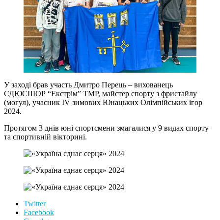
У заході брав участь Дмитро Перець – вихованець
СДЮСШОР “Екстрім” ТМР, майстер спорту з фристайлу
(могул), учасник IV зимових Юнацьких Олімпійських ігор
2024.
Протягом 3 днів юні спортсмени змагалися у 9 видах спорту
та спортивній вікторині.
Twitter
Facebook