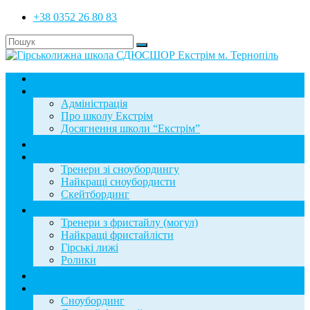
+38 0352 26 80 83
Головна
Школа
Адміністрація
Про школу Екстрім
Досягнення школи “Екстрім”
Новини
Сноубординг
Тренери зі сноубордингу
Найкращі сноубордисти
Скейтбординг
Фристайл
Тренери з фристайлу (могул)
Найкращі фристайлісти
Гірські лижі
Ролики
Фотогалерея
База знань
Сноубординг