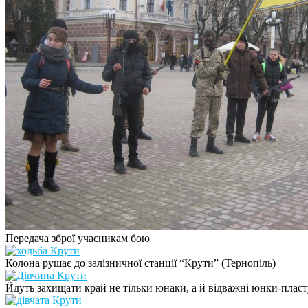
Передача зброї учасникам бою
Колона рушає до залізничної станції “Крути” (Тернопіль)
Йдуть захищати край не тільки юнаки, а й відважні юнки-плас