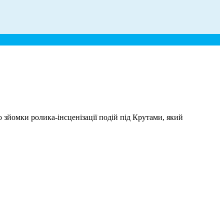
зйомки ролика-інсценізації подій під Крутами, який