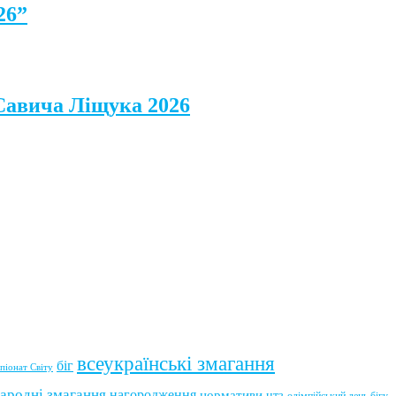
26”
 Савича Ліщука 2026
всеукраїнські змагання
біг
піонат Світу
ародні змагання
нагородження
нормативи
нтз