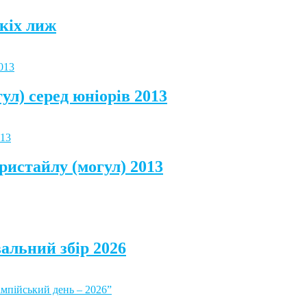
кіх лиж
ул) серед юніорів 2013
ристайлу (могул) 2013
альний збір 2026