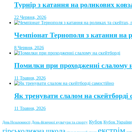
Турнір з катання на роликових ковз
22 Червня, 2026
Чемпіонат Тернополя з катання на 
8 Червня, 2026
Помилки при проходженні слалому н
11 Травня, 2026
Як тренувати слалом на скейтборді 
11 Травня, 2026
Кубок
Кубок України
День фізичної культури та спорту
День Незалежності
екстрім
гірськолижна школа
заг