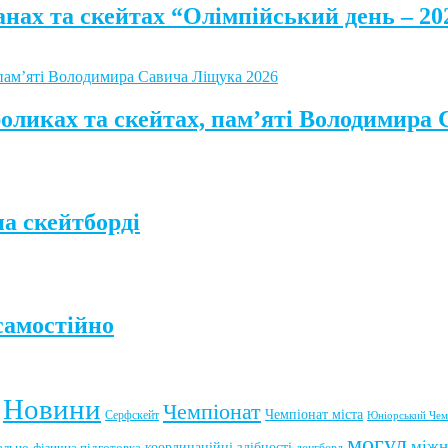
анах та скейтах “Олімпійський день – 20
роликах та скейтах, пам’яті Володимира
а скейтборді
самостійно
Новини
Чемпіонат
Чемпіонат міста
Серфскейт
Юніорський Чем
могул
міжн
координаційні здібності
ально-фізична підготовка