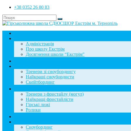
+38 0352 26 80 83
Головна
Школа
Адміністрація
Про школу Екстрім
Досягнення школи “Екстрім”
Новини
Сноубординг
Тренери зі сноубордингу
Найкращі сноубордисти
Скейтбординг
Фристайл
Тренери з фристайлу (могул)
Найкращі фристайлісти
Гірські лижі
Ролики
Фотогалерея
База знань
Сноубординг