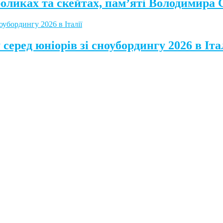
роликах та скейтах, пам’яті Володимира
серед юніорів зі сноубордингу 2026 в Іта