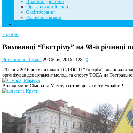
Лижний фристайл
Гірськолижний спорт
Скейтбординг
Роликові ковзани
Контакти
Новини
Вихованці “Екстріму” на 98-й річниці п
Романишин Тетяна
29 Січня, 2016
|
128
|
0
|
29 січня 2016 року вихованці СДЮСШ “Екстрім” вшановали заги
організував департамент молоді та спорту ТОДА на Театральном
Володимири Сімора та Мамчур готові до захисту України !