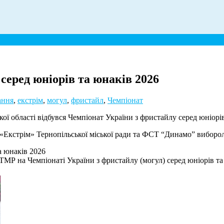
серед юніорів та юнаків 2026
ання
,
екстрім
,
могул
,
фристайл
,
Чемпіонат
ої області відбувся Чемпіонат України з фристайлу серед юніорі
трім» Тернопільської міської ради та ФСТ “Динамо” вибороли 24
Р на Чемпіонаті України з фристайлу (могул) серед юніорів та