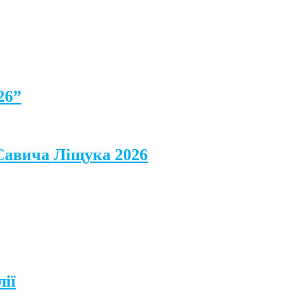
26”
 Савича Ліщука 2026
лії