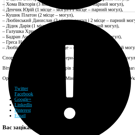
– Хома Вікторія (3 місце – могул і 3 місце – парний могул),
– Денчик Юрій (1 місце – могул і 1 місце – парний могул),
– Кушик Платон (2 місце – могул),
– Любінський Данислав (3 місце – могул і 2 місце – парний могу
– Дідик Дарія (1 місце – могул і 1 місце – парний могул),
– Галушка Христина (2 місце – могул),
– Бадран Анна (3 місце – могул і 2 місце – парний могул),
– Греса Наталія (3 місце – парний могул),
– Любінський Тихомир (1 місце – могул і 2 місце – парний могу
Спортсменів підготували тренери-викладачі з фристайлу 
Вітаємо всіх призерів та тренерів з успішним завершенням змага
Організаторами змагань були: Міністерство молоді та спорту У
Twitter
Facebook
Google+
LinkedIn
Pinterest
Email
Вас зацікавить: