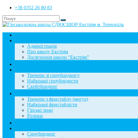
+38 0352 26 80 83
Головна
Школа
Адміністрація
Про школу Екстрім
Досягнення школи “Екстрім”
Новини
Сноубординг
Тренери зі сноубордингу
Найкращі сноубордисти
Скейтбординг
Фристайл
Тренери з фристайлу (могул)
Найкращі фристайлісти
Гірські лижі
Ролики
Фотогалерея
База знань
Сноубординг