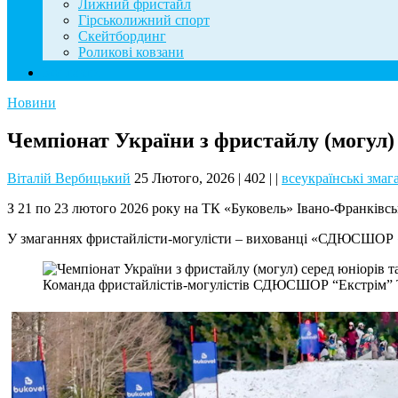
Лижний фристайл
Гірськолижний спорт
Скейтбординг
Роликові ковзани
Контакти
Новини
Чемпіонат України з фристайлу (могул) 
Віталій Вербицький
25 Лютого, 2026
|
402
|
|
всеукраїнські змаг
З 21 по 23 лютого 2026 року на ТК «Буковель» Івано-Франківськ
У змаганнях фристайлісти-могулісти – вихованці «СДЮСШОР «Екс
Команда фристайлістів-могулістів СДЮСШОР “Екстрім” ТМ