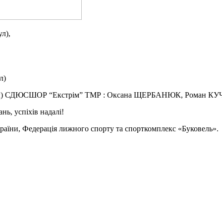
л),
л)
(могул) СДЮСШОР “Екстрім” ТМР : Оксана ЩЕРБАНЮК, Роман 
нь, успіхів надалі!
країни, Федерація лижного спорту та спорткомплекс «Буковель».