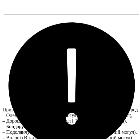
Призерами Чемпіонату України з фристайлу (могул) 2026 серед ю
– Олендер Матвій (2 місце – могул і 1 місце – парний могул),
– Дорош Арсен (3 місце – могул і 3 місце – парний могул),
– Бондарук Софія (3 місце – парний могул),
– Подолянчук Дар’я (1 місце – могул і 1 місце – парний могул),
– Водовіз Вікторія (2 місце – могул і 2 місце – парний могул),