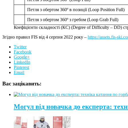
Петля з обертом 360º в позиції (Loop Position Full)
Петля з обертом 360º з гребом (Loop Grab Full)
Коефіцієнти складності (КС) (Degree of Difficulty – DD) ст
Згідно правил FIS від 4 серпня 2022 року –
https://assets.fis-sk
Twitter
Facebook
Google+
LinkedIn
Pinterest
Email
Вас зацікавить:
Могул від новачка до експерта: техн