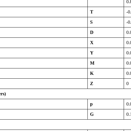
0.
T
-0
S
-0
D
0.
X
0.
Y
0.
M
0.
K
0.
Z
0
rs)
p
0.
G
0.