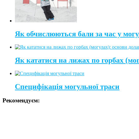
Як обчислюються бали за час у могу
Як кататися на лижах по горбах (мо
Специфікація могульної траси
Рекомендуєм: