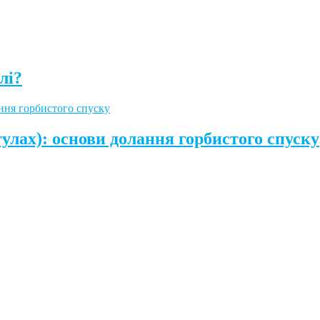
лі?
гулах): основи долання горбистого спуску