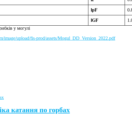
lpF
0.
lGF
1.
рибків у могулі
i.com/image/upload/fis-prod/assets/Mogul_DD_Version_2022.pdf
іка катання по горбах