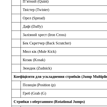
П’ятний (Quint)
Твістер (Twister)
Орел (Spread)
Дафі (Daffy)
Залізний хрест (Iron Cross)
Бек Скретчер (Back Scratcher)
Мюл кік (Mule Kick)
Козак (Kosak)
Зюндик (Zudnick)
Коефіцієнти для ускладнення стрибків (Jump Multiplie
Позиція (Position (p)
Греб (Grab (G)
Стрибки з обертанням (Rotational Jumps)