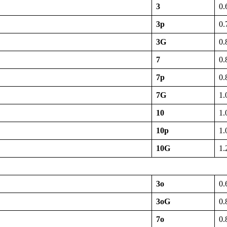
3
0.
3p
0.
3G
0.
7
0.
7p
0.
7G
1.
10
1.
10p
1.
10G
1.
3o
0.
3oG
0.
7o
0.