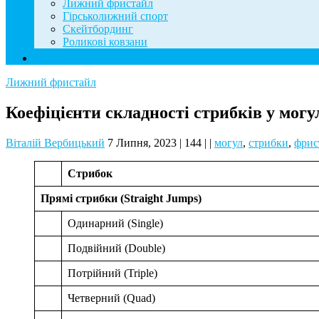
Лижний фристайл
Гірськолижний спорт
Скейтбординг
Роликові ковзани
Контакти
Лижний фристайл
Коефіцієнти складності стрибків у могу
Віталій Вербицький
7 Липня, 2023
|
144
|
|
могул
,
стрибки
,
фрис
Стрибок
Прямі стрибки (Straight Jumps)
Одинарний (Single)
Подвійний (Double)
Потрійний (Triple)
Четверний (Quad)