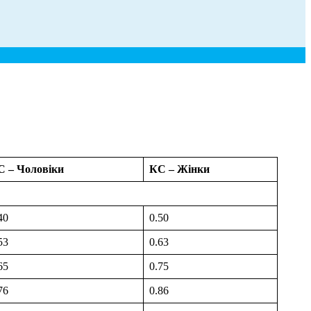
С – Чоловіки
КС – Жінки
40
0.50
53
0.63
65
0.75
76
0.86