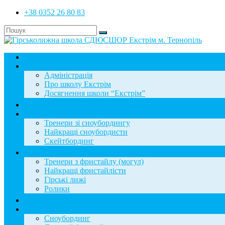
+38 0352 26 80 83
Головна
Школа
Адміністрація
Про школу Екстрім
Досягнення школи “Екстрім”
Новини
Сноубординг
Тренери зі сноубордингу
Найкращі сноубордисти
Скейтбординг
Фристайл
Тренери з фристайлу (могул)
Найкращі фристайлісти
Гірські лижі
Ролики
Фотогалерея
База знань
Сноубординг