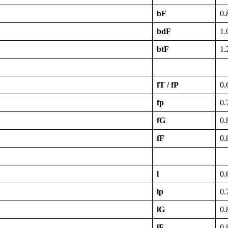
bF
0.
bdF
1.
btF
1.
fT / fP
0.
fp
0.
fG
0.
fF
0.
l
0.
lp
0.
lG
0.
lF
0.