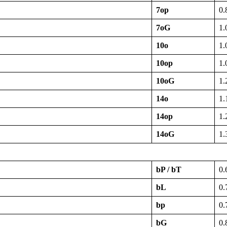
7op
0.
7oG
1.
10o
1.
10op
1.
10oG
1.
14o
1.
14op
1.
14oG
1.
bP / bT
0.
bL
0.
bp
0.
bG
0.