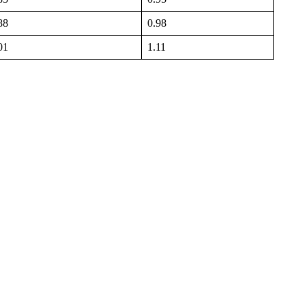
88
0.98
01
1.11