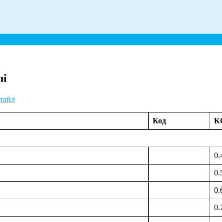
лі
тайл
Код
К
0.
0.
0.
0.