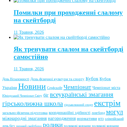
Помилки при проходженні слалому
на скейтборді
11 Травня, 2026
Як тренувати слалом на скейтборді
самостійно
11 Травня, 2026
Кубок
Кубок
День фізичної культури та спорту
День Незалежності
Новини
Чемпіонат
України
Чемпіонат міста
Серфскейт
всеукраїнські змагання
біг
Юніорський Чемпіонат Світу
екстрім
гірськолижна школа
гірськолижний спорт
могул
координаційні здібності
загально-фізична підготовка
лонгборд
міжнародні змагання
нагородження
нормативи
нтз
олімпійський
ролики
роликові ковзани
роликові ковзани
день бігу
перший скейтборд