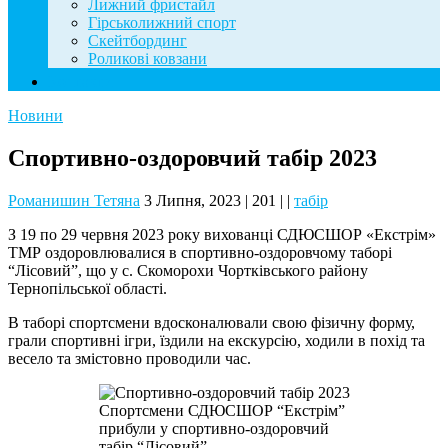
Лижний фристайл
Гірськолижний спорт
Скейтбординг
Роликові ковзани
Контакти
Новини
Спортивно-оздоровчий табір 2023
Романишин Тетяна
3 Липня, 2023
|
201
|
|
табір
З 19 по 29 червня 2023 року вихованці СДЮСШОР «Екстрім»
ТМР оздоровлювалися в спортивно-оздоровчому таборі
“Лісовий”, що у с. Скоморохи Чортківського району
Тернопільської області.
В таборі спортсмени вдосконалювали свою фізичну форму,
грали спортивні ігри, їздили на екскурсію, ходили в похід та
весело та змістовно проводили час.
Спортсмени СДЮСШОР “Екстрім”
прибули у спортивно-оздоровчий
табір “Лісовий”