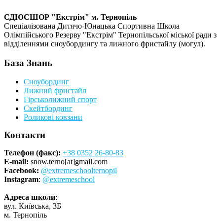
СДЮСШОР "Екстрім" м. Тернопіль
Спеціалізована Дитячо-Юнацька Спортивна Школа
Олімпійського Резерву "Екстрім" Тернопільської міської ради з
відділеннями сноубордингу та лижного фристайлу (могул).
База Знань
Сноубординг
Лижний фристайл
Гірськолижний спорт
Скейтбординг
Роликові ковзани
Контакти
Телефон (факс):
+38 0352 26-80-83
E-mail:
snow.terno[at]gmail.com
Facebook:
@extremeschoolternopil
Instagram
:
@extremeschool
Адреса школи
:
вул. Київська, 3Б
м. Тернопіль