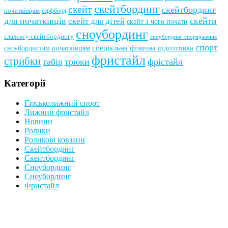
скейтбординг
скейт
скейтбординг
початківцям
серфборд
для початківців
скейти
скейт для дітей
скейт з чого почати
сноубординг
слалом у скейтбордингу
сноубординг спорядження
спорт
сноубордистам початківцям
спеціальна фізична підготовка
фристайл
стрибки
табір
трюки
фрістайл
Категорії
Гірськолижний спорт
Лижний фристайл
Новини
Ролики
Роликові ковзани
Скейтбординг
Скейтбординг
Сноубординг
Сноубординг
Фристайл