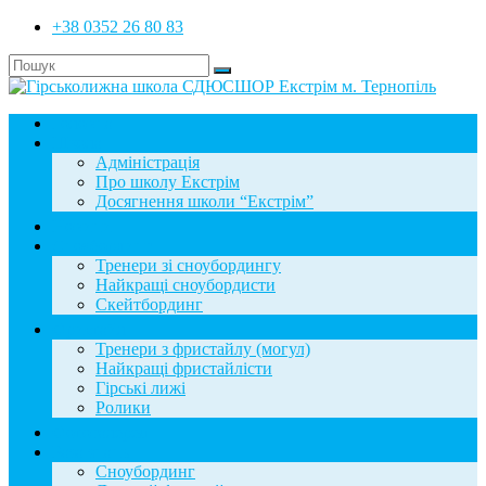
+38 0352 26 80 83
Головна
Школа
Адміністрація
Про школу Екстрім
Досягнення школи “Екстрім”
Новини
Сноубординг
Тренери зі сноубордингу
Найкращі сноубордисти
Скейтбординг
Фристайл
Тренери з фристайлу (могул)
Найкращі фристайлісти
Гірські лижі
Ролики
Фотогалерея
База знань
Сноубординг