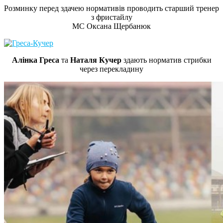
Розминку перед здачею нормативів проводить старший тренер
з фристайлу
МС Оксана Щербанюк
Алінка Греса
та
Наталя Кучер
здають норматив стрибки
через перекладину