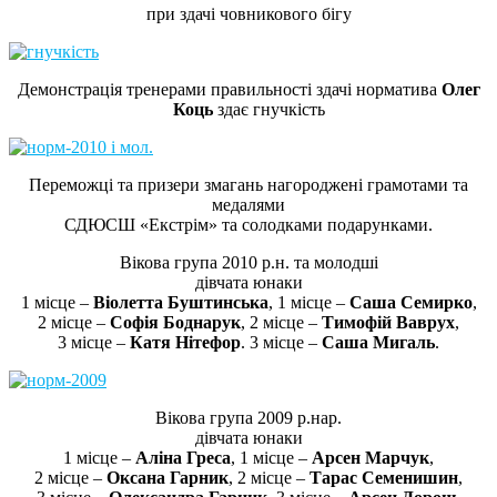
при здачі човникового бігу
Демонстрація тренерами правильності здачі норматива
Олег
Коць
здає гнучкість
Переможці та призери змагань нагороджені грамотами та
медалями
СДЮСШ «Екстрім» та солодками подарунками.
Вікова група 2010 р.н. та молодші
дівчата юнаки
1 місце –
Віолетта Буштинська
, 1 місце –
Саша Семирко
,
2 місце –
Софія Боднарук
, 2 місце –
Тимофій Ваврух
,
3 місце –
Катя Нітефор
. 3 місце –
Саша Мигаль
.
Вікова група 2009 р.нар.
дівчата юнаки
1 місце –
Аліна Греса
, 1 місце –
Арсен Марчук
,
2 місце –
Оксана Гарник
, 2 місце –
Тарас Семенишин
,