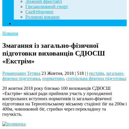
Лижний фристайл
Гірськолижний спорт
Скейтбординг
Роликові ковзани
Контакти
Новини
Змагання із загально-фізичної
підготовки вихованців СДЮСШ
«Екстрім»
Романишин Тетяна
23 Жовтня, 2018
|
518
|
|
екстрім
,
загально-
фізична підготовка
,
нормативи
,
спеціальна фізична підготовка
20 жовтня 2018 року близько 100 вихованців СДЮСШ
«Екстрім» міської ради прийняли участь у проходженні
контрольних вступних нормативів із загально-фізичної
підготовки на Тернопільському міському стадіоні: біг на 200м і
400м, човниковий біг, стрибки через перекладину та
гнучкість.