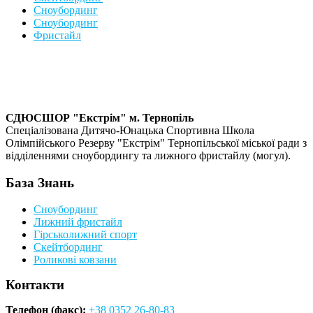
Сноубординг
Сноубординг
Фристайл
СДЮСШОР "Екстрім" м. Тернопіль
Спеціалізована Дитячо-Юнацька Спортивна Школа
Олімпійського Резерву "Екстрім" Тернопільської міської ради з
відділеннями сноубордингу та лижного фристайлу (могул).
База Знань
Сноубординг
Лижний фристайл
Гірськолижний спорт
Скейтбординг
Роликові ковзани
Контакти
Телефон (факс):
+38 0352 26-80-83