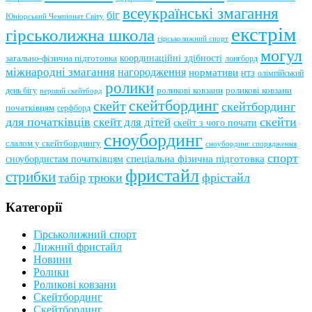
всеукраїнські змагання
біг
Юніорський Чемпіонат Світу
екстрім
гірськолижна школа
гірськолижний спорт
могул
координаційні здібності
загально-фізична підготовка
лонгборд
міжнародні змагання
нагородження
нормативи
нтз
олімпійський
ролики
роликові ковзани
роликові ковзани
день бігу
перший скейтборд
скейтбординг
скейт
скейтбординг
початківцям
серфборд
для початківців
скейти
скейт для дітей
скейт з чого почати
сноубординг
слалом у скейтбордингу
сноубординг спорядження
спорт
сноубордистам початківцям
спеціальна фізична підготовка
фристайл
стрибки
табір
трюки
фрістайл
Категорії
Гірськолижний спорт
Лижний фристайл
Новини
Ролики
Роликові ковзани
Скейтбординг
Скейтбординг