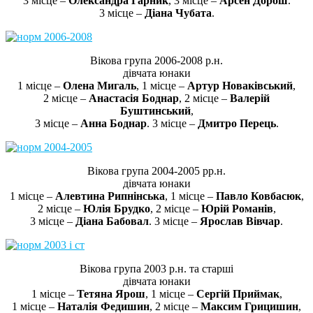
3 місце –
Олександра Гарник
, 3 місце –
Арсен Дорош
.
3 місце –
Діана Чубата
.
Вікова група 2006-2008 р.н.
дівчата юнаки
1 місце –
Олена Мигаль
, 1 місце –
Артур Новаківський
,
2 місце –
Анастасія Боднар
, 2 місце –
Валерій
Буштинський
,
3 місце –
Анна Боднар
. 3 місце –
Дмитро Перець
.
Вікова група 2004-2005 рр.н.
дівчата юнаки
1 місце –
Алевтина Рипнінська
, 1 місце –
Павло Ковбасюк
,
2 місце –
Юлія Брудко
, 2 місце –
Юрій Романів
,
3 місце –
Діана Бабовал
. 3 місце –
Ярослав Вівчар
.
Вікова група 2003 р.н. та старші
дівчата юнаки
1 місце –
Тетяна Ярош
, 1 місце –
Сергій Приймак
,
1 місце –
Наталія Федишин
, 2 місце –
Максим Грицишин
,