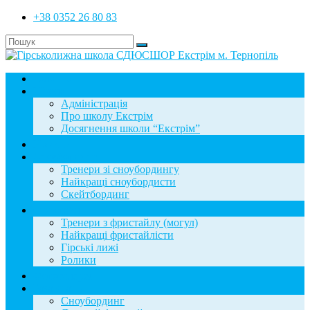
+38 0352 26 80 83
Головна
Школа
Адміністрація
Про школу Екстрім
Досягнення школи “Екстрім”
Новини
Сноубординг
Тренери зі сноубордингу
Найкращі сноубордисти
Скейтбординг
Фристайл
Тренери з фристайлу (могул)
Найкращі фристайлісти
Гірські лижі
Ролики
Фотогалерея
База знань
Сноубординг