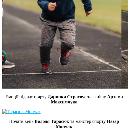
Емоції під час старту
Даринки Строєвус
та фінішу
Артема
Максимчука
Початківець
Володя Тарасюк
та майстер спорту
Назар
Мончак