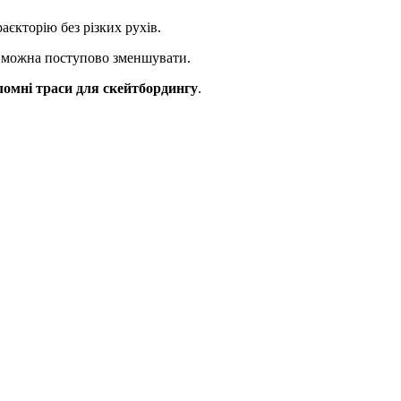
єкторію без різких рухів.
и можна поступово зменшувати.
ломні траси для скейтбордингу
.