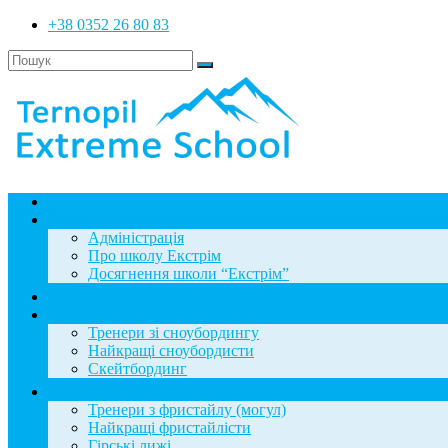
+38 0352 26 80 83
Головна
Школа
Адміністрація
Про школу Екстрім
Досягнення школи “Екстрім”
Новини
Сноубординг
Тренери зі сноубордингу
Найкращі сноубордисти
Скейтбординг
Фристайл
Тренери з фристайлу (могул)
Найкращі фристайлісти
Гірські лижі