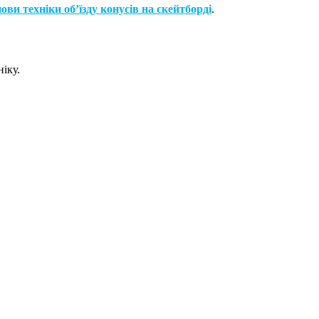
ови техніки об’їзду конусів на скейтборді
.
іку.