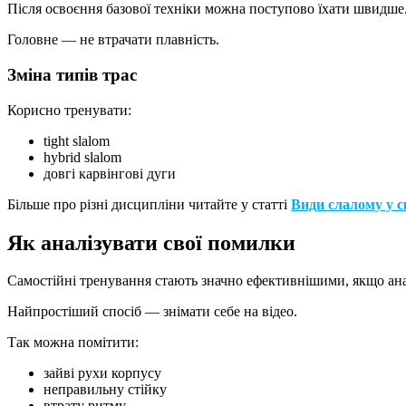
Після освоєння базової техніки можна поступово їхати швидше
Головне — не втрачати плавність.
Зміна типів трас
Корисно тренувати:
tight slalom
hybrid slalom
довгі карвінгові дуги
Більше про різні дисципліни читайте у статті
Види слалому у ск
Як аналізувати свої помилки
Самостійні тренування стають значно ефективнішими, якщо анал
Найпростіший спосіб — знімати себе на відео.
Так можна помітити:
зайві рухи корпусу
неправильну стійку
втрату ритму