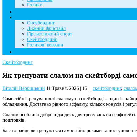
Ролики
Фотогалерея
База знань
Сноубординг
Лижний фристайл
Гірськолижний спорт
Скейтбординг
Роликові ковзани
Контакти
Скейтбординг
Як тренувати слалом на скейтборді сам
Віталій Вербицький
11 Травня, 2026
|
15
|
|
скейтбординг
,
слало
Самостійні тренування зі слалому на скейтборді – один із найк
обладнання. Достатньо рівного асфальту, кількох конусів і регу
Слалом особливо добре підходить для тренувань на серфскейті.
поштовхів.
Багато райдерів тренуються самостійно роками та поступово пе