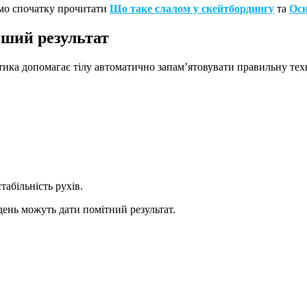
ємо спочатку прочитати
Що таке слалом у скейтбордингу
та
Осн
оший результат
ика допомагає тілу автоматично запам’ятовувати правильну техн
табільність рухів.
день можуть дати помітний результат.