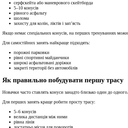
серфскейта або маневрового скейтборда
5–10 конусів
рівного асфальту
шолома
захисту для колін, ліктів і зап’ясть
Якщо немає спеціальних конусів, на перших тренуваннях можн
Для самостійних занять найкраще підходять:
порожні парковки
рівні спортивні майданчики
широкі асфальтовані доріжки
закриті території без автомобілів
Як правильно побудувати першу трасу
Новачки часто ставлять конуси занадто близько один до одного
Для перших занять краще робити просту трасу:
5–6 конусів
велика дистанція між ними
рівна лінія
достатньо місця для поворотів