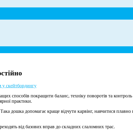
остійно
м у скейтбордингу
ращих способів покращити баланс, техніку поворотів та контроль
лярної практики.
 Така дошка допомагає краще відчути карвінг, навчитися плавно 
реходять від базових вправ до складних слаломних трас.