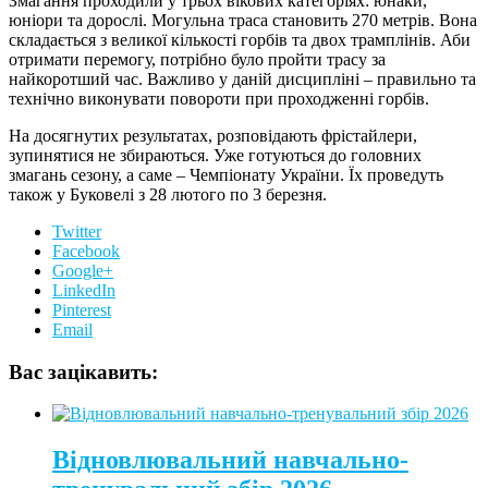
Змагання проходили у трьох вікових категоріях: юнаки,
юніори та дорослі. Могульна траса становить 270 метрів. Вона
складається з великої кількості горбів та двох трамплінів. Аби
отримати перемогу, потрібно було пройти трасу за
найкоротший час. Важливо у даній дисципліні – правильно та
технічно виконувати повороти при проходженні горбів.
На досягнутих результатах, розповідають фрістайлери,
зупинятися не збираються. Уже готуються до головних
змагань сезону, а саме – Чемпіонату України. Їх проведуть
також у Буковелі з 28 лютого по 3 березня.
Twitter
Facebook
Google+
LinkedIn
Pinterest
Email
Вас зацікавить:
Відновлювальний навчально-