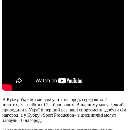
В Кубку України ми здобули 7 нагород, серед яких 2 –
золотих, 3 – срібних і 2 – бронзових. В парному могулі, який
проводили в Україні перший раз наші спортсмени здобули сім
нагород, а у Кубку «Sport Production» в дисципліні могул
здобули 10 нагород.