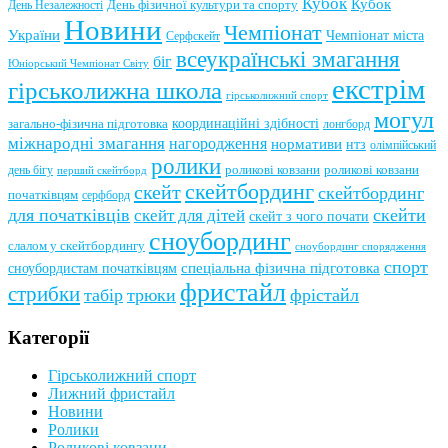
Кубок
Кубок
День фізичної культури та спорту
День Незалежності
Новини
Чемпіонат
України
Чемпіонат міста
Серфскейт
всеукраїнські змагання
біг
Юніорський Чемпіонат Світу
екстрім
гірськолижна школа
гірськолижний спорт
могул
координаційні здібності
загально-фізична підготовка
лонгборд
міжнародні змагання
нагородження
нормативи
нтз
олімпійський
ролики
роликові ковзани
роликові ковзани
день бігу
перший скейтборд
скейтбординг
скейт
скейтбординг
початківцям
серфборд
для початківців
скейти
скейт для дітей
скейт з чого почати
сноубординг
слалом у скейтбордингу
сноубординг спорядження
спорт
сноубордистам початківцям
спеціальна фізична підготовка
фристайл
стрибки
табір
трюки
фрістайл
Категорії
Гірськолижний спорт
Лижний фристайл
Новини
Ролики
Роликові ковзани