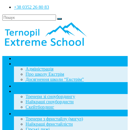
+38 0352 26 80 83
Головна
Школа
Адміністрація
Про школу Екстрім
Досягнення школи “Екстрім”
Новини
Сноубординг
Тренери зі сноубордингу
Найкращі сноубордисти
Скейтбординг
Фристайл
Тренери з фристайлу (могул)
Найкращі фристайлісти
Гірські лижі