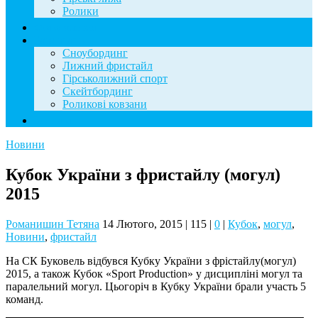
Ролики
Фотогалерея
База знань
Сноубординг
Лижний фристайл
Гірськолижний спорт
Скейтбординг
Роликові ковзани
Контакти
Новини
Кубок України з фристайлу (могул)
2015
Романишин Тетяна
14 Лютого, 2015
|
115
|
0
|
Кубок
,
могул
,
Новини
,
фристайл
На СК Буковель відбувся Кубку України з фрістайлу(могул)
2015, а також Кубок «Sport Production» у дисципліні могул та
паралельний могул. Цьогоріч в Кубку України брали участь 5
команд.