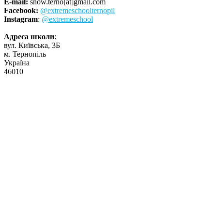
E-mail:
snow.terno[at]gmail.com
Facebook:
@extremeschoolternopil
Instagram
:
@extremeschool
Адреса школи
:
вул. Київська, 3Б
м. Тернопіль
Україна
46010