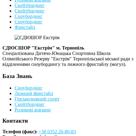
Скейтбординг
Скейтбординг
Сноубординг
Сноубординг
Фристайл
СДЮСШОР "Екстрім" м. Тернопіль
Спеціалізована Дитячо-Юнацька Спортивна Школа
Олімпійського Резерву "Екстрім" Тернопільської міської ради з
відділеннями сноубордингу та лижного фристайлу (могул).
База Знань
Сноубординг
Лижний фристайл
Гірськолижний спорт
Скейтбординг
Роликові ковзани
Контакти
Телефон (факс):
+38 0352 26-80-83