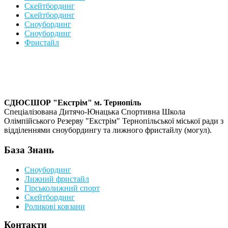
Скейтбординг
Скейтбординг
Сноубординг
Сноубординг
Фристайл
СДЮСШОР "Екстрім" м. Тернопіль
Спеціалізована Дитячо-Юнацька Спортивна Школа
Олімпійського Резерву "Екстрім" Тернопільської міської ради з
відділеннями сноубордингу та лижного фристайлу (могул).
База Знань
Сноубординг
Лижний фристайл
Гірськолижний спорт
Скейтбординг
Роликові ковзани
Контакти