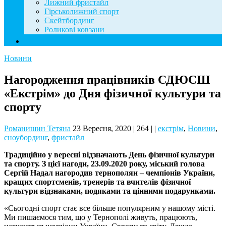
Лижний фристайл
Гірськолижний спорт
Скейтбординг
Роликові ковзани
Контакти
Новини
Нагородження працівників СДЮСШ
«Екстрім» до Дня фізичної культури та
спорту
Романишин Тетяна
23 Вересня, 2020
|
264
|
|
екстрім
,
Новини
,
сноубординг
,
фристайл
Традиційно у вересні відзначають День фізичної культури
та спорту. З цієї нагоди,
23.09.2020 року,
міський голова
Сергій Надал нагородив тернополян – чемпіонів України,
кращих спортсменів, тренерів та вчителів фізичної
культури відзнаками, подяками та цінними подарунками.
«Сьогодні спорт стає все більше популярним у нашому місті.
Ми пишаємося тим, що у Тернополі живуть, працюють,