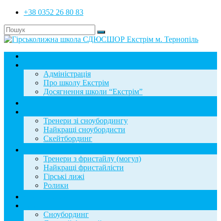
+38 0352 26 80 83
Головна
Школа
Адміністрація
Про школу Екстрім
Досягнення школи “Екстрім”
Новини
Сноубординг
Тренери зі сноубордингу
Найкращі сноубордисти
Скейтбординг
Фристайл
Тренери з фристайлу (могул)
Найкращі фристайлісти
Гірські лижі
Ролики
Фотогалерея
База знань
Сноубординг