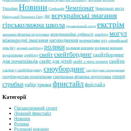
Новини
Чемпіонат
України
Чемпіонат міста
Серфскейт
всеукраїнські змагання
біг
Юніорський Чемпіонат Світу
екстрім
гірськолижна школа
гірськолижний спорт
могул
координаційні здібності
загально-фізична підготовка
лонгборд
міжнародні змагання
нагородження
нормативи
нтз
олімпійський
ролики
роликові ковзани
роликові ковзани
день бігу
перший скейтборд
скейтбординг
скейт
скейтбординг
початківцям
серфборд
для початківців
скейти
скейт для дітей
скейт з чого почати
сноубординг
слалом у скейтбордингу
сноубординг спорядження
спорт
сноубордистам початківцям
спеціальна фізична підготовка
фристайл
стрибки
табір
трюки
фрістайл
Категорії
Гірськолижний спорт
Лижний фристайл
Новини
Ролики
Роликові ковзани