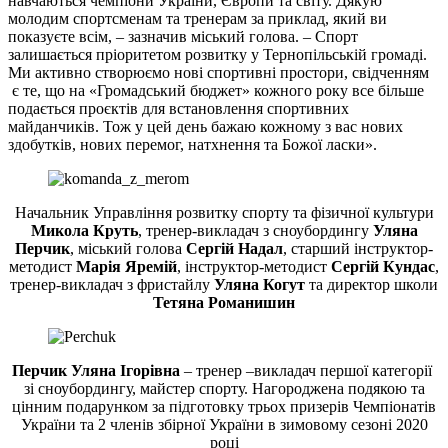
навчаються чемпіони України, Європи та світу. Дякую
молодим спортсменам та тренерам за приклад, який ви
показуєте всім, – зазначив міський голова. – Спорт
залишається пріоритетом розвитку у Тернопільській громаді.
Ми активно створюємо нові спортивні простори, свідченням
є те, що на «Громадський бюджет» кожного року все більше
подається проєктів для встановлення спортивних
майданчиків. Тож у цей день бажаю кожному з вас нових
здобутків, нових перемог, натхнення та Божої ласки».
Начальник Управління розвитку спорту та фізичної культури
Микола Круть
, тренер-викладач з сноубордингу
Уляна
Перчик
, міський голова
Сергій Надал
, старший інструктор-
методист
Марія Яремій
, інструктор-методист
Сергій Кундас
,
тренер-викладач з фристайлу
Уляна Когут
та директор школи
Тетяна Романишин
Перчик Уляна Ігорівна
– тренер –викладач першої категорії
зі сноубордингу, майстер спорту. Нагороджена подякою та
цінним подарунком за підготовку трьох призерів Чемпіонатів
України та 2 членів збірної України в зимовому сезоні 2020
році