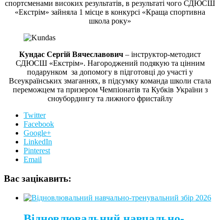
спортсменами високих результатів, в результаті чого СДЮСШ
«Екстрім» зайняла 1 місце в конкурсі «Краща спортивна
школа року»
Кундас Сергій Вячеславович
– інструктор-методист
СДЮСШ «Екстрім». Нагороджений подякую та цінним
подарунком за допомогу в підготовці до участі у
Всеукраїнських змаганнях, в підсумку команда школи стала
переможцем та призером Чемпіонатів та Кубків України з
сноубордингу та лижного фристайлу
Twitter
Facebook
Google+
LinkedIn
Pinterest
Email
Вас зацікавить:
Відновлювальний навчально-