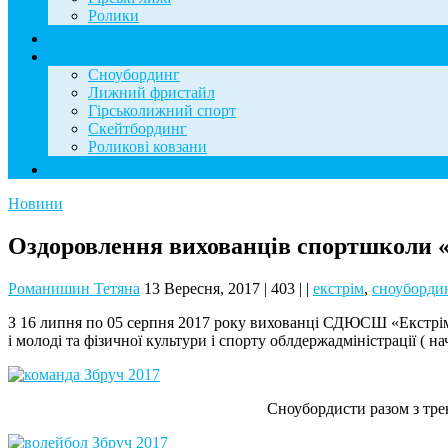
Ролики
Фотогалерея
База знань
Сноубординг
Лижний фристайл
Гірськолижний спорт
Скейтбординг
Роликові ковзани
Контакти
Новини
Оздоровлення вихованців спортшколи «
Романишин Тетяна
13 Вересня, 2017
|
403
|
|
екстрім
,
сноуборди
З 16 липня по 05 серпня 2017 року вихованці СДЮСШ «Екстрім» 
і молоді та фізичної культури і спорту облдержадміністрації ( н
Сноубордисти разом з тре