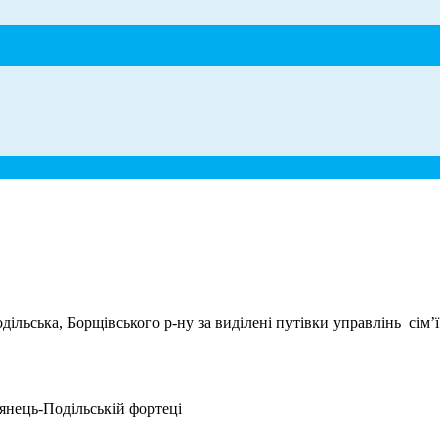
ьська, Борщівського р-ну за виділені путівки управлінь сім’ї
янець-Подільській фортеці