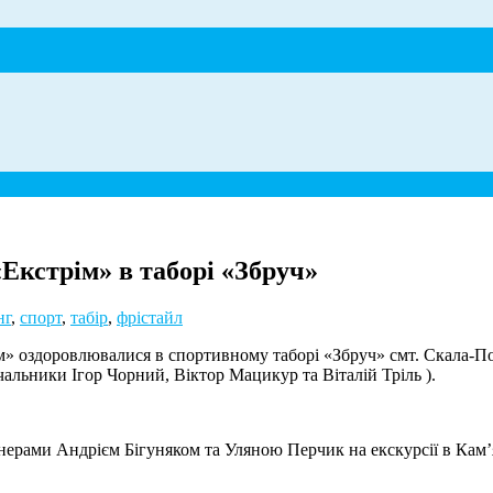
Екстрім» в таборі «Збруч»
нг
,
спорт
,
табір
,
фрістайл
оздоровлювалися в спортивному таборі «Збруч» смт. Скала-Поділ
ачальники Ігор Чорний, Віктор Мацикур та Віталій Тріль ).
нерами Андрієм Бігуняком та Уляною Перчик на екскурсії в Кам’