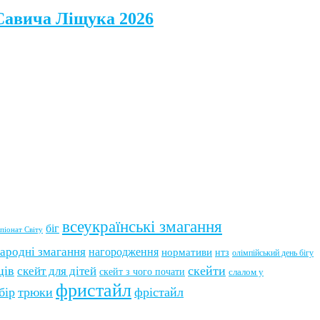
 Савича Ліщука 2026
всеукраїнські змагання
біг
піонат Світу
ародні змагання
нагородження
нормативи
нтз
олімпійський день бігу
ців
скейти
скейт для дітей
скейт з чого почати
слалом у
фристайл
бір
трюки
фрістайл