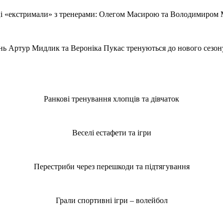
і «екстримали» з тренерами: Олегом Масирою та Володимиром
нь Артур Мидлик та Вероніка Пукас тренуються до нового сезону
Ранкові тренування хлопців та дівчаток
Веселі естафети та ігри
Перестриби через перешкоди та підтягування
Грали спортивні ігри – волейбол