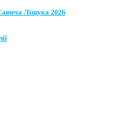
 Савича Ліщука 2026
лії