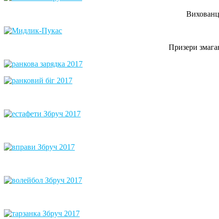
Вихованц
Призери змага