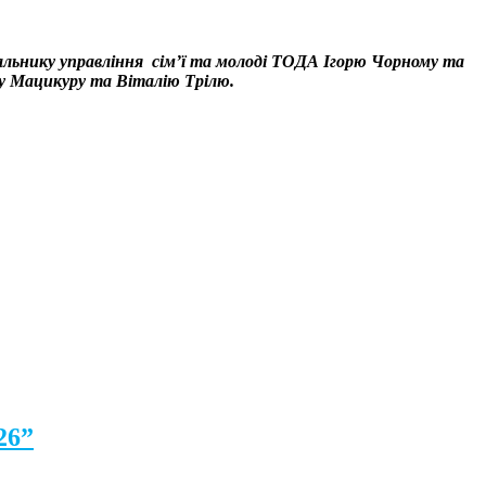
альнику управління сім’ї та молоді ТОДА Ігорю Чорному та
у Мацикуру та Віталію Трілю.
26”