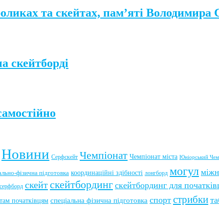
роликах та скейтах, пам’яті Володимира
а скейтборді
самостійно
Новини
Чемпіонат
Чемпіонат міста
Серфскейт
Юніорський Чем
могул
міжн
координаційні здібності
ально-фізична підготовка
лонгборд
скейтбординг
скейт
скейтбординг для початків
серфборд
стрибки
спорт
та
там початківцям
спеціальна фізична підготовка