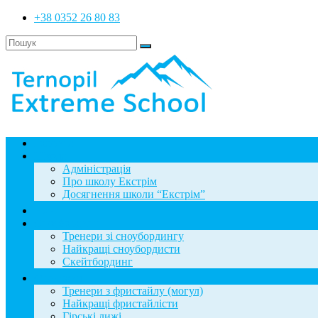
+38 0352 26 80 83
Головна
Школа
Адміністрація
Про школу Екстрім
Досягнення школи “Екстрім”
Новини
Сноубординг
Тренери зі сноубордингу
Найкращі сноубордисти
Скейтбординг
Фристайл
Тренери з фристайлу (могул)
Найкращі фристайлісти
Гірські лижі