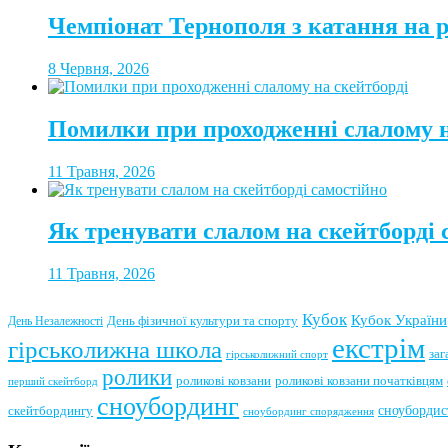
Чемпіонат Тернополя з катання на 
8 Червня, 2026
Помилки при проходженні слалому н
11 Травня, 2026
Як тренувати слалом на скейтборді 
11 Травня, 2026
Кубок
Кубок України
День фізичної культури та спорту
День Незалежності
екстрім
гірськолижна школа
заг
гірськолижний спорт
ролики
роликові ковзани
роликові ковзани початківцям
перший скейтборд
сноубординг
сноубордис
скейтбордингу
сноубординг спорядження