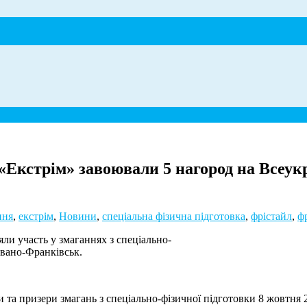
кстрім» завоювали 5 нагород на Всеукра
ння
,
екстрім
,
Новини
,
спеціальна фізична підготовка
,
фрістайл
,
ф
и участь у змаганнях з спеціально-
 Івано-Франківськ.
 та призери змагань з спеціально-фізичної підготовки 8 жовтня 