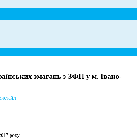
їнських змагань з ЗФП у м. Івано-
ристайл
2017 року