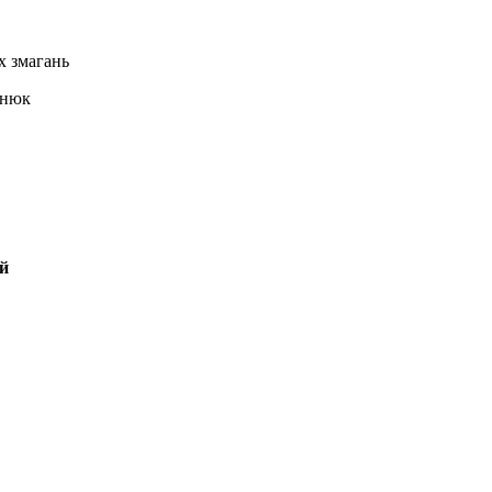
х змагань
анюк
й