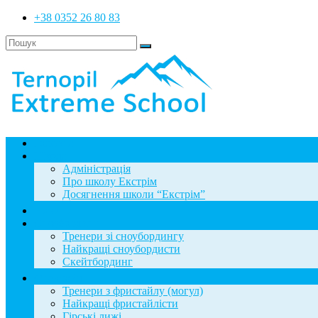
+38 0352 26 80 83
Головна
Школа
Адміністрація
Про школу Екстрім
Досягнення школи “Екстрім”
Новини
Сноубординг
Тренери зі сноубордингу
Найкращі сноубордисти
Скейтбординг
Фристайл
Тренери з фристайлу (могул)
Найкращі фристайлісти
Гірські лижі