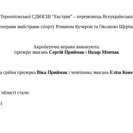
Тернопільської СДЮСШ “Екстрім” – переможець Всеукраїнськи
ренерами майстрами спорту Романом Кучером та Оксаною Щерб
Акробатичні вправи виконують:
призери змагань
Сергій Приймак
і
Назар Мончак
а срібна призерка
Віка Приймак
і чемпіонка змагань
Еліза Кове
бласті стали:
)