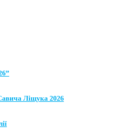
26”
 Савича Ліщука 2026
лії