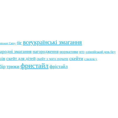
всеукраїнські змагання
біг
піонат Світу
ародні змагання
нагородження
нормативи
нтз
олімпійський день бігу
ців
скейти
скейт для дітей
скейт з чого почати
слалом у
фристайл
бір
трюки
фрістайл