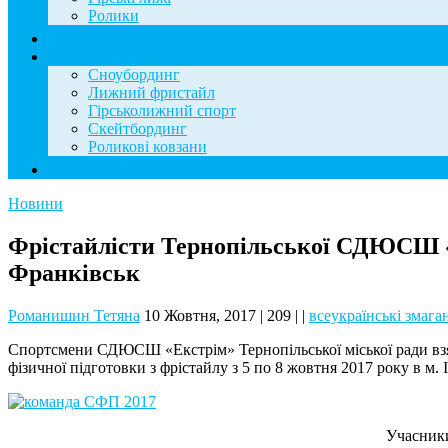
Ролики
Фотогалерея
База знань
Сноубординг
Лижний фристайл
Гірськолижний спорт
Скейтбординг
Роликові ковзани
Контакти
Новини
Фрістайлісти Тернопільської СДЮСШ «Е
Франківськ
Романишин Тетяна
10 Жовтня, 2017
|
209
|
|
всеукраїнські змага
Спортсмени СДЮСШ «Екстрім» Тернопільської міської ради взял
фізичної підготовки з фрістайлу з 5 по 8 жовтня 2017 року в м.
Учасники