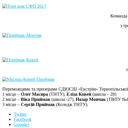
Команда 
з т
т
Переможцями та призерами СДЮСШ «Екстрім» Тернопільської о
1 місце –
Олег Масира
(ТНТУ),
Еліза Ковей
(школа – 28)
2 місце –
Віка Приймак
(школа -27),
Назар Мончак
(ТВПУ №4
3 місце –
Сергій Приймак
(Коледж ТНТУ).
Twitter
Facebook
Google+