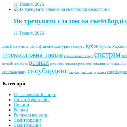
11 Травня, 2026
Як тренувати слалом на скейтборді 
11 Травня, 2026
Кубок
Кубок України
День фізичної культури та спорту
День Незалежності
екстрім
гірськолижна школа
заг
гірськолижний спорт
ролики
роликові ковзани
роликові ковзани початківцям
перший скейтборд
сноубординг
сноубордис
скейтбордингу
сноубординг спорядження
Категорії
Гірськолижний спорт
Лижний фристайл
Новини
Ролики
Роликові ковзани
Скейтбординг
Скейтбординг