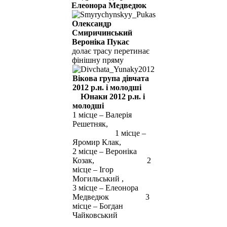
Елеонора Медведюк
Олександр
Смиричинський
Вероніка Пукас
долає трасу перетинає
фінішну пряму
Вікова група дівчата
2012 р.н. і молодші
Юнаки 2012 р.н. і
молодші
1 місце – Валерія
Решетняк,
1 місце –
Яромир Клак,
2 місце – Вероніка
Козак, 2
місце – Ігор
Могильський ,
3 місце – Елеонора
Медведюк 3
місце – Богдан
Чайковський