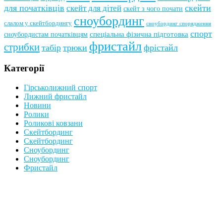
для початківців
скейти
скейт для дітей
скейт з чого почати
сноубординг
слалом у скейтбордингу
сноубординг спорядження
спорт
сноубордистам початківцям
спеціальна фізична підготовка
фристайл
стрибки
табір
трюки
фрістайл
Категорії
Гірськолижний спорт
Лижний фристайл
Новини
Ролики
Роликові ковзани
Скейтбординг
Скейтбординг
Сноубординг
Сноубординг
Фристайл