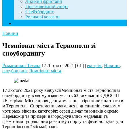
Лижний фристайл
Гірськолижний спорт
Скейтбординг
Роликові ковзани
Контакти
Новини
Чемпіонат міста Тернополя зі
сноубордингу
Романишин Тетяна
17 Лютого, 2021
|
61
|
|
екстрім
,
Новини
,
сноубординг
,
Чемпіонат міста
17 лютого 2021 року відбувся Чемпіонат міста Тернополя зі
сноубордингу, в якому взяли участь 63 вихованці СДЮСШ
«Екстрім». Місце проведення змагань – гірськолижна траса в
м.Тернополі. Спортсмени змагалися в дисципліні слалом у
чотирьох вікових категоріях серед дівчат та юнаків окремо.
Переможці та призери нагороджувались медалями та
грамотами управління розвитку спорту та фізичної культури
Тернопільської міської ради.