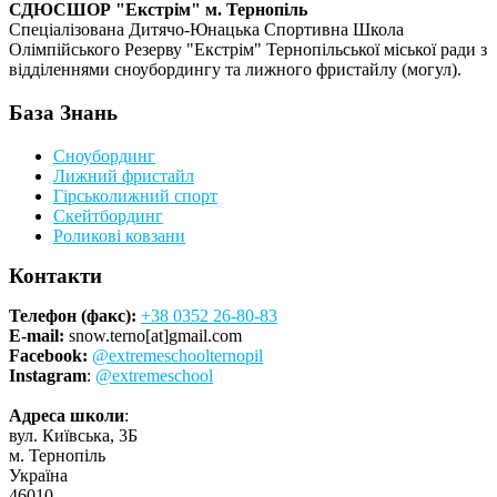
СДЮСШОР "Екстрім" м. Тернопіль
Спеціалізована Дитячо-Юнацька Спортивна Школа
Олімпійського Резерву "Екстрім" Тернопільської міської ради з
відділеннями сноубордингу та лижного фристайлу (могул).
База Знань
Сноубординг
Лижний фристайл
Гірськолижний спорт
Скейтбординг
Роликові ковзани
Контакти
Телефон (факс):
+38 0352 26-80-83
E-mail:
snow.terno[at]gmail.com
Facebook:
@extremeschoolternopil
Instagram
:
@extremeschool
Адреса школи
:
вул. Київська, 3Б
м. Тернопіль
Україна
46010