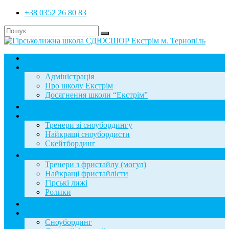
+38 0352 26 80 83
Головна
Школа
Адміністрація
Про школу Екстрім
Досягнення школи “Екстрім”
Новини
Сноубординг
Тренери зі сноубордингу
Найкращі сноубордисти
Скейтбординг
Фристайл
Тренери з фристайлу (могул)
Найкращі фристайлісти
Гірські лижі
Ролики
Фотогалерея
База знань
Сноубординг