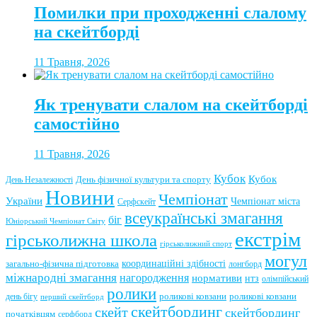
Помилки при проходженні слалому
на скейтборді
11 Травня, 2026
Як тренувати слалом на скейтборді
самостійно
11 Травня, 2026
Кубок
Кубок
День фізичної культури та спорту
День Незалежності
Новини
Чемпіонат
України
Чемпіонат міста
Серфскейт
всеукраїнські змагання
біг
Юніорський Чемпіонат Світу
екстрім
гірськолижна школа
гірськолижний спорт
могул
координаційні здібності
загально-фізична підготовка
лонгборд
міжнародні змагання
нагородження
нормативи
нтз
олімпійський
ролики
роликові ковзани
роликові ковзани
день бігу
перший скейтборд
скейтбординг
скейт
скейтбординг
початківцям
серфборд