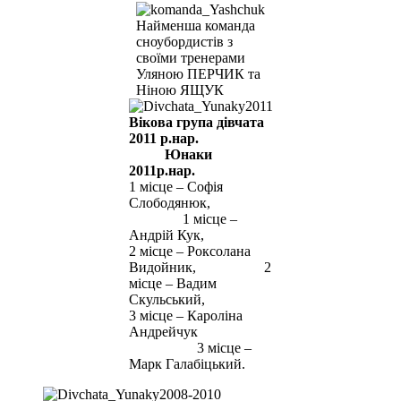
Найменша команда
сноубордистів з
своїми тренерами
Уляною ПЕРЧИК та
Ніною ЯЩУК
Вікова група дівчата
2011 р.нар.
Юнаки
2011р.нар.
1 місце – Софія
Слободянюк,
1 місце –
Андрій Кук,
2 місце – Роксолана
Видойник, 2
місце – Вадим
Скульський,
3 місце – Кароліна
Андрейчук
3 місце –
Марк Галабіцький.