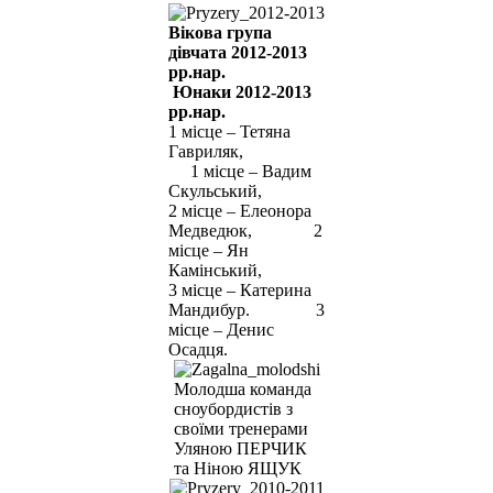
Вікова група
дівчата 2012-2013
рр.нар.
Юнаки 2012-2013
рр.нар.
1 місце – Тетяна
Гавриляк,
1 місце – Вадим
Скульський,
2 місце – Елеонора
Медведюк, 2
місце – Ян
Камінський,
3 місце – Катерина
Мандибур. 3
місце – Денис
Осадця.
Молодша команда
сноубордистів з
своїми тренерами
Уляною ПЕРЧИК
та Ніною ЯЩУК