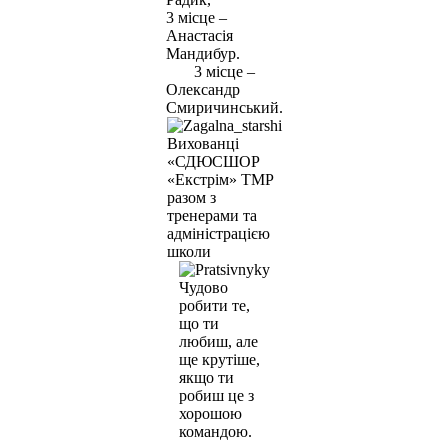
3 місце –
Анастасія
Мандибур.
3 місце –
Олександр
Смиричинський.
Вихованці
«СДЮСШОР
«Екстрім» ТМР
разом з
тренерами та
адміністрацією
школи
Чудово
робити те,
що ти
любиш, але
ще крутіше,
якщо ти
робиш це з
хорошою
командою.