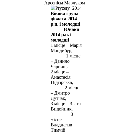
Арсенієм Марчуком
Вікова група
дівчата 2014
р.н. і молодші
Юнаки
2014 р.н. і
молодші
1 місце – Марія
Мандибур,
1 місце
– Данило
Чарнош,
2 місце –
Анастасія
Підгірська,
2 місце
– Дмитро
Дутчак,
3 місце – Злата
Видойник.
3
місце –
Владислав
Тимчій.