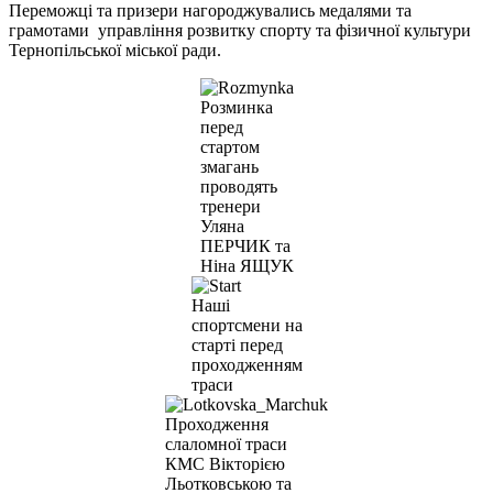
Переможці та призери нагороджувались медалями та
грамотами управління розвитку спорту та фізичної культури
Тернопільської міської ради.
Розминка
перед
стартом
змагань
проводять
тренери
Уляна
ПЕРЧИК та
Ніна ЯЩУК
Наші
спортсмени на
старті перед
проходженням
траси
Проходження
слаломної траси
КМС Вікторією
Льотковською та