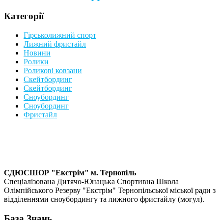
Категорії
Гірськолижний спорт
Лижний фристайл
Новини
Ролики
Роликові ковзани
Скейтбординг
Скейтбординг
Сноубординг
Сноубординг
Фристайл
СДЮСШОР "Екстрім" м. Тернопіль
Спеціалізована Дитячо-Юнацька Спортивна Школа
Олімпійського Резерву "Екстрім" Тернопільської міської ради з
відділеннями сноубордингу та лижного фристайлу (могул).
База Знань