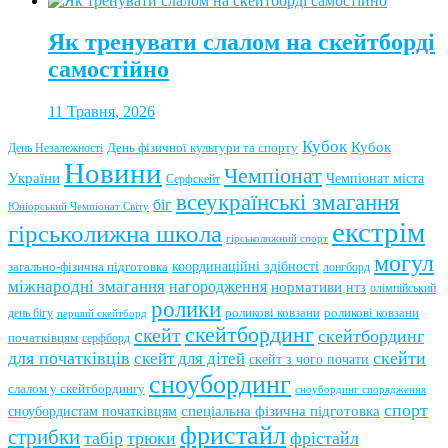
Як тренувати слалом на скейтборді
самостійно
11 Травня, 2026
Кубок
Кубок
День фізичної культури та спорту
День Незалежності
Новини
Чемпіонат
України
Чемпіонат міста
Серфскейт
всеукраїнські змагання
біг
Юніорський Чемпіонат Світу
екстрім
гірськолижна школа
гірськолижний спорт
могул
координаційні здібності
загально-фізична підготовка
лонгборд
міжнародні змагання
нагородження
нормативи
нтз
олімпійський
ролики
роликові ковзани
роликові ковзани
день бігу
перший скейтборд
скейтбординг
скейт
скейтбординг
початківцям
серфборд
для початківців
скейти
скейт для дітей
скейт з чого почати
сноубординг
слалом у скейтбордингу
сноубординг спорядження
спорт
сноубордистам початківцям
спеціальна фізична підготовка
фристайл
стрибки
табір
трюки
фрістайл