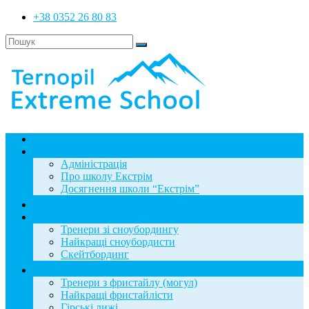
+38 0352 26 80 83
Головна
Школа
Адміністрація
Про школу Екстрім
Досягнення школи “Екстрім”
Новини
Сноубординг
Тренери зі сноубордингу
Найкращі сноубордисти
Скейтбординг
Фристайл
Тренери з фристайлу (могул)
Найкращі фристайлісти
Гірські лижі