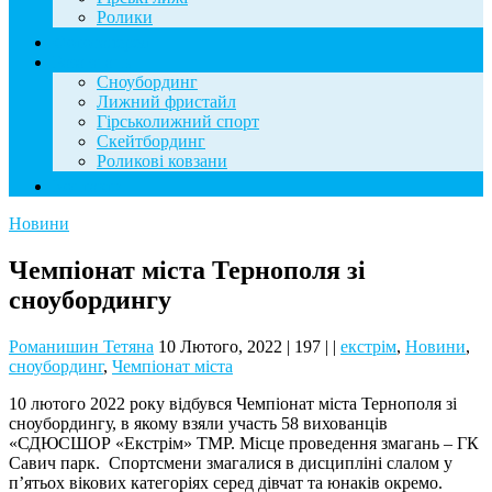
Ролики
Фотогалерея
База знань
Сноубординг
Лижний фристайл
Гірськолижний спорт
Скейтбординг
Роликові ковзани
Контакти
Новини
Чемпіонат міста Тернополя зі
сноубордингу
Романишин Тетяна
10 Лютого, 2022
|
197
|
|
екстрім
,
Новини
,
сноубординг
,
Чемпіонат міста
10 лютого 2022 року відбувся Чемпіонат міста Тернополя зі
сноубордингу, в якому взяли участь 58 вихованців
«СДЮСШОР «Екстрім» ТМР. Місце проведення змагань – ГК
Савич парк. Спортсмени змагалися в дисципліні слалом у
п’ятьох вікових категоріях серед дівчат та юнаків окремо.