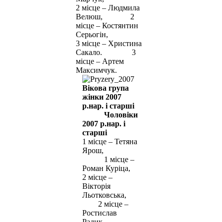
2 місце – Людмила
Велюш, 2
місце – Костянтин
Серьогін,
3 місце – Христина
Сакало. 3
місце – Артем
Максимчук.
Вікова група
жінки 2007
р.нар. і старші
Чоловіки
2007 р.нар. і
старші
1 місце – Тетяна
Ярош,
1 місце –
Роман Куріца,
2 місце –
Вікторія
Льотковська,
2 місце –
Ростислав
Радик,