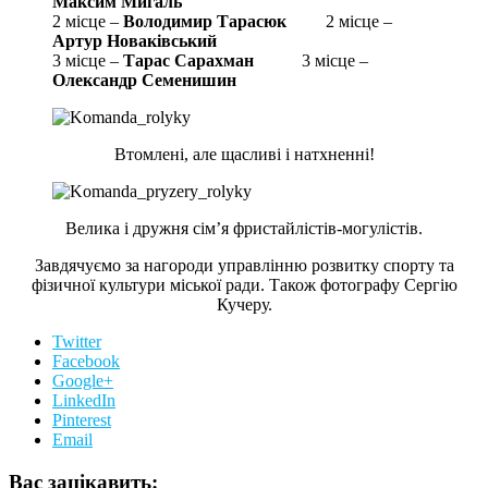
Максим Мигаль
2 місце –
Володимир Тарасюк
2 місце –
Артур Новаківський
3 місце –
Тарас Сарахман
3 місце –
Олександр Семенишин
Втомлені, але щасливі і натхненні!
Велика і дружня сімʼя фристайлістів-могулістів.
Завдячуємо за нагороди управлінню розвитку спорту та
фізичної культури міської ради. Також фотографу Сергію
Кучеру.
Twitter
Facebook
Google+
LinkedIn
Pinterest
Email
Вас зацікавить: