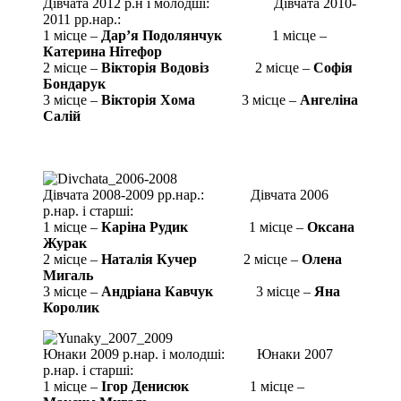
Дівчата 2012 р.н і молодші: Дівчата 2010-
2011 рр.нар.:
1 місце –
Дарʼя Подолянчук
1 місце –
Катерина Нітефор
2 місце –
Вікторія Водовіз
2 місце –
Софія
Бондарук
3 місце –
Вікторія Хома
3 місце –
Ангеліна
Салій
Дівчата 2008-2009 рр.нар.: Дівчата 2006
р.нар. і старші:
1 місце –
Каріна Рудик
1 місце –
Оксана
Журак
2 місце –
Наталія Кучер
2 місце –
Олена
Мигаль
3 місце –
Андріана Кавчук
3 місце –
Яна
Королик
Юнаки 2009 р.нар. і молодші: Юнаки 2007
р.нар. і старші:
1 місце –
Ігор Денисюк
1 місце –