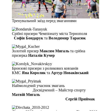
Тренувальний заїзд перед змаганнями
Срібні призери Чемпіонату міста Тернополя
Софія Бондарук
та
Володимир Тарасюк
Золотий призер
Максим Мигаль
та срібна
призерка
Наталія Кучер
Бронзові призери з роликових ковзанів
КМС
Яна Королик
та
Артур Новаківський
Наймолодчий учасник змагань
Досвідчений – Майстер спорту
Матвій Мигаль
Сергій Приймак