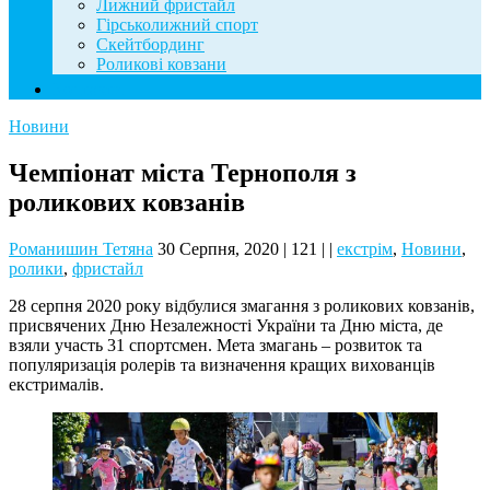
Лижний фристайл
Гірськолижний спорт
Скейтбординг
Роликові ковзани
Контакти
Новини
Чемпіонат міста Тернополя з
роликових ковзанів
Романишин Тетяна
30 Серпня, 2020
|
121
|
|
екстрім
,
Новини
,
ролики
,
фристайл
28 серпня 2020 року відбулися змагання з роликових ковзанів,
присвячених Дню Незалежності України та Дню міста, де
взяли участь 31 спортсмен. Мета змагань – розвиток та
популяризація ролерів та визначення кращих вихованців
екстрималів.