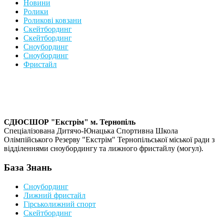
Новини
Ролики
Роликові ковзани
Скейтбординг
Скейтбординг
Сноубординг
Сноубординг
Фристайл
СДЮСШОР "Екстрім" м. Тернопіль
Спеціалізована Дитячо-Юнацька Спортивна Школа
Олімпійського Резерву "Екстрім" Тернопільської міської ради з
відділеннями сноубордингу та лижного фристайлу (могул).
База Знань
Сноубординг
Лижний фристайл
Гірськолижний спорт
Скейтбординг