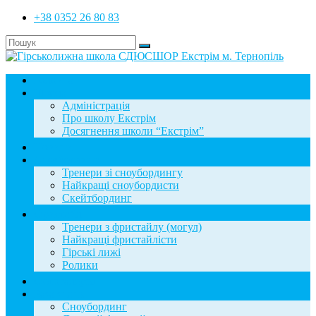
+38 0352 26 80 83
Головна
Школа
Адміністрація
Про школу Екстрім
Досягнення школи “Екстрім”
Новини
Сноубординг
Тренери зі сноубордингу
Найкращі сноубордисти
Скейтбординг
Фристайл
Тренери з фристайлу (могул)
Найкращі фристайлісти
Гірські лижі
Ролики
Фотогалерея
База знань
Сноубординг