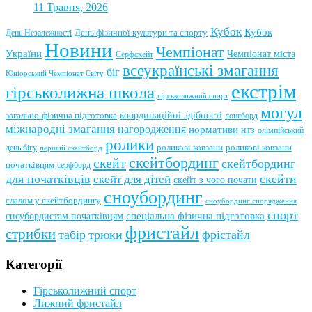
11 Травня, 2026
Кубок
Кубок
День фізичної культури та спорту
День Незалежності
Новини
Чемпіонат
України
Чемпіонат міста
Серфскейт
всеукраїнські змагання
біг
Юніорський Чемпіонат Світу
екстрім
гірськолижна школа
гірськолижний спорт
могул
координаційні здібності
загально-фізична підготовка
лонгборд
міжнародні змагання
нагородження
нормативи
нтз
олімпійський
ролики
роликові ковзани
роликові ковзани
день бігу
перший скейтборд
скейтбординг
скейт
скейтбординг
початківцям
серфборд
для початківців
скейти
скейт для дітей
скейт з чого почати
сноубординг
слалом у скейтбордингу
сноубординг спорядження
спорт
сноубордистам початківцям
спеціальна фізична підготовка
фристайл
стрибки
табір
трюки
фрістайл
Категорії
Гірськолижний спорт
Лижний фристайл