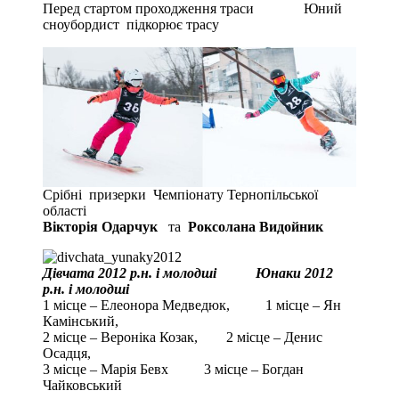
Перед стартом проходження траси Юний
сноубордист підкорює трасу
Срібні призерки Чемпіонату Тернопільської
області
Вікторія Одарчук
та
Роксолана Видойник
Дівчата 2012 р.н. і молодші Юнаки 2012
р.н. і молодші
1 місце – Елеонора Медведюк, 1 місце – Ян
Камінський,
2 місце – Вероніка Козак, 2 місце – Денис
Осадця,
3 місце – Марія Бевх 3 місце – Богдан
Чайковський