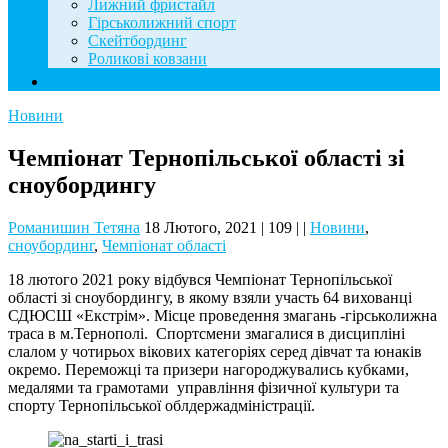
Лижний фристайл
Гірськолижний спорт
Скейтбординг
Роликові ковзани
Контакти
Новини
Чемпіонат Тернопільської області зі
сноубордингу
Романишин Тетяна
18 Лютого, 2021
|
109
|
|
Новини
,
сноубординг
,
Чемпіонат області
18 лютого 2021 року відбувся Чемпіонат Тернопільської
області зі сноубордингу, в якому взяли участь 64 вихованці
СДЮСШ «Екстрім». Місце проведення змагань -гірськолижна
траса в м.Тернополі. Спортсмени змагалися в дисципліні
слалом у чотирьох вікових категоріях серед дівчат та юнаків
окремо. Переможці та призери нагороджувались кубками,
медалями та грамотами управління фізичної культури та
спорту Тернопільської облдержадміністрації.