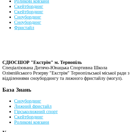
Роликові ковзани
Скейтбординг
Скейтбординг
Сноубординг
Сноубординг
Фристайл
СДЮСШОР "Екстрім" м. Тернопіль
Спеціалізована Дитячо-Юнацька Спортивна Школа
Олімпійського Резерву "Екстрім" Тернопільської міської ради з
відділеннями сноубордингу та лижного фристайлу (могул).
База Знань
Сноубординг
Лижний фристайл
Гірськолижний спорт
Скейтбординг
Роликові ковзани