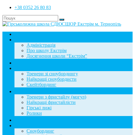
+38 0352 26 80 83
Головна
Школа
Адміністрація
Про школу Екстрім
Досягнення школи “Екстрім”
Новини
Сноубординг
Тренери зі сноубордингу
Найкращі сноубордисти
Скейтбординг
Фристайл
Тренери з фристайлу (могул)
Найкращі фристайлісти
Гірські лижі
Ролики
Фотогалерея
База знань
Сноубординг