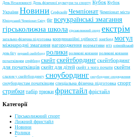
Кубок
Кубок
День фізичної культури та спорту
День Незалежності
Новини
Чемпіонат
України
Чемпіонат міста
Серфскейт
всеукраїнські змагання
біг
Юніорський Чемпіонат Світу
екстрім
гірськолижна школа
гірськолижний спорт
могул
координаційні здібності
загально-фізична підготовка
лонгборд
міжнародні змагання
нагородження
нормативи
нтз
олімпійський
ролики
роликові ковзани
роликові ковзани
день бігу
перший скейтборд
скейтбординг
скейт
скейтбординг
початківцям
серфборд
для початківців
скейти
скейт для дітей
скейт з чого почати
сноубординг
слалом у скейтбордингу
сноубординг спорядження
спорт
сноубордистам початківцям
спеціальна фізична підготовка
фристайл
стрибки
табір
трюки
фрістайл
Категорії
Гірськолижний спорт
Лижний фристайл
Новини
Ролики