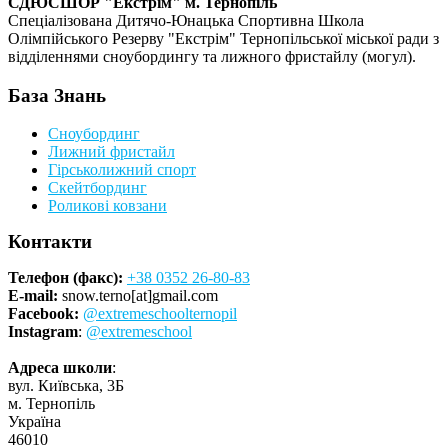
СДЮСШОР "Екстрім" м. Тернопіль
Спеціалізована Дитячо-Юнацька Спортивна Школа
Олімпійського Резерву "Екстрім" Тернопільської міської ради з
відділеннями сноубордингу та лижного фристайлу (могул).
База Знань
Сноубординг
Лижний фристайл
Гірськолижний спорт
Скейтбординг
Роликові ковзани
Контакти
Телефон (факс):
+38 0352 26-80-83
E-mail:
snow.terno[at]gmail.com
Facebook:
@extremeschoolternopil
Instagram
:
@extremeschool
Адреса школи
:
вул. Київська, 3Б
м. Тернопіль
Україна
46010