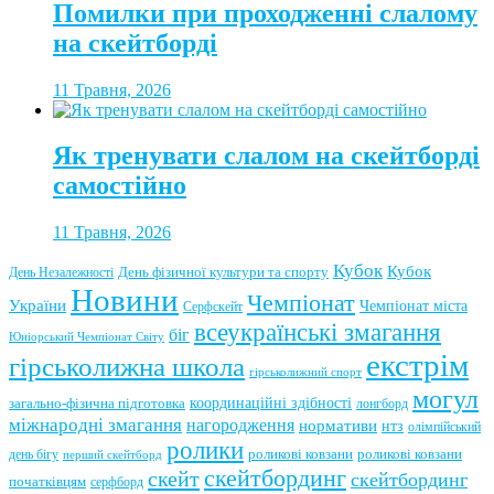
Помилки при проходженні слалому
на скейтборді
11 Травня, 2026
Як тренувати слалом на скейтборді
самостійно
11 Травня, 2026
Кубок
Кубок
День фізичної культури та спорту
День Незалежності
Новини
Чемпіонат
України
Чемпіонат міста
Серфскейт
всеукраїнські змагання
біг
Юніорський Чемпіонат Світу
екстрім
гірськолижна школа
гірськолижний спорт
могул
координаційні здібності
загально-фізична підготовка
лонгборд
міжнародні змагання
нагородження
нормативи
нтз
олімпійський
ролики
роликові ковзани
роликові ковзани
день бігу
перший скейтборд
скейтбординг
скейт
скейтбординг
початківцям
серфборд