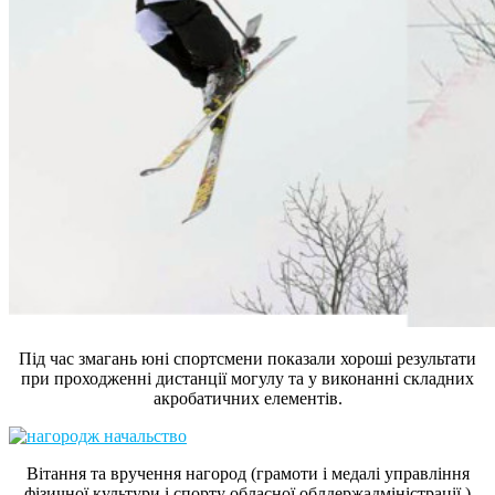
Під час змагань юні спортсмени показали хороші результати
при проходженні дистанції могулу та у виконанні складних
акробатичних елементів.
Вітання та вручення нагород (грамоти і медалі управління
фізичної культури і спорту обласної облдержадміністрації )