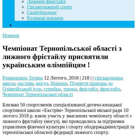
Лижний фристайл
Гірськолижний спорт
Скейтбординг
Роликові ковзани
Контакти
Новини
Чемпіонат Тернопільської області з
лижного фрістайлу присвятили
українським олімпійцям !
Романишин Тетяна
12 Лютого, 2018
|
218
|
|
гірськолижна
школа
,
екстрім
,
могул
,
Новини
,
Підняття прапора до
Олімпійський ігор
,
стрибки
,
трюки
,
фрістайл
,
фристайл
,
Чемпіонат Тернопільської області
Близько 50 спортсменів спеціалізованої дитячо-юнацької
спортивної школи «Екстрім» Тернопільської міської ради 10
лютого 2018 р. взяли участь у змаганнях чемпіонату області з
лижного фрістайлу (могул), які проводились за підтримки
управління фізичної культури і спорту облдержадміністрації та
тернопільської обласної федерації лижного спорту.