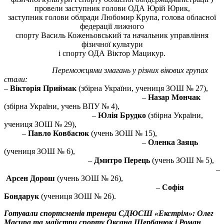
провели заступник голови ОДА Юрій Юрик,
заступник голови облради Любомир Крупа, голова обласної
федерації лижного
спорту Василь Коженьовський та начальник управління
фізичної культури
і спорту ОДА Віктор Мацикур.
Переможцями змагань у різних вікових групах
стали:
–
Вікторія Приймак
(збірна України, учениця ЗОШ № 27),
–
Назар Мончак
(збірна України, учень ВПУ № 4),
–
Юлія Брудко
(збірна України,
учениця ЗОШ № 29),
–
Павло Ковбасюк
(учень ЗОШ № 15),
–
Оленка Заяць
(учениця ЗОШ № 6),
–
Дмитро Перець
(учень ЗОШ № 5),
–
Арсен Дорош
(учень ЗОШ № 26),
–
Софія
Бондарук
(учениця ЗОШ № 26).
Готували спортсменів тренери СДЮСШ «Екстрім»: Олег
Масира та майстри спорту Оксана Щербанюк і Роман