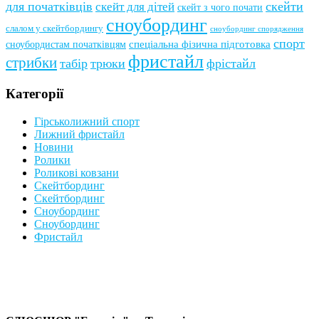
для початківців
скейти
скейт для дітей
скейт з чого почати
сноубординг
слалом у скейтбордингу
сноубординг спорядження
спорт
сноубордистам початківцям
спеціальна фізична підготовка
фристайл
стрибки
табір
трюки
фрістайл
Категорії
Гірськолижний спорт
Лижний фристайл
Новини
Ролики
Роликові ковзани
Скейтбординг
Скейтбординг
Сноубординг
Сноубординг
Фристайл