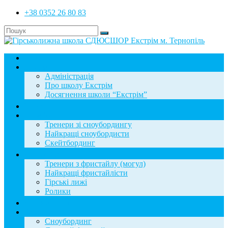
+38 0352 26 80 83
Головна
Школа
Адміністрація
Про школу Екстрім
Досягнення школи “Екстрім”
Новини
Сноубординг
Тренери зі сноубордингу
Найкращі сноубордисти
Скейтбординг
Фристайл
Тренери з фристайлу (могул)
Найкращі фристайлісти
Гірські лижі
Ролики
Фотогалерея
База знань
Сноубординг