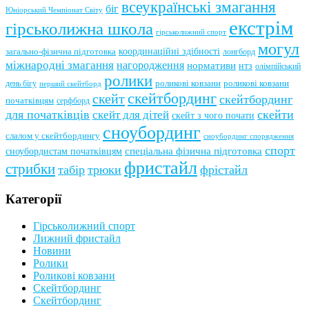
всеукраїнські змагання
біг
Юніорський Чемпіонат Світу
екстрім
гірськолижна школа
гірськолижний спорт
могул
координаційні здібності
загально-фізична підготовка
лонгборд
міжнародні змагання
нагородження
нормативи
нтз
олімпійський
ролики
роликові ковзани
роликові ковзани
день бігу
перший скейтборд
скейтбординг
скейт
скейтбординг
початківцям
серфборд
для початківців
скейти
скейт для дітей
скейт з чого почати
сноубординг
слалом у скейтбордингу
сноубординг спорядження
спорт
сноубордистам початківцям
спеціальна фізична підготовка
фристайл
стрибки
табір
трюки
фрістайл
Категорії
Гірськолижний спорт
Лижний фристайл
Новини
Ролики
Роликові ковзани
Скейтбординг
Скейтбординг