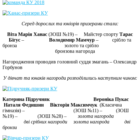
Серед дорослих та юніорів призерами стали:
Віта Марія Ханас
(ЗОШ №19) – Майстер спорту
Тарас
Бігус
–
Володимир Мамчур
– срібло та
бронза золото та срібло
бронзова нагорода
Нагородження проводив головний суддя змагань – Олександр
Горбунов
У дівчат та юнаків нагороди розподілились наступним чином:
Катерина Підручняк
Вероніка Пукас
Наталя Федишин Вікторія Максимчук
(Класична
гімназія) – (ЗОШ №11) – (ЗОШ
№19) – (ЗОШ №28) –
золота нагорода
дві срібних нагороди золота нагорода дві
бронзи