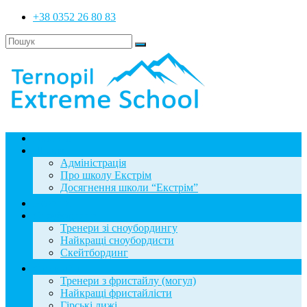
+38 0352 26 80 83
Головна
Школа
Адміністрація
Про школу Екстрім
Досягнення школи “Екстрім”
Новини
Сноубординг
Тренери зі сноубордингу
Найкращі сноубордисти
Скейтбординг
Фристайл
Тренери з фристайлу (могул)
Найкращі фристайлісти
Гірські лижі