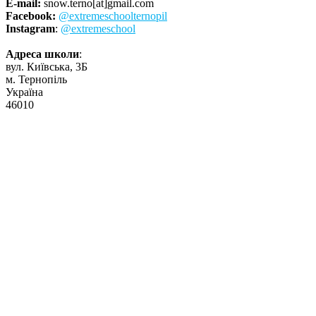
E-mail:
snow.terno[at]gmail.com
Facebook:
@extremeschoolternopil
Instagram
:
@extremeschool
Адреса школи
:
вул. Київська, 3Б
м. Тернопіль
Україна
46010