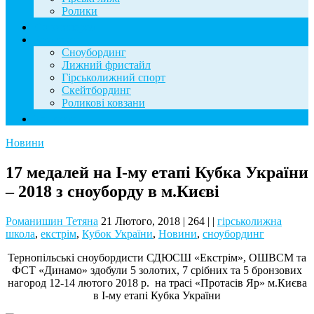
Ролики
Фотогалерея
База знань
Сноубординг
Лижний фристайл
Гірськолижний спорт
Скейтбординг
Роликові ковзани
Контакти
Новини
17 медалей на І-му етапі Кубка України
– 2018 з сноуборду в м.Києві
Романишин Тетяна
21 Лютого, 2018
|
264
|
|
гірськолижна
школа
,
екстрім
,
Кубок України
,
Новини
,
сноубординг
Тернопільські сноубордисти СДЮСШ «Екстрім», ОШВСМ та
ФСТ «Динамо» здобули 5 золотих, 7 срібних та 5 бронзових
нагород 12-14 лютого 2018 р. на трасі «Протасів Яр» м.Києва
в І-му етапі Кубка України