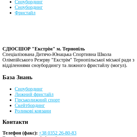
Сноубординг
Сноубординг
Фристайл
СДЮСШОР "Екстрім" м. Тернопіль
Спеціалізована Дитячо-Юнацька Спортивна Школа
Олімпійського Резерву "Екстрім" Тернопільської міської ради з
відділеннями сноубордингу та лижного фристайлу (могул).
База Знань
Сноубординг
Лижний фристайл
Гірськолижний спорт
Скейтбординг
Роликові ковзани
Контакти
Телефон (факс):
+38 0352 26-80-83