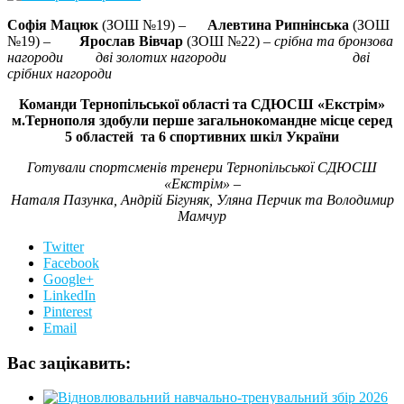
Софія Мацюк
(ЗОШ №19) –
Алевтина Рипнінська
(ЗОШ
№19) –
Ярослав Вівчар
(ЗОШ №22) –
срібна та бронзова
нагороди дві золотих нагороди дві
срібних нагороди
Команди Тернопільської області та СДЮСШ «Екстрім»
м.Тернополя здобули перше загальнокомандне місце серед
5 областей та 6 спортивних шкіл України
Готували спортсменів тренери Тернопільської СДЮСШ
«Екстрім» –
Наталя Пазунка, Андрій Бігуняк, Уляна Перчик та Володимир
Мамчур
Twitter
Facebook
Google+
LinkedIn
Pinterest
Email
Вас зацікавить: