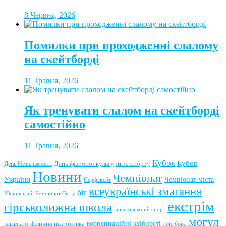
8 Червня, 2026
Помилки при проходженні слалому
на скейтборді
11 Травня, 2026
Як тренувати слалом на скейтборді
самостійно
11 Травня, 2026
Кубок
Кубок
День фізичної культури та спорту
День Незалежності
Новини
Чемпіонат
України
Чемпіонат міста
Серфскейт
всеукраїнські змагання
біг
Юніорський Чемпіонат Світу
екстрім
гірськолижна школа
гірськолижний спорт
могул
координаційні здібності
загально-фізична підготовка
лонгборд