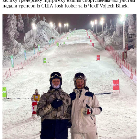
велику тренерську підтримку нашим спортсменам-могулістам
надали тренери із США Josh Kober та із Чехії Vojtech Binek.