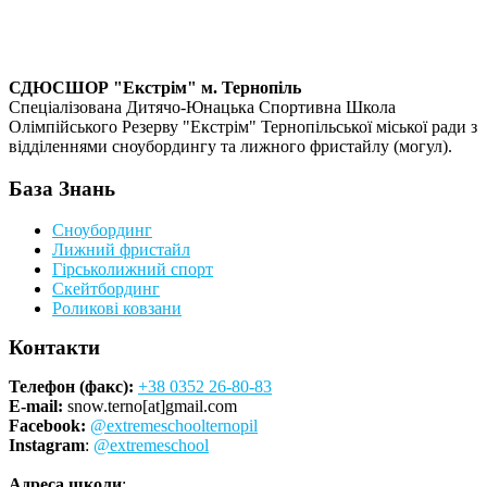
СДЮСШОР "Екстрім" м. Тернопіль
Спеціалізована Дитячо-Юнацька Спортивна Школа
Олімпійського Резерву "Екстрім" Тернопільської міської ради з
відділеннями сноубордингу та лижного фристайлу (могул).
База Знань
Сноубординг
Лижний фристайл
Гірськолижний спорт
Скейтбординг
Роликові ковзани
Контакти
Телефон (факс):
+38 0352 26-80-83
E-mail:
snow.terno[at]gmail.com
Facebook:
@extremeschoolternopil
Instagram
:
@extremeschool
Адреса школи
: