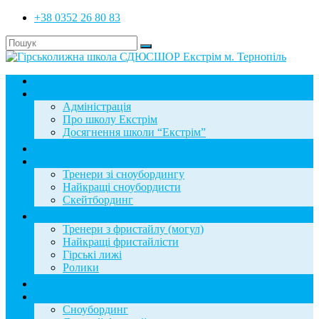
+38 0352 26 80 83
Головна
Школа
Адміністрація
Про школу Екстрім
Досягнення школи “Екстрім”
Новини
Сноубординг
Тренери зі сноубордингу
Найкращі сноубордисти
Скейтбординг
Фристайл
Тренери з фристайлу (могул)
Найкращі фристайлісти
Гірські лижі
Ролики
Фотогалерея
База знань
Сноубординг