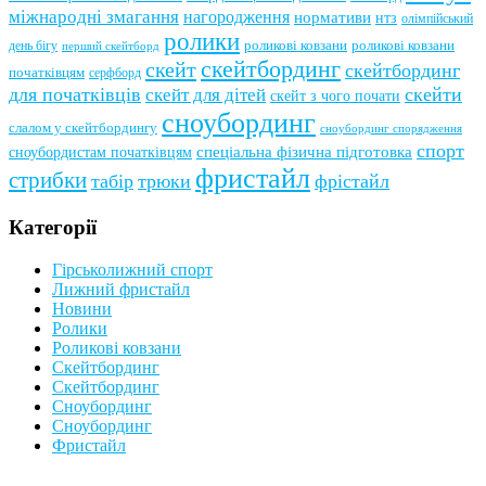
міжнародні змагання
нагородження
нормативи
нтз
олімпійський
ролики
роликові ковзани
роликові ковзани
день бігу
перший скейтборд
скейтбординг
скейт
скейтбординг
початківцям
серфборд
для початківців
скейти
скейт для дітей
скейт з чого почати
сноубординг
слалом у скейтбордингу
сноубординг спорядження
спорт
сноубордистам початківцям
спеціальна фізична підготовка
фристайл
стрибки
табір
трюки
фрістайл
Категорії
Гірськолижний спорт
Лижний фристайл
Новини
Ролики
Роликові ковзани
Скейтбординг
Скейтбординг
Сноубординг
Сноубординг
Фристайл