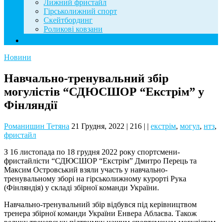
Лижний фристайл
Гірськолижний спорт
Скейтбординг
Роликові ковзани
Контакти
Новини
Навчально-тренувальний збір
могулістів “СДЮСШОР “Екстрім” у
Фінляндії
Романишин Тетяна
21 Грудня, 2022
|
216
|
|
екстрім
,
могул
,
нтз
,
фристайл
З 16 листопада по 18 грудня 2022 року спортсмени-
фристайлісти “СДЮСШОР “Екстрім” Дмитро Перець та
Максим Островський взяли участь у навчально-
тренувальному зборі на гірськолижному курорті Рука
(Фінляндія) у складі збірної команди України.
Навчально-тренувальний збір відбувся під керівництвом
тренера збірної команди України Енвера Аблаєва. Також