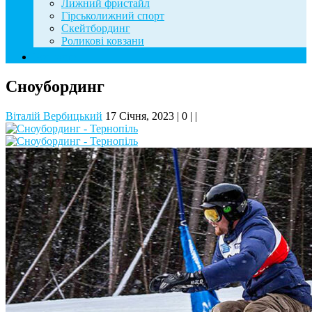
Лижний фристайл
Гірськолижний спорт
Скейтбординг
Роликові ковзани
Контакти
Сноубординг
Віталій Вербицький
17 Січня, 2023
|
0
|
|