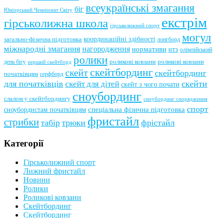
всеукраїнські змагання
біг
Юніорський Чемпіонат Світу
екстрім
гірськолижна школа
гірськолижний спорт
могул
координаційні здібності
загально-фізична підготовка
лонгборд
міжнародні змагання
нагородження
нормативи
нтз
олімпійський
ролики
роликові ковзани
роликові ковзани
день бігу
перший скейтборд
скейтбординг
скейт
скейтбординг
початківцям
серфборд
для початківців
скейти
скейт для дітей
скейт з чого почати
сноубординг
слалом у скейтбордингу
сноубординг спорядження
спорт
сноубордистам початківцям
спеціальна фізична підготовка
фристайл
стрибки
табір
трюки
фрістайл
Категорії
Гірськолижний спорт
Лижний фристайл
Новини
Ролики
Роликові ковзани
Скейтбординг
Скейтбординг