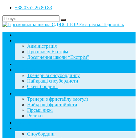
+38 0352 26 80 83
Головна
Школа
Адміністрація
Про школу Екстрім
Досягнення школи “Екстрім”
Новини
Сноубординг
Тренери зі сноубордингу
Найкращі сноубордисти
Скейтбординг
Фристайл
Тренери з фристайлу (могул)
Найкращі фристайлісти
Гірські лижі
Ролики
Фотогалерея
База знань
Сноубординг