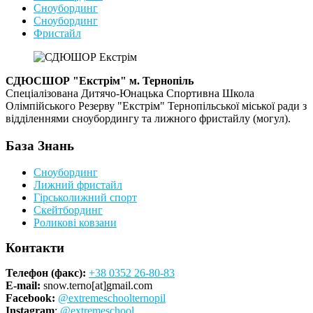
Сноубординг
Сноубординг
Фристайл
СДЮСШОР "Екстрім" м. Тернопіль
Спеціалізована Дитячо-Юнацька Спортивна Школа
Олімпійського Резерву "Екстрім" Тернопільської міської ради з
відділеннями сноубордингу та лижного фристайлу (могул).
База Знань
Сноубординг
Лижний фристайл
Гірськолижний спорт
Скейтбординг
Роликові ковзани
Контакти
Телефон (факс):
+38 0352 26-80-83
E-mail:
snow.terno[at]gmail.com
Facebook:
@extremeschoolternopil
Instagram
:
@extremeschool