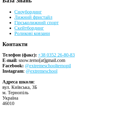
База Знань
Сноубординг
Лижний фристайл
Гірськолижний спорт
Скейтбординг
Роликові ковзани
Контакти
Телефон (факс):
+38 0352 26-80-83
E-mail:
snow.terno[at]gmail.com
Facebook:
@extremeschoolternopil
Instagram
:
@extremeschool
Адреса школи
:
вул. Київська, 3Б
м. Тернопіль
Україна
46010