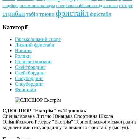
спорт
сноубордистам початківцям
спеціальна фізична підготовка
фристайл
стрибки
табір
трюки
фрістайл
Категорії
Гірськолижний спорт
Лижний фристайл
Новини
Ролики
Роликові ковзани
Скейтбординг
Скейтбординг
Сноубординг
Сноубординг
Фристайл
СДЮСШОР "Екстрім" м. Тернопіль
Спеціалізована Дитячо-Юнацька Спортивна Школа
Олімпійського Резерву "Екстрім" Тернопільської міської ради з
відділеннями сноубордингу та лижного фристайлу (могул).