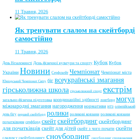
11 Травня, 2026
Як тренувати слалом на скейтборді
самостійно
11 Травня, 2026
Кубок
Кубок
День фізичної культури та спорту
День Незалежності
Новини
Чемпіонат
України
Чемпіонат міста
Серфскейт
всеукраїнські змагання
біг
Юніорський Чемпіонат Світу
екстрім
гірськолижна школа
гірськолижний спорт
могул
координаційні здібності
загально-фізична підготовка
лонгборд
міжнародні змагання
нагородження
нормативи
нтз
олімпійський
ролики
роликові ковзани
роликові ковзани
день бігу
перший скейтборд
скейтбординг
скейт
скейтбординг
початківцям
серфборд
для початківців
скейти
скейт для дітей
скейт з чого почати
сноубординг
слалом у скейтбордингу
сноубординг спорядження