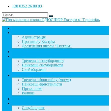
+38 0352 26 80 83
Головна
Школа
Адміністрація
Про школу Екстрім
Досягнення школи “Екстрім”
Новини
Сноубординг
Тренери зі сноубордингу
Найкращі сноубордисти
Скейтбординг
Фристайл
Тренери з фристайлу (могул)
Найкращі фристайлісти
Гірські лижі
Ролики
Фотогалерея
База знань
Сноубординг