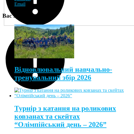
Email
Вас зацікавить:
Відновлювальний навчально-
тренувальний збір 2026
Турнір з катання на роликових
ковзанах та скейтах
“Олімпійський день – 2026”