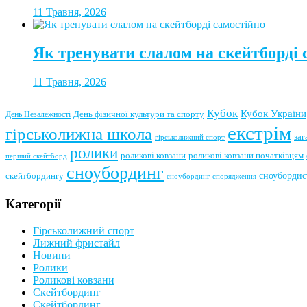
11 Травня, 2026
Як тренувати слалом на скейтборді 
11 Травня, 2026
Кубок
Кубок України
День фізичної культури та спорту
День Незалежності
екстрім
гірськолижна школа
заг
гірськолижний спорт
ролики
роликові ковзани
роликові ковзани початківцям
перший скейтборд
сноубординг
сноубордис
скейтбордингу
сноубординг спорядження
Категорії
Гірськолижний спорт
Лижний фристайл
Новини
Ролики
Роликові ковзани
Скейтбординг
Скейтбординг