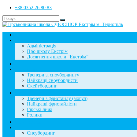
+38 0352 26 80 83
Головна
Школа
Адміністрація
Про школу Екстрім
Досягнення школи “Екстрім”
Новини
Сноубординг
Тренери зі сноубордингу
Найкращі сноубордисти
Скейтбординг
Фристайл
Тренери з фристайлу (могул)
Найкращі фристайлісти
Гірські лижі
Ролики
Фотогалерея
База знань
Сноубординг