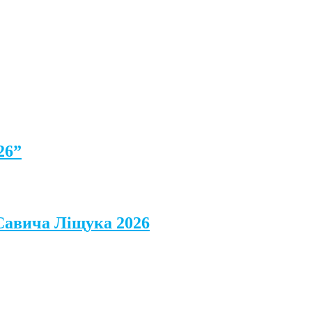
26”
 Савича Ліщука 2026