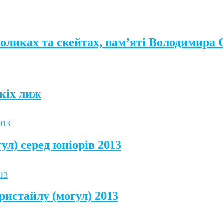
роликах та скейтах, пам’яті Володимира
кіх лиж
ул) серед юніорів 2013
ристайлу (могул) 2013