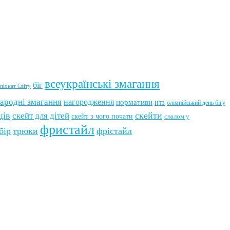
всеукраїнські змагання
біг
піонат Світу
ародні змагання
нагородження
нормативи
нтз
олімпійський день бігу
ців
скейти
скейт для дітей
скейт з чого почати
слалом у
фристайл
бір
трюки
фрістайл