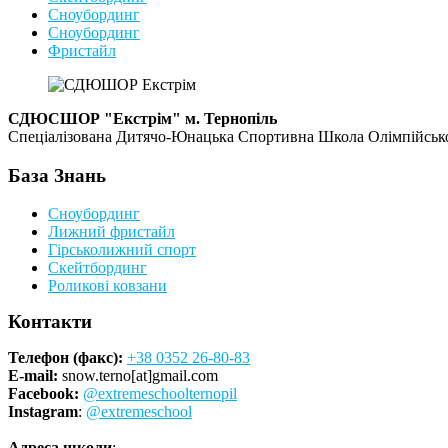
Сноубординг
Сноубординг
Фристайл
СДЮСШОР "Екстрім" м. Тернопіль
Спеціалізована Дитячо-Юнацька Спортивна Школа Олімпійського
База Знань
Сноубординг
Лижний фристайл
Гірськолижний спорт
Скейтбординг
Роликові ковзани
Контакти
Телефон (факс):
+38 0352 26-80-83
E-mail:
snow.terno[at]gmail.com
Facebook:
@extremeschoolternopil
Instagram
:
@extremeschool
Адреса школи
: