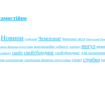
самостійно
Новини
Чемпіонат
Чемпіонат міста
Серфскейт
Юніорський Чем
могул
міжн
координаційні здібності
ально-фізична підготовка
лонгборд
скейтбординг
скейт
скейтбординг для початків
серфборд
стрибки
спорт
та
там початківцям
спеціальна фізична підготовка