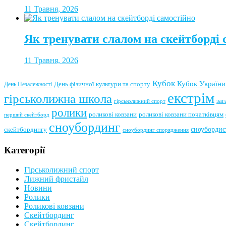
11 Травня, 2026
Як тренувати слалом на скейтборді 
11 Травня, 2026
Кубок
Кубок України
День фізичної культури та спорту
День Незалежності
екстрім
гірськолижна школа
заг
гірськолижний спорт
ролики
роликові ковзани
роликові ковзани початківцям
перший скейтборд
сноубординг
сноубордис
скейтбордингу
сноубординг спорядження
Категорії
Гірськолижний спорт
Лижний фристайл
Новини
Ролики
Роликові ковзани
Скейтбординг
Скейтбординг