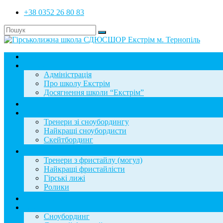
+38 0352 26 80 83
Головна
Школа
Адміністрація
Про школу Екстрім
Досягнення школи “Екстрім”
Новини
Сноубординг
Тренери зі сноубордингу
Найкращі сноубордисти
Скейтбординг
Фристайл
Тренери з фристайлу (могул)
Найкращі фристайлісти
Гірські лижі
Ролики
Фотогалерея
База знань
Сноубординг