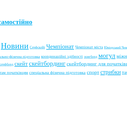
самостійно
Новини
Чемпіонат
Чемпіонат міста
Серфскейт
Юніорський Чем
могул
міжн
координаційні здібності
ально-фізична підготовка
лонгборд
скейтбординг
скейт
скейтбординг для початків
серфборд
стрибки
спорт
та
там початківцям
спеціальна фізична підготовка