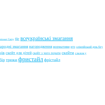
всеукраїнські змагання
біг
піонат Світу
ародні змагання
нагородження
нормативи
нтз
олімпійський день бігу
ців
скейти
скейт для дітей
скейт з чого почати
слалом у
фристайл
бір
трюки
фрістайл