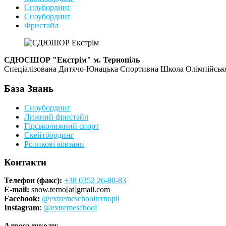
Сноубординг
Сноубординг
Фристайл
СДЮСШОР "Екстрім" м. Тернопіль
Спеціалізована Дитячо-Юнацька Спортивна Школа Олімпійського
База Знань
Сноубординг
Лижний фристайл
Гірськолижний спорт
Скейтбординг
Роликові ковзани
Контакти
Телефон (факс):
+38 0352 26-80-83
E-mail:
snow.terno[at]gmail.com
Facebook:
@extremeschoolternopil
Instagram
:
@extremeschool
Адреса школи
: