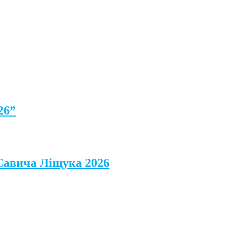
26”
 Савича Ліщука 2026