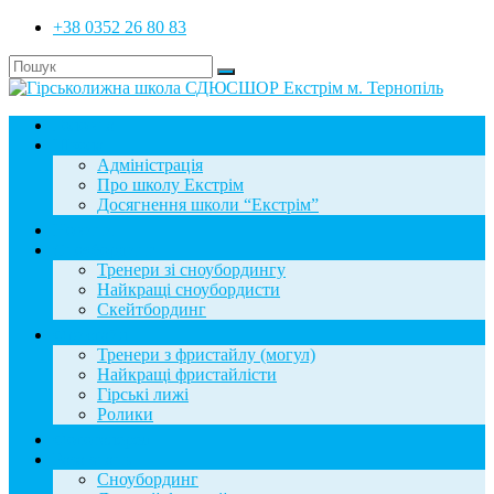
+38 0352 26 80 83
Головна
Школа
Адміністрація
Про школу Екстрім
Досягнення школи “Екстрім”
Новини
Сноубординг
Тренери зі сноубордингу
Найкращі сноубордисти
Скейтбординг
Фристайл
Тренери з фристайлу (могул)
Найкращі фристайлісти
Гірські лижі
Ролики
Фотогалерея
База знань
Сноубординг