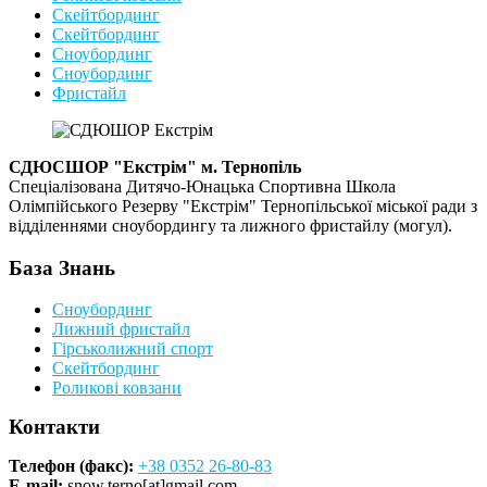
Скейтбординг
Скейтбординг
Сноубординг
Сноубординг
Фристайл
СДЮСШОР "Екстрім" м. Тернопіль
Спеціалізована Дитячо-Юнацька Спортивна Школа
Олімпійського Резерву "Екстрім" Тернопільської міської ради з
відділеннями сноубордингу та лижного фристайлу (могул).
База Знань
Сноубординг
Лижний фристайл
Гірськолижний спорт
Скейтбординг
Роликові ковзани
Контакти
Телефон (факс):
+38 0352 26-80-83
E-mail:
snow.terno[at]gmail.com