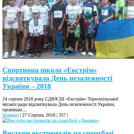
Спортивна школа «Екстрім»
відсвяткувала День незалежності
України – 2018
24 серпня 2018 року СДЮСШ «Екстрім» Тернопільської
міської ради відсвяткувала День незалежності України,
провівши…
Новини
|
27 Серпня, 2018
|
357
|
Виступи екстремалів на спортбазі