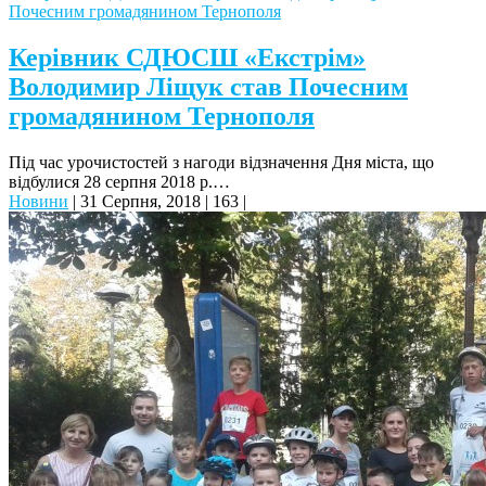
Керівник СДЮСШ «Екстрім»
Володимир Ліщук став Почесним
громадянином Тернополя
Під час урочистостей з нагоди відзначення Дня міста, що
відбулися 28 серпня 2018 р.…
Новини
|
31 Серпня, 2018
|
163
|