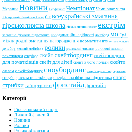
День Незалежності
Новини
Чемпіонат
України
Чемпіонат міста
Серфскейт
всеукраїнські змагання
біг
Юніорський Чемпіонат Світу
екстрім
гірськолижна школа
гірськолижний спорт
могул
координаційні здібності
загально-фізична підготовка
лонгборд
міжнародні змагання
нагородження
нормативи
нтз
олімпійський
ролики
роликові ковзани
роликові ковзани
день бігу
перший скейтборд
скейтбординг
скейт
скейтбординг
початківцям
серфборд
для початківців
скейти
скейт для дітей
скейт з чого почати
сноубординг
слалом у скейтбордингу
сноубординг спорядження
спорт
сноубордистам початківцям
спеціальна фізична підготовка
фристайл
стрибки
табір
трюки
фрістайл
Категорії
Гірськолижний спорт
Лижний фристайл
Новини
Ролики
Роликові ковзани