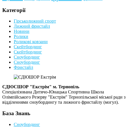
Категорії
Гірськолижний спорт
Лижний фристайл
Новини
Ролики
Роликові ковзани
Скейтбординг
Скейтбординг
Сноубординг
Сноубординг
Фристайл
СДЮСШОР "Екстрім" м. Тернопіль
Спеціалізована Дитячо-Юнацька Спортивна Школа
Олімпійського Резерву "Екстрім" Тернопільської міської ради з
відділеннями сноубордингу та лижного фристайлу (могул).
База Знань
Сноубординг