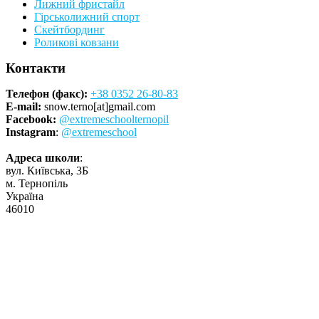
Лижний фристайл
Гірськолижний спорт
Скейтбординг
Роликові ковзани
Контакти
Телефон (факс):
+38 0352 26-80-83
E-mail:
snow.terno[at]gmail.com
Facebook:
@extremeschoolternopil
Instagram
:
@extremeschool
Адреса школи
:
вул. Київська, 3Б
м. Тернопіль
Україна
46010