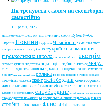
Як тренувати слалом на скейтборді
самостійно
11 Травня, 2026
Кубок
Кубок
День фізичної культури та спорту
День Незалежності
Новини
Чемпіонат
України
Чемпіонат міста
Серфскейт
всеукраїнські змагання
біг
Юніорський Чемпіонат Світу
екстрім
гірськолижна школа
гірськолижний спорт
могул
координаційні здібності
загально-фізична підготовка
лонгборд
міжнародні змагання
нагородження
нормативи
нтз
олімпійський
ролики
роликові ковзани
роликові ковзани
день бігу
перший скейтборд
скейтбординг
скейт
скейтбординг
початківцям
серфборд
для початківців
скейти
скейт для дітей
скейт з чого почати
сноубординг
слалом у скейтбордингу
сноубординг спорядження
спорт
сноубордистам початківцям
спеціальна фізична підготовка
фристайл
стрибки
табір
трюки
фрістайл