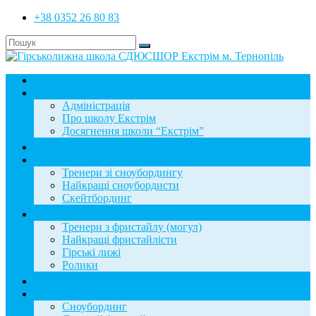
+38 0352 26 80 83
Головна
Школа
Адміністрація
Про школу Екстрім
Досягнення школи “Екстрім”
Новини
Сноубординг
Тренери зі сноубордингу
Найкращі сноубордисти
Скейтбординг
Фристайл
Тренери з фристайлу (могул)
Найкращі фристайлісти
Гірські лижі
Ролики
Фотогалерея
База знань
Сноубординг