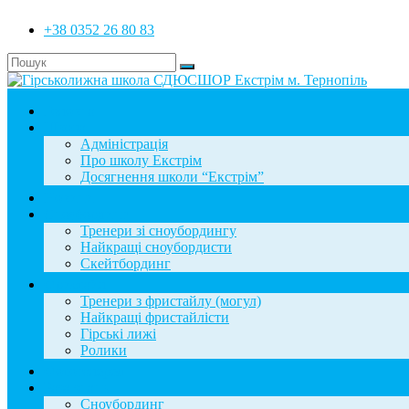
+38 0352 26 80 83
Головна
Школа
Адміністрація
Про школу Екстрім
Досягнення школи “Екстрім”
Новини
Сноубординг
Тренери зі сноубордингу
Найкращі сноубордисти
Скейтбординг
Фристайл
Тренери з фристайлу (могул)
Найкращі фристайлісти
Гірські лижі
Ролики
Фотогалерея
База знань
Сноубординг