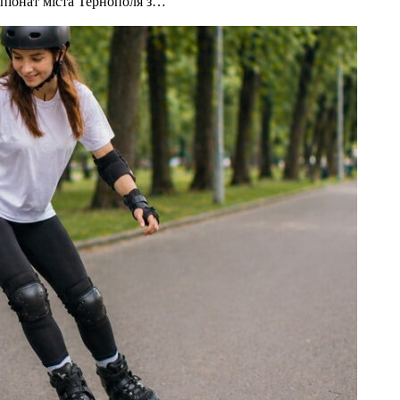
мпіонат міста Тернополя з…