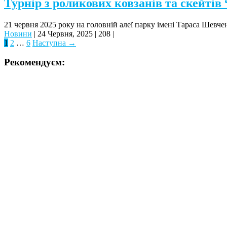
Турнір з роликових ковзанів та скейтів
21 червня 2025 року на головній алеї парку імені Тараса Шевче
Новини
|
24 Червня, 2025
|
208
|
1
2
…
6
Наступна →
Рекомендуєм: