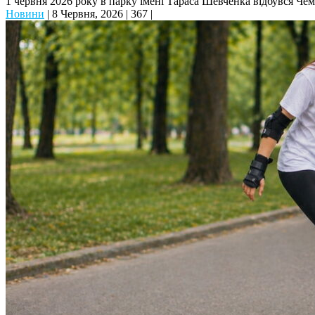
1 червня 2026 року в парку імені Тараса Шевченка відбувся Че
Новини
|
8 Червня, 2026
|
367
|