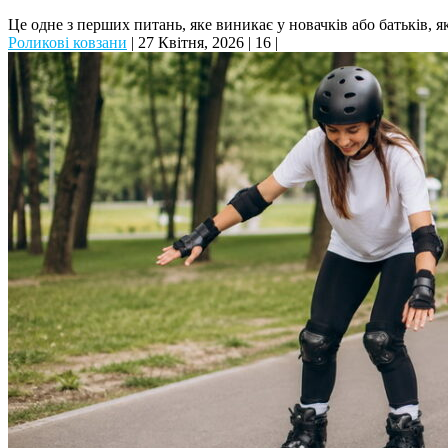
Це одне з перших питань, яке виникає у новачків або батьків, 
Роликові ковзани
|
27 Квітня, 2026
|
16
|