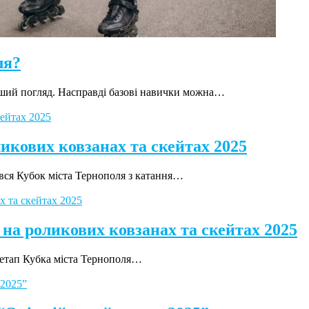
ля?
рший погляд. Насправді базові навички можна…
икових ковзанах та скейтах 2025
увся Кубок міста Тернополя з катання…
 на роликових ковзанах та скейтах 2025
й етап Кубка міста Тернополя…