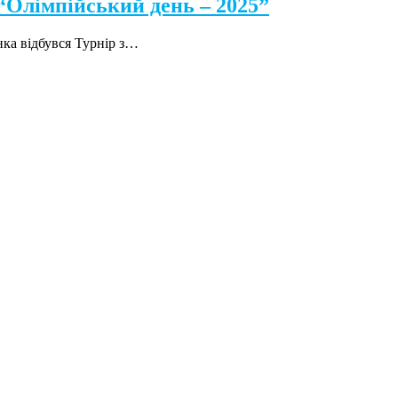
 “Олімпійський день – 2025”
нка відбувся Турнір з…