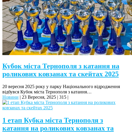
Кубок міста Тернополя з катання на
роликових ковзанах та скейтах 2025
20 вересня 2025 року у парку Національного відродження
відбувся Кубок міста Тернополя з катання…
Новини
|
23 Вересня, 2025
|
315
|
1 етап Кубка міста Тернополя з
катання на роликових ковзанах та