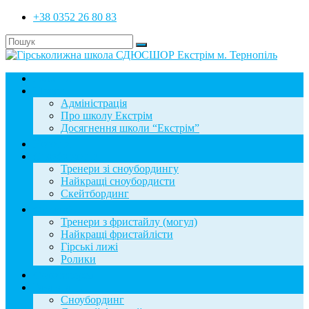
+38 0352 26 80 83
Головна
Школа
Адміністрація
Про школу Екстрім
Досягнення школи “Екстрім”
Новини
Сноубординг
Тренери зі сноубордингу
Найкращі сноубордисти
Скейтбординг
Фристайл
Тренери з фристайлу (могул)
Найкращі фристайлісти
Гірські лижі
Ролики
Фотогалерея
База знань
Сноубординг