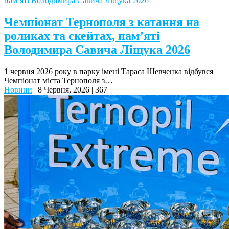
Чемпіонат Тернополя з катання на
роликах та скейтах, пам’яті
Володимира Савича Ліщука 2026
1 червня 2026 року в парку імені Тараса Шевченка відбувся
Чемпіонат міста Тернополя з…
Новини
|
8 Червня, 2026
|
367
|