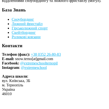
відділеннями сноубордингу та лижного фристайлу (могул).
База Знань
Сноубординг
Лижний фристайл
Гірськолижний спорт
Скейтбординг
Роликові ковзани
Контакти
Телефон (факс):
+38 0352 26-80-83
E-mail:
snow.terno[at]gmail.com
Facebook:
@extremeschoolternopil
Instagram
:
@extremeschool
Адреса школи
:
вул. Київська, 3Б
м. Тернопіль
Україна
46010