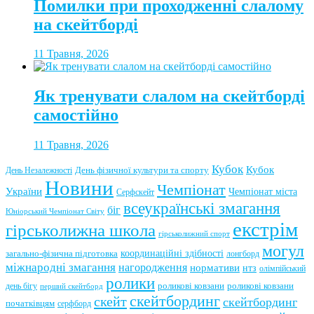
Помилки при проходженні слалому
на скейтборді
11 Травня, 2026
Як тренувати слалом на скейтборді
самостійно
11 Травня, 2026
Кубок
Кубок
День фізичної культури та спорту
День Незалежності
Новини
Чемпіонат
України
Чемпіонат міста
Серфскейт
всеукраїнські змагання
біг
Юніорський Чемпіонат Світу
екстрім
гірськолижна школа
гірськолижний спорт
могул
координаційні здібності
загально-фізична підготовка
лонгборд
міжнародні змагання
нагородження
нормативи
нтз
олімпійський
ролики
роликові ковзани
роликові ковзани
день бігу
перший скейтборд
скейтбординг
скейт
скейтбординг
початківцям
серфборд