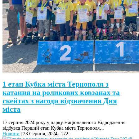
1 етап Кубка міста Тернополя з
катання на роликових ковзанах та
скейтах з нагоди відзначення Дня
міста
17 серпня 2024 року у парку Національного Відродження
відбувся Перший етап Кубка міста Тернополя…
Новини
|
23 Серпня, 2024
|
172
|