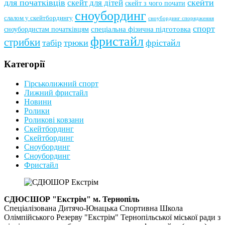
для початківців
скейти
скейт для дітей
скейт з чого почати
сноубординг
слалом у скейтбордингу
сноубординг спорядження
спорт
сноубордистам початківцям
спеціальна фізична підготовка
фристайл
стрибки
табір
трюки
фрістайл
Категорії
Гірськолижний спорт
Лижний фристайл
Новини
Ролики
Роликові ковзани
Скейтбординг
Скейтбординг
Сноубординг
Сноубординг
Фристайл
СДЮСШОР "Екстрім" м. Тернопіль
Спеціалізована Дитячо-Юнацька Спортивна Школа
Олімпійського Резерву "Екстрім" Тернопільської міської ради з