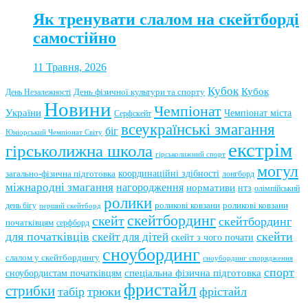
Як тренувати слалом на скейтборді
самостійно
11 Травня, 2026
Кубок
Кубок
День фізичної культури та спорту
День Незалежності
Новини
Чемпіонат
України
Чемпіонат міста
Серфскейт
всеукраїнські змагання
біг
Юніорський Чемпіонат Світу
екстрім
гірськолижна школа
гірськолижний спорт
могул
координаційні здібності
загально-фізична підготовка
лонгборд
міжнародні змагання
нагородження
нормативи
нтз
олімпійський
ролики
роликові ковзани
роликові ковзани
день бігу
перший скейтборд
скейтбординг
скейт
скейтбординг
початківцям
серфборд
для початківців
скейти
скейт для дітей
скейт з чого почати
сноубординг
слалом у скейтбордингу
сноубординг спорядження
спорт
сноубордистам початківцям
спеціальна фізична підготовка
фристайл
стрибки
табір
трюки
фрістайл