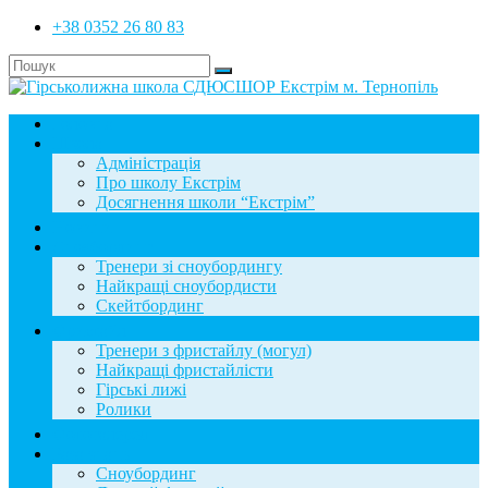
+38 0352 26 80 83
Головна
Школа
Адміністрація
Про школу Екстрім
Досягнення школи “Екстрім”
Новини
Сноубординг
Тренери зі сноубордингу
Найкращі сноубордисти
Скейтбординг
Фристайл
Тренери з фристайлу (могул)
Найкращі фристайлісти
Гірські лижі
Ролики
Фотогалерея
База знань
Сноубординг