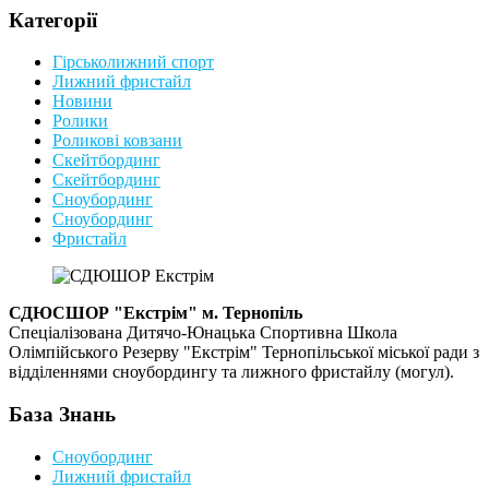
Категорії
Гірськолижний спорт
Лижний фристайл
Новини
Ролики
Роликові ковзани
Скейтбординг
Скейтбординг
Сноубординг
Сноубординг
Фристайл
СДЮСШОР "Екстрім" м. Тернопіль
Спеціалізована Дитячо-Юнацька Спортивна Школа
Олімпійського Резерву "Екстрім" Тернопільської міської ради з
відділеннями сноубордингу та лижного фристайлу (могул).
База Знань
Сноубординг
Лижний фристайл