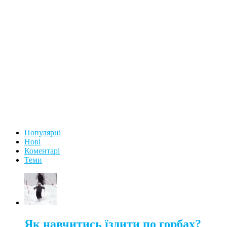
Популярні
Нові
Коментарі
Теми
Як навчитись їздити по горбах?