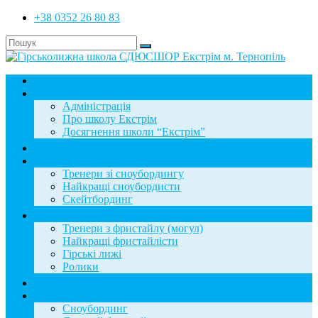
+38 0352 26 80 83
Головна
Школа
Адміністрація
Про школу Екстрім
Досягнення школи “Екстрім”
Новини
Сноубординг
Тренери зі сноубордингу
Найкращі сноубордисти
Скейтбординг
Фристайл
Тренери з фристайлу (могул)
Найкращі фристайлісти
Гірські лижі
Ролики
Фотогалерея
База знань
Сноубординг