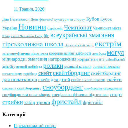
11 Травня, 2026
Кубок
Кубок
День фізичної культури та спорту
День Незалежності
Новини
Чемпіонат
України
Чемпіонат міста
Серфскейт
всеукраїнські змагання
біг
Юніорський Чемпіонат Світу
екстрім
гірськолижна школа
гірськолижний спорт
могул
координаційні здібності
загально-фізична підготовка
лонгборд
міжнародні змагання
нагородження
нормативи
нтз
олімпійський
ролики
роликові ковзани
роликові ковзани
день бігу
перший скейтборд
скейтбординг
скейт
скейтбординг
початківцям
серфборд
для початківців
скейти
скейт для дітей
скейт з чого почати
сноубординг
слалом у скейтбордингу
сноубординг спорядження
спорт
сноубордистам початківцям
спеціальна фізична підготовка
фристайл
стрибки
табір
трюки
фрістайл
Категорії
Гірськолижний спорт