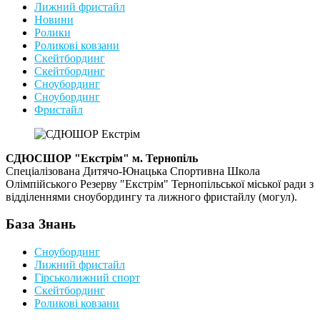
Лижний фристайл
Новини
Ролики
Роликові ковзани
Скейтбординг
Скейтбординг
Сноубординг
Сноубординг
Фристайл
СДЮСШОР "Екстрім" м. Тернопіль
Спеціалізована Дитячо-Юнацька Спортивна Школа
Олімпійського Резерву "Екстрім" Тернопільської міської ради з
відділеннями сноубордингу та лижного фристайлу (могул).
База Знань
Сноубординг
Лижний фристайл
Гірськолижний спорт
Скейтбординг
Роликові ковзани