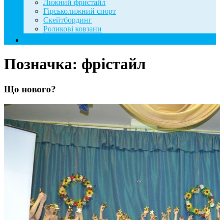
Лижний фристайл
Гірськолижний спорт
Скейтбординг
Роликові ковзани
Контакти
Позначка:
фрістайл
Що нового?