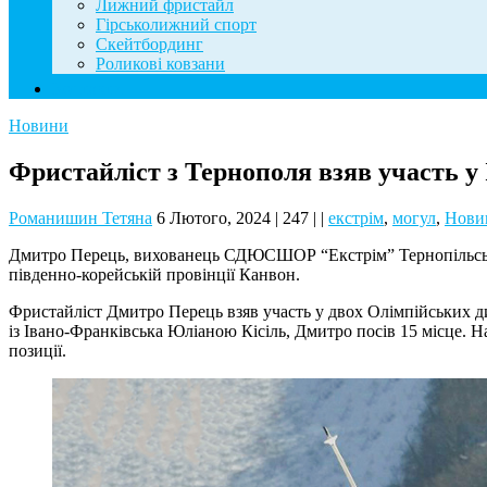
Лижний фристайл
Гірськолижний спорт
Скейтбординг
Роликові ковзани
Контакти
Новини
Фристайліст з Тернополя взяв участь у
Романишин Тетяна
6 Лютого, 2024
|
247
|
|
екстрім
,
могул
,
Нови
Дмитро Перець, вихованець СДЮСШОР “Екстрім” Тернопільської м
південно-корейській провінції Канвон.
Фристайліст Дмитро Перець взяв участь у двох Олімпійських ди
із Івано-Франківська Юліаною Кісіль, Дмитро посів 15 місце. Н
позиції.