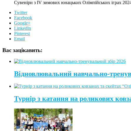
Сувеніри з IV зимових юнацьких Олімпійських іграх 202
Twitter
Facebook
Google+
LinkedIn
Pinterest
Email
Вас зацікавить:
Відновлювальний навчально-тренув
Турнір з катання на роликових ковз