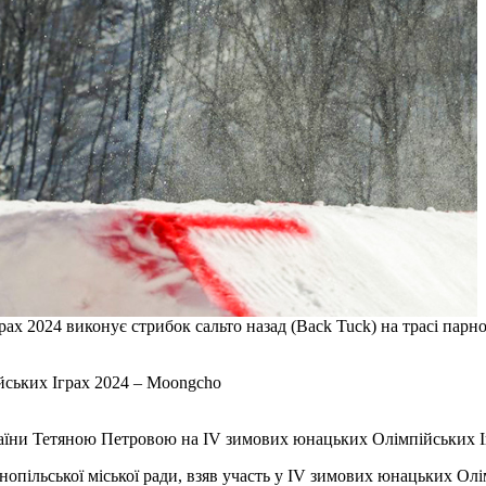
х 2024 виконує стрибок сальто назад (Back Tuck) на трасі парн
ських Іграх 2024 – Moongcho
раїни Тетяною Петровою на IV зимових юнацьких Олімпійських І