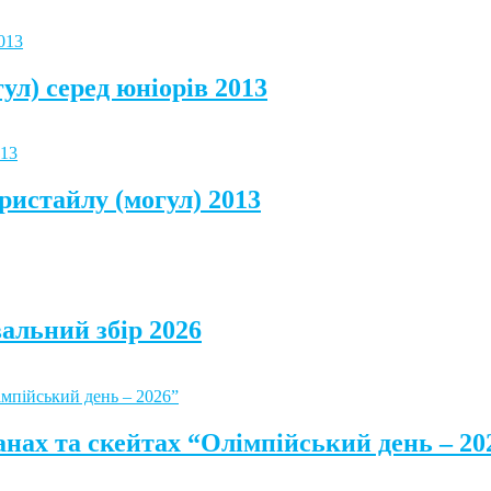
ул) серед юніорів 2013
ристайлу (могул) 2013
альний збір 2026
анах та скейтах “Олімпійський день – 20