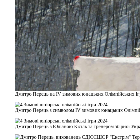
Дмитро Перець на IV зимових юнацьких Олімпійських Ігра
Дмитро Перець з символом IV зимових юнацьких Олімпій
Дмитро Перець з Юліаною Кісіль та тренером збірної Ук