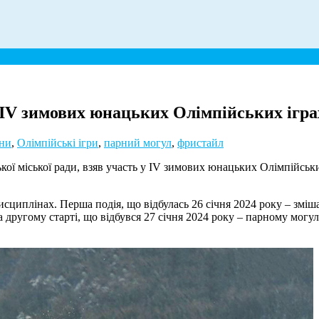
 IV зимових юнацьких Олімпійських ігра
ни
,
Олімпійські ігри
,
парний могул
,
фристайл
іської ради, взяв участь у IV зимових юнацьких Олімпійських І
сциплінах. Перша подія, що відбулась 26 січня 2024 року – змі
а другому старті, що відбувся 27 січня 2024 року – парному могу