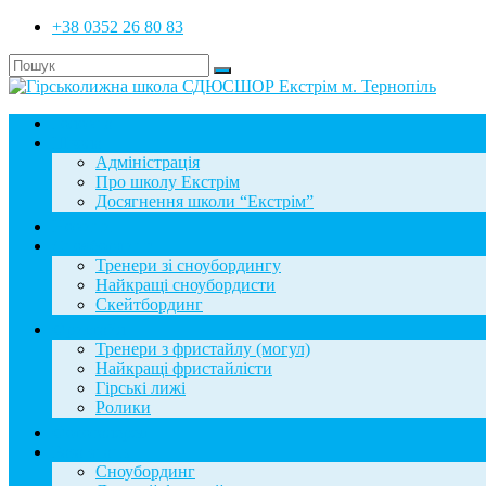
+38 0352 26 80 83
Головна
Школа
Адміністрація
Про школу Екстрім
Досягнення школи “Екстрім”
Новини
Сноубординг
Тренери зі сноубордингу
Найкращі сноубордисти
Скейтбординг
Фристайл
Тренери з фристайлу (могул)
Найкращі фристайлісти
Гірські лижі
Ролики
Фотогалерея
База знань
Сноубординг