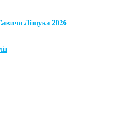
 Савича Ліщука 2026
лії