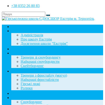
+38 0352 26 80 83
Головна
Школа
Адміністрація
Про школу Екстрім
Досягнення школи “Екстрім”
Новини
Сноубординг
Тренери зі сноубордингу
Найкращі сноубордисти
Скейтбординг
Фристайл
Тренери з фристайлу (могул)
Найкращі фристайлісти
Гірські лижі
Ролики
Фотогалерея
База знань
Сноубординг