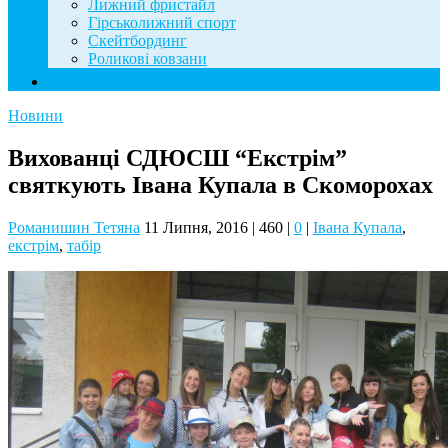
Лижний фристайл
Гірськолижний спорт
Скейтбординг
Роликові ковзани
Контакти
Новини
Вихованці СДЮСШ “Екстрім”
святкують Івана Купала в Скоморохах
Романишин Тетяна
11 Липня, 2016
|
460
|
0
|
Івана Купала
,
екстрім
,
табір