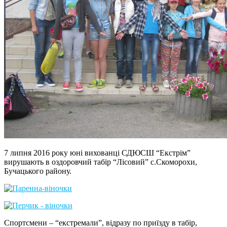
7 липня 2016 року юні вихованці СДЮСШ “Екстрім”
вирушають в оздоровчий табір “Лісовий” с.Скоморохи,
Бучацького району.
Спортсмени – “екстремали”, відразу по приїзду в табір,