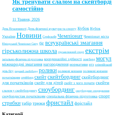
Як тренувати слалом на скейтборді
самостійно
11 Травня, 2026
Кубок
Кубок
День фізичної культури та спорту
День Незалежності
Новини
Чемпіонат
України
Чемпіонат міста
Серфскейт
всеукраїнські змагання
біг
Юніорський Чемпіонат Світу
екстрім
гірськолижна школа
гірськолижний спорт
могул
координаційні здібності
загально-фізична підготовка
лонгборд
міжнародні змагання
нагородження
нормативи
нтз
олімпійський
ролики
роликові ковзани
роликові ковзани
день бігу
перший скейтборд
скейтбординг
скейт
скейтбординг
початківцям
серфборд
для початківців
скейти
скейт для дітей
скейт з чого почати
сноубординг
слалом у скейтбордингу
сноубординг спорядження
спорт
сноубордистам початківцям
спеціальна фізична підготовка
фристайл
стрибки
табір
трюки
фрістайл
Категорії