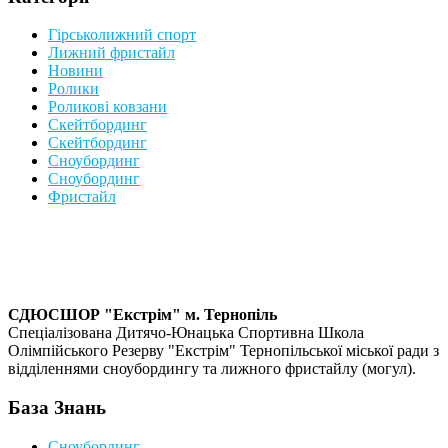
Гірськолижний спорт
Лижний фристайл
Новини
Ролики
Роликові ковзани
Скейтбординг
Скейтбординг
Сноубординг
Сноубординг
Фристайл
СДЮСШОР "Екстрім" м. Тернопіль
Спеціалізована Дитячо-Юнацька Спортивна Школа
Олімпійського Резерву "Екстрім" Тернопільської міської ради з
відділеннями сноубордингу та лижного фристайлу (могул).
База Знань
Сноубординг