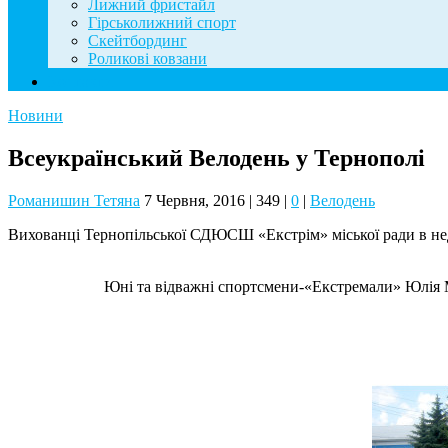
Лижний фристайл
Гірськолижний спорт
Скейтбординг
Роликові ковзани
Контакти
Новини
Всеукраїнський Велодень у Тернополі
Романишин Тетяна
7 Червня, 2016
|
349
|
0
|
Велодень
Вихованці Тернопільської СДЮСШ «Екстрім» міської ради в нед
Юні та відважні спортсмени-«Екстремали» Юлія М