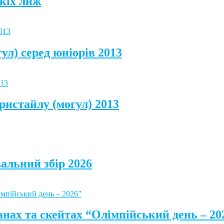
кіх лиж
ул) серед юніорів 2013
ристайлу (могул) 2013
альний збір 2026
анах та скейтах “Олімпійський день – 20