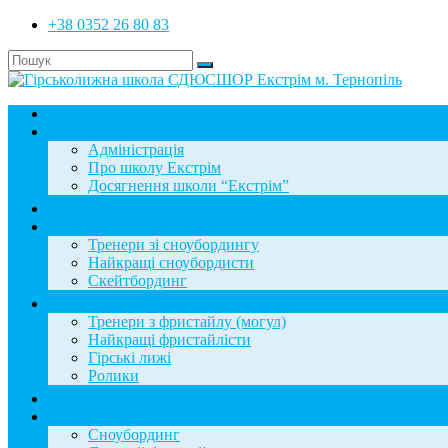
+38 0352 26 80 83
Головна
Школа
Адміністрація
Про школу Екстрім
Досягнення школи “Екстрім”
Новини
Сноубординг
Тренери зі сноубордингу
Найкращі сноубордисти
Скейтбординг
Фристайл
Тренери з фристайлу (могул)
Найкращі фристайлісти
Гірські лижі
Ролики
Фотогалерея
База знань
Сноубординг