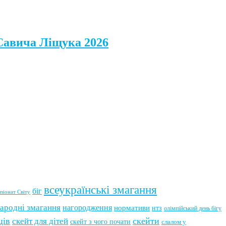
 Савича Ліщука 2026
всеукраїнські змагання
біг
піонат Світу
ародні змагання
нагородження
нормативи
нтз
олімпійський день бігу
ців
скейти
скейт для дітей
скейт з чого почати
слалом у