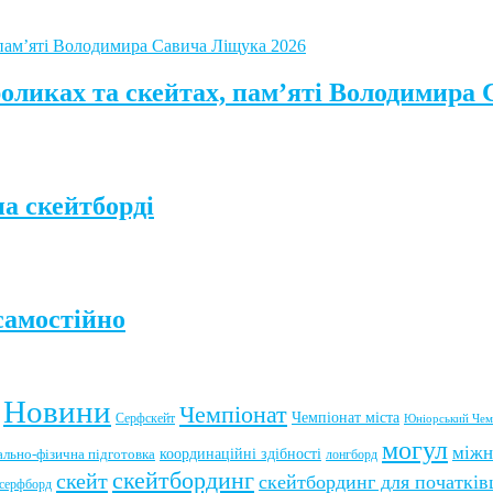
роликах та скейтах, пам’яті Володимира
а скейтборді
самостійно
Новини
Чемпіонат
Чемпіонат міста
Серфскейт
Юніорський Чем
могул
міжн
координаційні здібності
ально-фізична підготовка
лонгборд
скейтбординг
скейт
скейтбординг для початків
серфборд