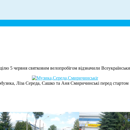
ілю 5 червня святковим велопробігом відзначили Всеукраїнськи
узика, Ліза Середа, Сашко та Аня Смиричинські перед стартом 