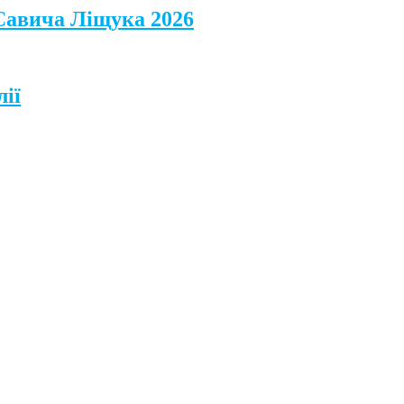
 Савича Ліщука 2026
лії