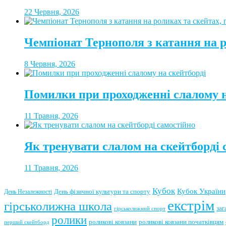
22 Червня, 2026
Чемпіонат Тернополя з катання на 
8 Червня, 2026
Помилки при проходженні слалому н
11 Травня, 2026
Як тренувати слалом на скейтборді 
11 Травня, 2026
Кубок
Кубок України
День фізичної культури та спорту
День Незалежності
екстрім
гірськолижна школа
заг
гірськолижний спорт
ролики
роликові ковзани
роликові ковзани початківцям
перший скейтборд