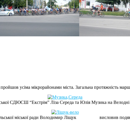
пройшов усіма мікрорайонами міста. Загальна протяжність маршр
ської СДЮСШ “Екстрім” Ліза Середа та Юлія Музика на Велодні 
льської міської ради Володимир Ліщук висловив подяку орг