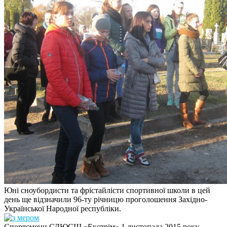
Юні сноубордисти та фрістайлісти спортивної школи в цей
день ще відзначили 96-ту річницю проголошення Західно-
Української Народної республіки.
Спортсмени СДЮСШ «Екстрім» 1 листопада 2015 року