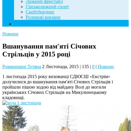
Лижний фристайл
Гірськолижний спорт
Скейтбординг
Роликові ковзани
Контакти
Новини
Вшанування пам′яті Січових
Стрільців у 2015 році
Романишин Тетяна
2 Листопада, 2015
|
135
|
0
|
Новини
1 листопада 2015 року вихованці СДЮСШ «Екстрім»
долучилися до вшанування пам′яті Січових Стрільців і
пройшли пішою ходою від майдану Волі до могили
українських Січових Стрільців на Микулинецькому
кладовищі.