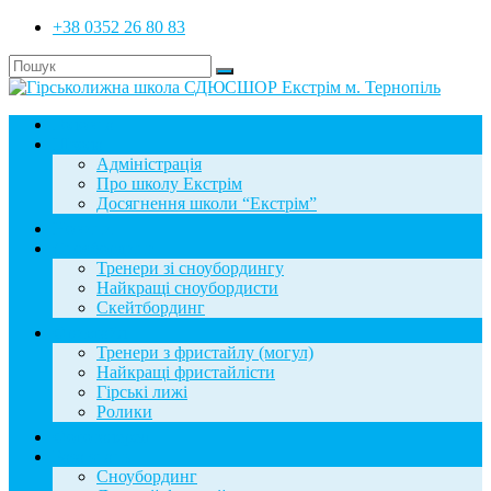
+38 0352 26 80 83
Головна
Школа
Адміністрація
Про школу Екстрім
Досягнення школи “Екстрім”
Новини
Сноубординг
Тренери зі сноубордингу
Найкращі сноубордисти
Скейтбординг
Фристайл
Тренери з фристайлу (могул)
Найкращі фристайлісти
Гірські лижі
Ролики
Фотогалерея
База знань
Сноубординг