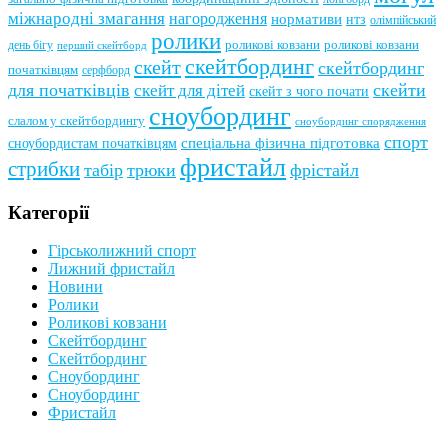
міжнародні змагання
нагородження
нормативи
нтз
олімпійський
ролики
роликові ковзани
роликові ковзани
день бігу
перший скейтборд
скейтбординг
скейт
скейтбординг
початківцям
серфборд
для початківців
скейти
скейт для дітей
скейт з чого почати
сноубординг
слалом у скейтбордингу
сноубординг спорядження
спорт
сноубордистам початківцям
спеціальна фізична підготовка
фристайл
стрибки
табір
трюки
фрістайл
Категорії
Гірськолижний спорт
Лижний фристайл
Новини
Ролики
Роликові ковзани
Скейтбординг
Скейтбординг
Сноубординг
Сноубординг
Фристайл