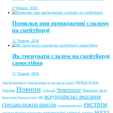
8 Червня, 2026
Помилки при проходженні слалому
на скейтборді
11 Травня, 2026
Як тренувати слалом на скейтборді
самостійно
11 Травня, 2026
Кубок
Кубок
День фізичної культури та спорту
День Незалежності
Новини
Чемпіонат
України
Чемпіонат міста
Серфскейт
всеукраїнські змагання
біг
Юніорський Чемпіонат Світу
екстрім
гірськолижна школа
гірськолижний спорт
могул
координаційні здібності
загально-фізична підготовка
лонгборд