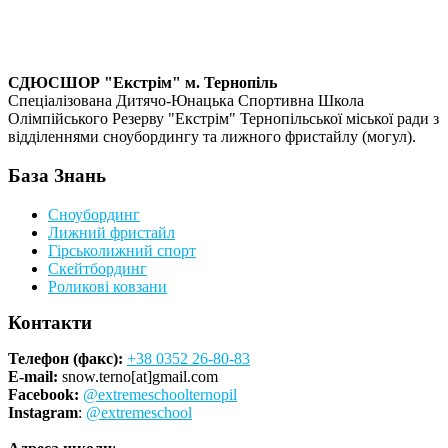
СДЮСШОР "Екстрім" м. Тернопіль
Спеціалізована Дитячо-Юнацька Спортивна Школа
Олімпійського Резерву "Екстрім" Тернопільської міської ради з
відділеннями сноубордингу та лижного фристайлу (могул).
База Знань
Сноубординг
Лижний фристайл
Гірськолижний спорт
Скейтбординг
Роликові ковзани
Контакти
Телефон (факс):
+38 0352 26-80-83
E-mail:
snow.terno[at]gmail.com
Facebook:
@extremeschoolternopil
Instagram
:
@extremeschool