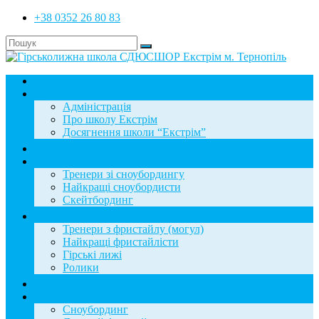
+38 0352 26 80 83
Головна
Школа
Адміністрація
Про школу Екстрім
Досягнення школи “Екстрім”
Новини
Сноубординг
Тренери зі сноубордингу
Найкращі сноубордисти
Скейтбординг
Фристайл
Тренери з фристайлу (могул)
Найкращі фристайлісти
Гірські лижі
Ролики
Фотогалерея
База знань
Сноубординг