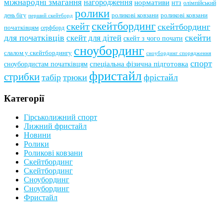
міжнародні змагання
нагородження
нормативи
нтз
олімпійський
ролики
роликові ковзани
роликові ковзани
день бігу
перший скейтборд
скейтбординг
скейт
скейтбординг
початківцям
серфборд
для початківців
скейти
скейт для дітей
скейт з чого почати
сноубординг
слалом у скейтбордингу
сноубординг спорядження
спорт
сноубордистам початківцям
спеціальна фізична підготовка
фристайл
стрибки
табір
трюки
фрістайл
Категорії
Гірськолижний спорт
Лижний фристайл
Новини
Ролики
Роликові ковзани
Скейтбординг
Скейтбординг
Сноубординг
Сноубординг
Фристайл