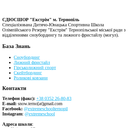
СДЮСШОР "Екстрім" м. Тернопіль
Спеціалізована Дитячо-Юнацька Спортивна Школа
Олімпійського Резерву "Екстрім" Тернопільської міської ради з
відділеннями сноубордингу та лижного фристайлу (могул).
База Знань
Сноубординг
Лижний фристайл
Гірськолижний спорт
Скейтбординг
Роликові ковзани
Контакти
Телефон (факс):
+38 0352 26-80-83
E-mail:
snow.terno[at]gmail.com
Facebook:
@extremeschoolternopil
Instagram
:
@extremeschool
Адреса школи
: