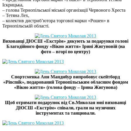
Іскрицька,
– голова Тернопільської міської організації Червоного Хреста
– Тетяна Лех,
– колектив дистриб’ютора торгової марки «Рошен» в
Тернопільській області.
Вихованці ДЮСШ «Екстрім» дякують за подарунки голові
Благодійного фонду «Вікно життя» Ірині Жигуновій (на
фото – вгорі по центру)
Спортсменка Аня Мандибур випробовує скейтборд
«Pincmik», подарований Тернопільським обласним фондом
«Вікно життя» (голова фонду – Ірина Жигунова)
Щоб отримати подарунок від Св.Миколая юні вихованці
ДЮСШ «Екстрім» співали, грали на музичних
інструментах та танцювали.