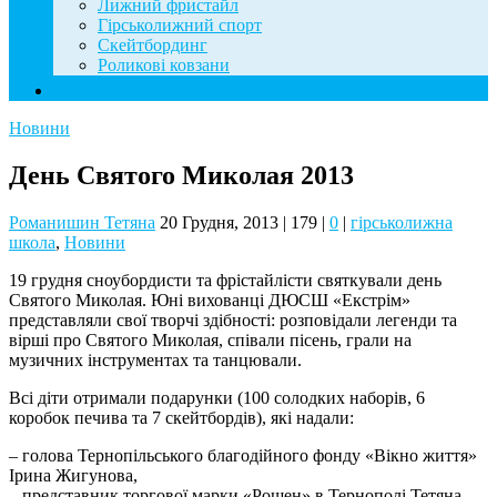
Лижний фристайл
Гірськолижний спорт
Скейтбординг
Роликові ковзани
Контакти
Новини
День Святого Миколая 2013
Романишин Тетяна
20 Грудня, 2013
|
179
|
0
|
гірськолижна
школа
,
Новини
19 грудня сноубордисти та фрістайлісти святкували день
Святого Миколая. Юні вихованці ДЮСШ «Екстрім»
представляли свої творчі здібності: розповідали легенди та
вірші про Святого Миколая, співали пісень, грали на
музичних інструментах та танцювали.
Всі діти отримали подарунки (100 солодких наборів, 6
коробок печива та 7 скейтбордів), які надали:
– голова Тернопільського благодійного фонду «Вікно життя»
Ірина Жигунова,
– представник торгової марки «Рошен» в Тернополі Тетяна