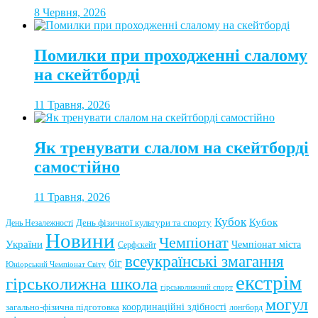
8 Червня, 2026
Помилки при проходженні слалому
на скейтборді
11 Травня, 2026
Як тренувати слалом на скейтборді
самостійно
11 Травня, 2026
Кубок
Кубок
День фізичної культури та спорту
День Незалежності
Новини
Чемпіонат
України
Чемпіонат міста
Серфскейт
всеукраїнські змагання
біг
Юніорський Чемпіонат Світу
екстрім
гірськолижна школа
гірськолижний спорт
могул
координаційні здібності
загально-фізична підготовка
лонгборд