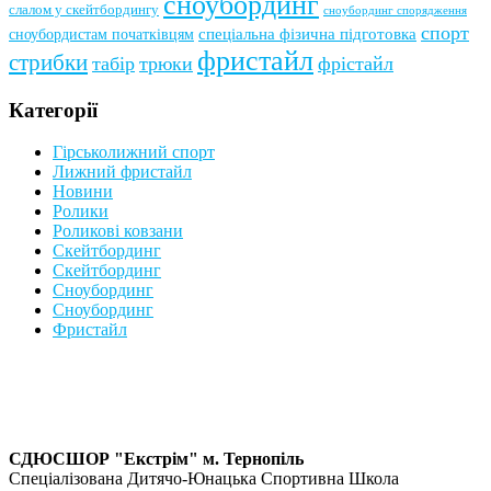
сноубординг
слалом у скейтбордингу
сноубординг спорядження
спорт
сноубордистам початківцям
спеціальна фізична підготовка
фристайл
стрибки
табір
трюки
фрістайл
Категорії
Гірськолижний спорт
Лижний фристайл
Новини
Ролики
Роликові ковзани
Скейтбординг
Скейтбординг
Сноубординг
Сноубординг
Фристайл
СДЮСШОР "Екстрім" м. Тернопіль
Спеціалізована Дитячо-Юнацька Спортивна Школа