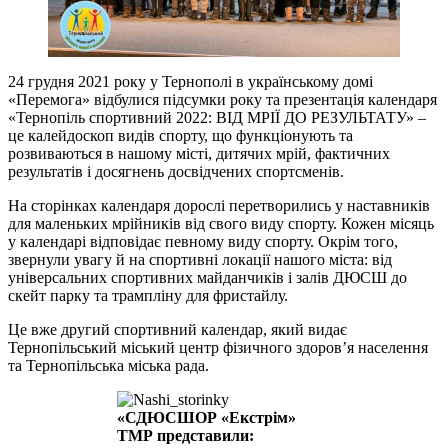
24 грудня 2021 року у Тернополі в українському домі
«Перемога» відбулися підсумки року та презентація календаря
«Тернопіль спортивний 2022: ВІД МРІЇ ДО РЕЗУЛЬТАТУ» –
це калейдоскоп видів спорту, що функціонують та
розвиваються в нашому місті, дитячих мрій, фактичних
результатів і досягнень досвідчених спортсменів.
На сторінках календаря дорослі перетворились у наставників
для маленьких мрійників від свого виду спорту. Кожен місяць
у календарі відповідає певному виду спорту. Окрім того,
звернули увагу й на спортивні локації нашого міста: від
універсальних спортивних майданчиків і залів ДЮСШ до
скейт парку та трампліну для фристайлу.
Це вже другий спортивний календар, який видає
Тернопільський міський центр фізичного здоров’я населення
та Тернопільська міська рада.
«СДЮСШОР «Екстрім»
ТМР представили: