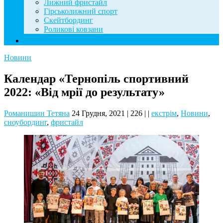
Лижний фристайл
Гірськолижний спорт
Скейтбординг
Роликові ковзани
Контакти
Новини
Календар «Тернопіль спортивний
2022: «Від мрії до результату»
Романишин Тетяна
24 Грудня, 2021
|
226
|
|
екстрім
,
Новини
,
сноубординг
,
фристайл