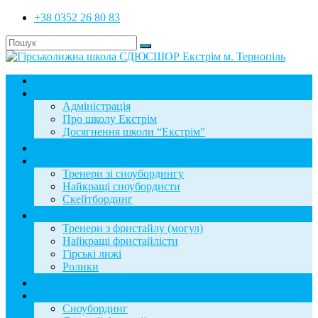
+38 0352 26 80 83
Головна
Школа
Адміністрація
Про школу Екстрім
Досягнення школи “Екстрім”
Новини
Сноубординг
Тренери зі сноубордингу
Найкращі сноубордисти
Скейтбординг
Фристайл
Тренери з фристайлу (могул)
Найкращі фристайлісти
Гірські лижі
Ролики
Фотогалерея
База знань
Сноубординг