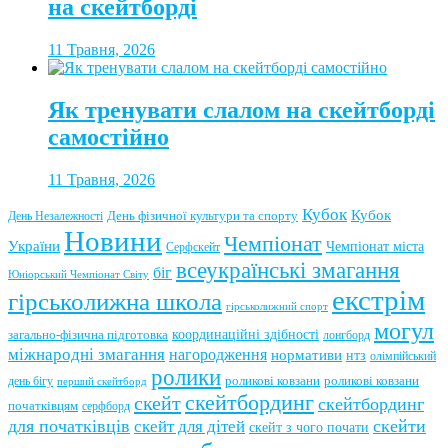
на скейтборді
11 Травня, 2026
Як тренувати слалом на скейтборді
самостійно
11 Травня, 2026
Кубок
Кубок
День фізичної культури та спорту
День Незалежності
Новини
Чемпіонат
України
Чемпіонат міста
Серфскейт
всеукраїнські змагання
біг
Юніорський Чемпіонат Світу
екстрім
гірськолижна школа
гірськолижний спорт
могул
координаційні здібності
загально-фізична підготовка
лонгборд
міжнародні змагання
нагородження
нормативи
нтз
олімпійський
ролики
роликові ковзани
роликові ковзани
день бігу
перший скейтборд
скейтбординг
скейт
скейтбординг
початківцям
серфборд
для початківців
скейти
скейт для дітей
скейт з чого почати