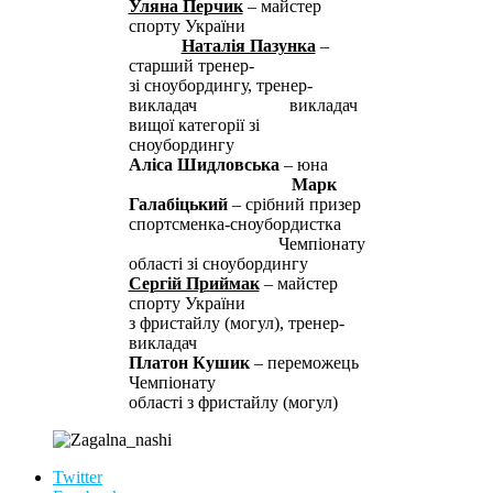
Уляна Перчик
– майстер
спорту України
Наталія Пазунка
–
старший тренер-
зі сноубордингу, тренер-
викладач викладач
вищої категорії зі
сноубордингу
Аліса Шидловська
– юна
Марк
Галабіцький
– срібний призер
спортсменка-сноубордистка
Чемпіонату
області зі сноубордингу
Сергій Приймак
– майстер
спорту України
з фристайлу (могул), тренер-
викладач
Платон Кушик
– переможець
Чемпіонату
області з фристайлу (могул)
Twitter